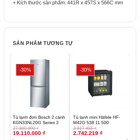
+ Kích thước sản phẩm: 441R x 457S x 566C mm
SẢN PHẨM TƯƠNG TỰ
-30%
-30%
Tủ lạnh đơn Bosch 2 cánh
Tủ lạnh mini Häfele HF-
5
KGN33NL20G Series 2
M42G 538.11.500
27.300.000
₫
3.917.455
₫
Original
Current
Original
Current
19.110.000
₫
2.742.219
₫
price
price
price
price