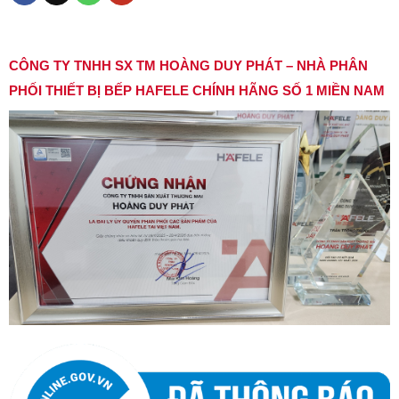
CÔNG TY TNHH SX TM HOÀNG DUY PHÁT – NHÀ PHÂN
PHỐI THIẾT BỊ BẾP HAFELE CHÍNH HÃNG SỐ 1 MIỀN NAM