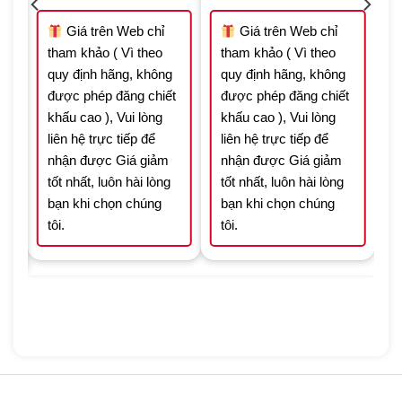
was:
is:
was:
is:
27.300.000 ₫.
19.110.000 ₫.
3.917.455 ₫.
2.742.219 ₫.
899 ₫.
Giá trên Web chỉ
Giá trên Web chỉ
tham khảo ( Vì theo
tham khảo ( Vì theo
quy định hãng, không
quy định hãng, không
được phép đăng chiết
được phép đăng chiết
t
khấu cao ), Vui lòng
khấu cao ), Vui lòng
liên hệ trực tiếp để
liên hệ trực tiếp để
nhận được Giá giảm
nhận được Giá giảm
tốt nhất, luôn hài lòng
tốt nhất, luôn hài lòng
bạn khi chọn chúng
bạn khi chọn chúng
tôi.
tôi.