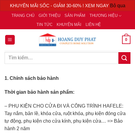
KHUYẾN MÃI SỐC - GIẢM 30-60% ! XEM NGAY
Bỏ qua
Chuyển
TRANG CHỦ
GIỚI THIỆU
SẢN PHẨM
THƯƠNG HIỆU
đến
TIN TỨC
KHUYẾN MÃI
LIÊN HỆ
nội
dung
0
Tìm
kiếm:
1. Chính sách bảo hành
Thời gian bảo hành sản phẩm:
– PHỤ KIỆN CHO CỬA ĐI VÀ CÔNG TRÌNH HAFELE:
Tay nắm, bản lề, khóa cửa, ruột khóa, phụ kiện đóng cửa
tự động, phụ kiện cho cửa kính, phụ kiện cửa… => Bảo
hành 2 năm