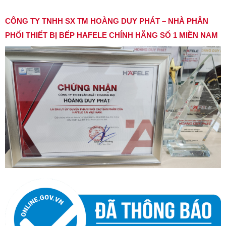
CÔNG TY TNHH SX TM HOÀNG DUY PHÁT – NHÀ PHÂN
PHỐI THIẾT BỊ BẾP HAFELE CHÍNH HÃNG SỐ 1 MIỀN NAM