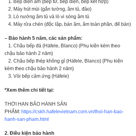
1. Bếp điện âm (bếp từ, bếp điện, bếp kết hợp)
2. Máy hút mùi (gắn tường, âm tủ, đảo)
3. Lò nướng âm tủ và lò vi sóng âm tủ
4. Máy rửa chén (độc lập, bán âm, âm toàn phần, để bàn)
– Bảo hành 5 năm, các sản phẩm:
1. Chậu bếp đá (Häfele, Blanco) (Phụ kiện kèm theo
chậu bảo hành 2 năm)
2. Chậu bếp thép không gỉ (Häfele, Blanco) (Phụ kiện
kèm theo chậu bảo hành 2 năm)
3. Vòi bếp cảm ứng (Häfele)
*Xem thêm chi tiết tại:
THỜI HẠN BẢO HÀNH SẢN
PHẨM:
https://cskh.hafelevietnam.com.vn/thoi-han-bao-
hanh-san-pham.html
2. Điều kiện bảo hành