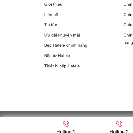
Giới thiệu
Chín
Liên hệ
Chính
Tin tức
Chín
Ưu đãi khuyến mãi
Chín
hàng
Bếp Hafele chính hãng
Bếp từ Hafele
Thiết bị bếp Hafele
CÔNG TY TNHH SẢN XUẤT THƯƠNG MẠI HOÀNG D
cấp ngày 26/01/2007) - 
Hotline 1
Hotline 2