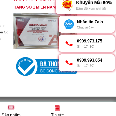
Khuyến Mãi 60%
HÃNG SỐ 1 MIỀN NAM
Bấm để xem chi tiết
Nhắn tin Zalo
ter
Chat tại đây
ận Gò
h
0909.973.175
(8h - 17h30)
0909.993.854
(8h - 17h30)
h – sở kế hoạch và đầu tư Tp. Hồ Chí Minh
p, Thành phố Hồ Chí Minh
Sản phẩm
Tin tức