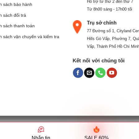
Hỗ trợ từ thứ 2 đến thứ 7
h sách bảo hành
Từ 8h00 sáng - 17h00 tối
 sách đổi trả
Trụ sở chính
h sách thanh toán
77 Đường số 1, Cityland Cen
h sách vận chuyển và kiểm tra
Hills Gò Vấp, Phường 7, Qu
Vấp, Thành Phố Hồ Chí Min
Kết nối với chúng tôi
UY PHÁT - Mã số thuế: 0304828620 (do Phòng đăng ký kinh doan
Địa chỉ: 77 Đường số 1, Khu dân cư CityLand, Phường 7, Quận Gò Vấ
Nhắn tin
SALE 60%