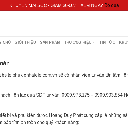
KHUYẾN MÃI SỐC - GIẢM 30-60% ! XEM NGAY
Bỏ qua
G CHỦ
GIỚI THIỆU
SẢN PHẨM
THƯƠNG HIỆU
TIN TỨC
KHU
toán
website phukienhafele.com.vn sẽ có nhân viên tư vấn tận tâm li
 khách liên lạc qua SĐT tư vấn: 0909.973.175 – 0909.993.854 H
t bị và phụ kiện được Hoàng Duy Phát cung cấp là những sản 
 bảo tính an toàn cho quý khách hàng: