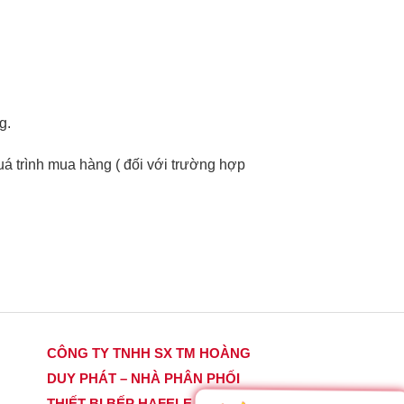
g.
á trình mua hàng ( đối với trường hợp
CÔNG TY TNHH SX TM HOÀNG
DUY PHÁT – NHÀ PHÂN PHỐI
THIẾT BỊ BẾP HAFELE CHÍNH