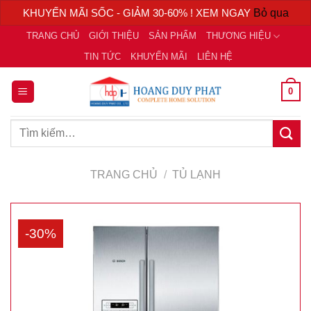
KHUYẾN MÃI SỐC - GIẢM 30-60% ! XEM NGAY
Bỏ qua
Chuyển
TRANG CHỦ
GIỚI THIỆU
SẢN PHẨM
THƯƠNG HIỆU
đến
TIN TỨC
KHUYẾN MÃI
LIÊN HỆ
nội
dung
0
Tìm
kiếm:
TRANG CHỦ
/
TỦ LẠNH
-30%