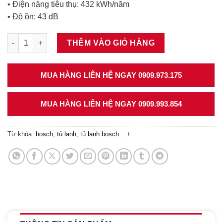
• Điện năng tiêu thụ: 432 kWh/năm
• Độ ồn: 43 dB
Tủ lạnh Side By Side Bosch 2 cánh KAI90VI20G Series 6 số lư
THÊM VÀO GIỎ HÀNG
MUA HÀNG LIÊN HỆ NGAY 0909.973.175
MUA HÀNG LIÊN HỆ NGAY 0909.993.854
Từ khóa:
bosch
,
tủ lạnh
,
tủ lạnh bosch
...
+