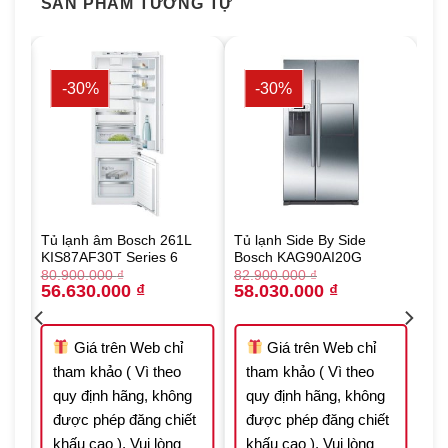
SẢN PHẨM TƯƠNG TỰ
-30%
-30%
Tủ lạnh âm Bosch 261L
Tủ lạnh Side By Side
30
KIS87AF30T Series 6
Bosch KAG90AI20G
80.900.000
₫
82.900.000
₫
Original
Current
Original
Current
56.630.000
₫
58.030.000
₫
price
price
price
price
was:
is:
was:
is:
80.900.000 ₫.
56.630.000 ₫.
82.900.000 ₫.
58.030.000 ₫.
000 ₫.
Giá trên Web chỉ
Giá trên Web chỉ
tham khảo ( Vì theo
tham khảo ( Vì theo
quy định hãng, không
quy định hãng, không
được phép đăng chiết
được phép đăng chiết
t
khấu cao ), Vui lòng
khấu cao ), Vui lòng