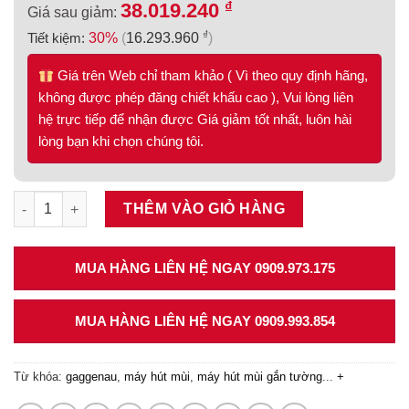
₫
38.019.240
Giá sau giảm:
₫
Tiết kiệm:
30%
(
16.293.960
)
Giá trên Web chỉ tham khảo ( Vì theo quy định hãng,
không được phép đăng chiết khấu cao ), Vui lòng liên
hệ trực tiếp để nhận được Giá giảm tốt nhất, luôn hài
lòng bạn khi chọn chúng tôi.
Máy hút mùi Gaggenau gắn tường 539.86.403 số lượng
THÊM VÀO GIỎ HÀNG
MUA HÀNG LIÊN HỆ NGAY 0909.973.175
MUA HÀNG LIÊN HỆ NGAY 0909.993.854
Từ khóa:
gaggenau
,
máy hút mùi
,
máy hút mùi gắn tường
...
+