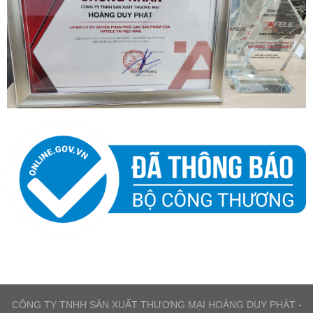
CÔNG TY TNHH SẢN XUẤT THƯƠNG MẠI HOÀNG DUY PHÁT -