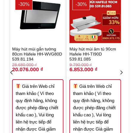
-30%
-30%
Máy hút mùi gắn tường
Máy hút mùi âm tủ 90cm
80cm Häfele HH-WVG80D
Hafele HH-TI90D
539.81.194
539.81.085
28.680.000
₫
9.790.000
₫
Original
Current
Original
Current
20.076.000
₫
6.853.000
₫
price
price
price
price
was:
is:
was:
is:
416 ₫.
28.680.000 ₫.
20.076.000 ₫.
9.790.000 ₫.
6.853.000 ₫.
Giá trên Web chỉ
Giá trên Web chỉ
tham khảo ( Vì theo
tham khảo ( Vì theo
quy định hãng, không
quy định hãng, không
t
được phép đăng chiết
được phép đăng chiết
khấu cao ), Vui lòng
khấu cao ), Vui lòng
liên hệ trực tiếp để
liên hệ trực tiếp để
nhận được Giá giảm
nhận được Giá giảm