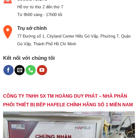
Hỗ trợ từ thứ 2 đến thứ 7
Từ 8h00 sáng - 17h00 tối
Trụ sở chính
77 Đường số 1, Cityland Center Hills Gò Vấp, Phường 7, Quận
Gò Vấp, Thành Phố Hồ Chí Minh
Kết nối với chúng tôi
CÔNG TY TNHH SX TM HOÀNG DUY PHÁT – NHÀ PHÂN
PHỐI THIẾT BỊ BẾP HAFELE CHÍNH HÃNG SỐ 1 MIỀN NAM