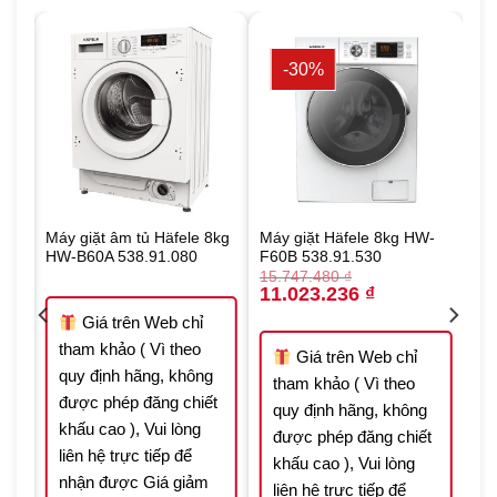
-30%
-
Máy giặt âm tủ Häfele 8kg
Máy giặt Häfele 8kg HW-
HW-B60A 538.91.080
F60B 538.91.530
15.747.480
₫
Original
Current
11.023.236
₫
price
price
was:
is:
Giá trên Web chỉ
420 ₫.
15.747.480 ₫.
11.023.236 ₫.
tham khảo ( Vì theo
Giá trên Web chỉ
quy định hãng, không
tham khảo ( Vì theo
được phép đăng chiết
quy định hãng, không
khấu cao ), Vui lòng
t
được phép đăng chiết
liên hệ trực tiếp để
khấu cao ), Vui lòng
nhận được Giá giảm
liên hệ trực tiếp để