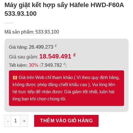
Máy giặt kết hợp sấy Häfele HWD-F60A
533.93.100
Mã sản phẩm: 533.93.100
₫
26.499.273
Giá hãng:
₫
18.549.491
Giá sau giảm:
₫
Tiết kiệm:
30%
(
7.949.782
)
Giá trên Web chỉ tham khảo ( Vì theo quy định hãng,
không được phép đăng chiết khấu cao ), Vui lòng liên
hệ trực tiếp để nhận được Giá giảm tốt nhất, luôn hài
lòng bạn khi chọn chúng tôi.
Máy giặt kết hợp sấy Häfele HWD-F60A 533.93.100 số lượng
THÊM VÀO GIỎ HÀNG