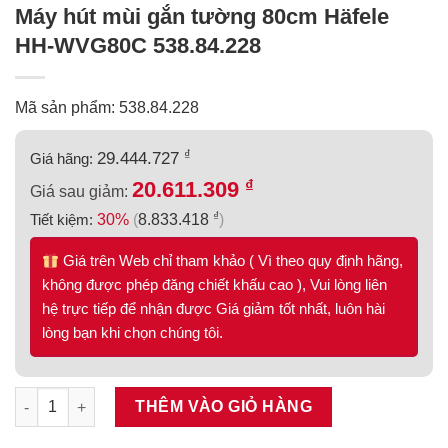
Máy hút mùi gắn tường 80cm Häfele
HH-WVG80C 538.84.228
Mã sản phẩm: 538.84.228
₫
29.444.727
Giá hãng:
₫
20.611.309
Giá sau giảm:
₫
Tiết kiệm:
30%
(
8.833.418
)
Giá trên Web chỉ tham khảo ( Vì theo quy định hãng,
không được phép đăng chiết khấu cao ), Vui lòng liên
hệ trực tiếp để nhận được Giá giảm tốt nhất, luôn hài
lòng bạn khi chọn chúng tôi.
Máy hút mùi gắn tường 80cm Häfele HH-WVG80C 538.84.228 số
THÊM VÀO GIỎ HÀNG