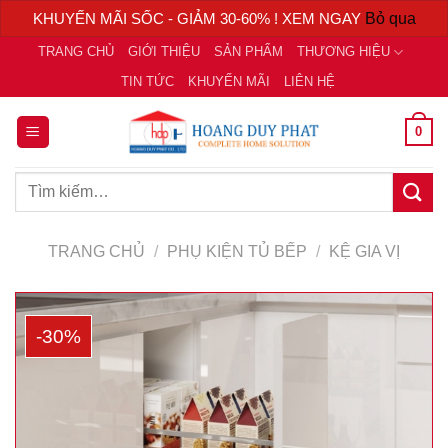
KHUYẾN MÃI SỐC - GIẢM 30-60% ! XEM NGAY
Bỏ qua
Chuyển
TRANG CHỦ
GIỚI THIỆU
SẢN PHẨM
THƯƠNG HIỆU
đến
TIN TỨC
KHUYẾN MÃI
LIÊN HỆ
nội
dung
0
Tìm
kiếm:
TRANG CHỦ
/
PHỤ KIỆN TỦ BẾP
/
KỆ GIA VỊ
-30%