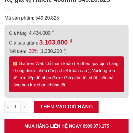
Mã sản phẩm: 549.20.825
₫
4.434.000
Giá hãng:
₫
3.103.800
Giá sau giảm:
₫
Tiết kiệm:
30%
(
1.330.200
)
Giá trên Web chỉ tham khảo ( Vì theo quy định hãng,
không được phép đăng chiết khấu cao ), Vui lòng liên
hệ trực tiếp để nhận được Giá giảm tốt nhất, luôn hài
lòng bạn khi chọn chúng tôi.
Kệ gia vị Hafele 400mm 549.20.825 số lượng
THÊM VÀO GIỎ HÀNG
MUA HÀNG LIÊN HỆ NGAY 0909.973.175