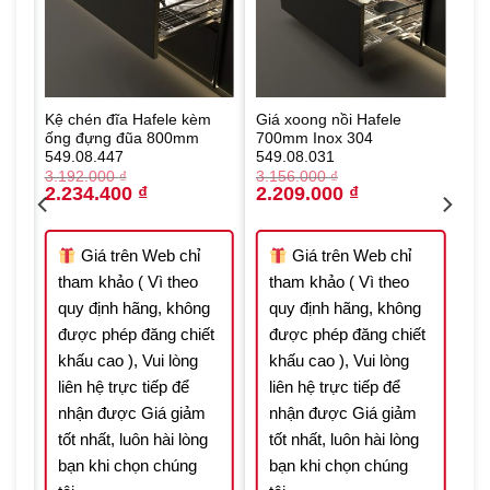
Kệ chén đĩa Hafele kèm
Giá xoong nồi Hafele
ống đựng đũa 800mm
700mm Inox 304
549.08.447
549.08.031
3.192.000
₫
3.156.000
₫
Original
Current
Original
Current
2.234.400
₫
2.209.000
₫
price
price
price
price
was:
is:
was:
is:
 ₫.
3.192.000 ₫.
2.234.400 ₫.
3.156.000 ₫.
2.209.000 ₫.
Giá trên Web chỉ
Giá trên Web chỉ
tham khảo ( Vì theo
tham khảo ( Vì theo
quy định hãng, không
quy định hãng, không
t
được phép đăng chiết
được phép đăng chiết
khấu cao ), Vui lòng
khấu cao ), Vui lòng
liên hệ trực tiếp để
liên hệ trực tiếp để
nhận được Giá giảm
nhận được Giá giảm
tốt nhất, luôn hài lòng
tốt nhất, luôn hài lòng
bạn khi chọn chúng
bạn khi chọn chúng