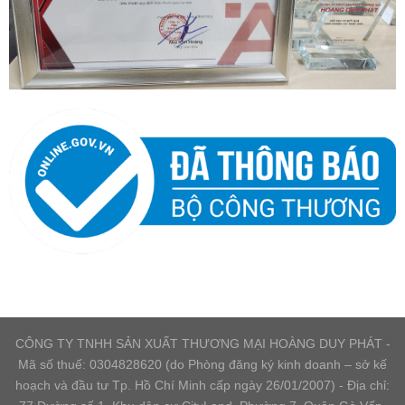
CÔNG TY TNHH SẢN XUẤT THƯƠNG MẠI HOÀNG DUY PHÁT -
Mã số thuế: 0304828620 (do Phòng đăng ký kinh doanh – sở kế
hoạch và đầu tư Tp. Hồ Chí Minh cấp ngày 26/01/2007) - Địa chỉ: