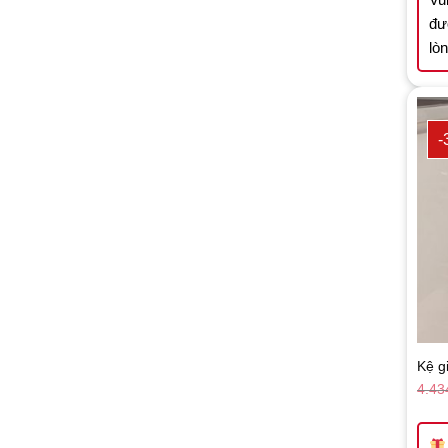
đư
lò
-
Kệ g
4.43