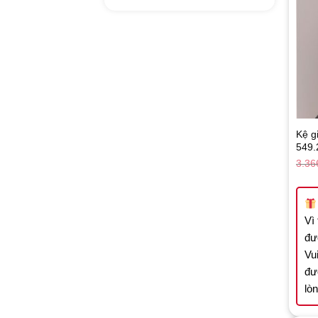
Kệ g
549.
3.36
Vì
đư
Vui
đư
lò