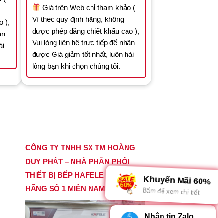
Giá trên Web chỉ tham khảo (
Vì theo quy định hãng, không
 ),
được phép đăng chiết khấu cao ),
ận
Vui lòng liên hệ trực tiếp để nhận
ài
được Giá giảm tốt nhất, luôn hài
lòng bạn khi chọn chúng tôi.
CÔNG TY TNHH SX TM HOÀNG
DUY PHÁT – NHÀ PHÂN PHỐI
THIẾT BỊ BẾP HAFELE CHÍNH
Khuyến Mãi 60%
HÃNG SỐ 1 MIỀN NAM
Bấm để xem chi tiết
Nhắn tin Zalo