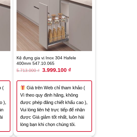
Kệ đựng gia vị Inox 304 Hafele
400mm 547.10.065
nt
Original
Current
3.999.100
₫
5.713.000
₫
price
price
was:
is:
.300 ₫.
5.713.000 ₫.
3.999.100 ₫.
 (
Giá trên Web chỉ tham khảo (
Vì theo quy định hãng, không
 ),
được phép đăng chiết khấu cao ),
ận
Vui lòng liên hệ trực tiếp để nhận
ài
được Giá giảm tốt nhất, luôn hài
lòng bạn khi chọn chúng tôi.