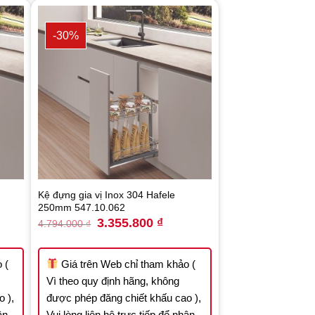
-30%
Kệ đựng gia vị Inox 304 Hafele
250mm 547.10.062
nt
Original
Current
3.355.800
₫
4.794.000
₫
price
price
was:
is:
.100 ₫.
4.794.000 ₫.
3.355.800 ₫.
 (
Giá trên Web chỉ tham khảo (
Vì theo quy định hãng, không
 ),
được phép đăng chiết khấu cao ),
ận
Vui lòng liên hệ trực tiếp để nhận