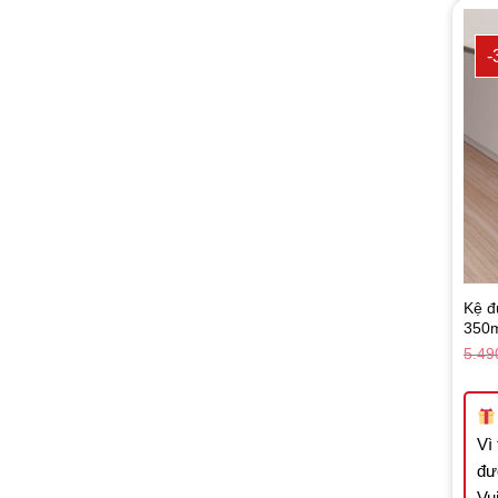
-
Kệ đ
350m
5.49
Vì
đư
Vui