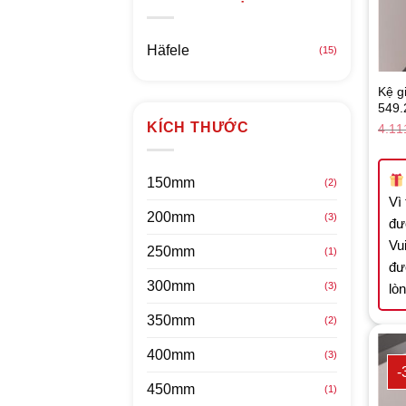
Häfele
(15)
Kệ g
549.
KÍCH THƯỚC
4.11
150mm
(2)
Vì
200mm
(3)
đư
Vui
250mm
(1)
đư
300mm
(3)
lò
350mm
(2)
400mm
(3)
-
450mm
(1)