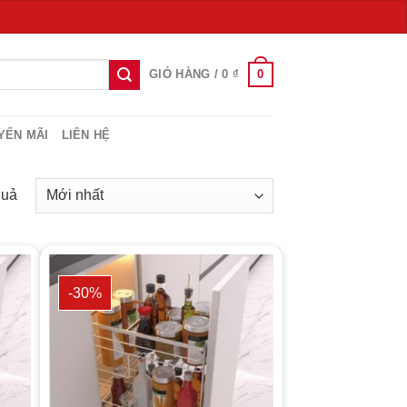
0
GIỎ HÀNG /
0
₫
YẾN MÃI
LIÊN HỆ
quả
-30%