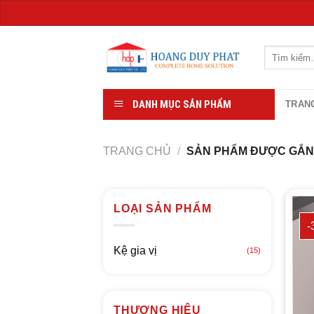
Chuyển
đến
Tìm
kiếm:
nội
dung
DANH MỤC SẢN PHẨM
TRAN
TRANG CHỦ
/
SẢN PHẨM ĐƯỢC GẮN 
LOẠI SẢN PHẨM
-
Kệ gia vị
(15)
THƯƠNG HIỆU