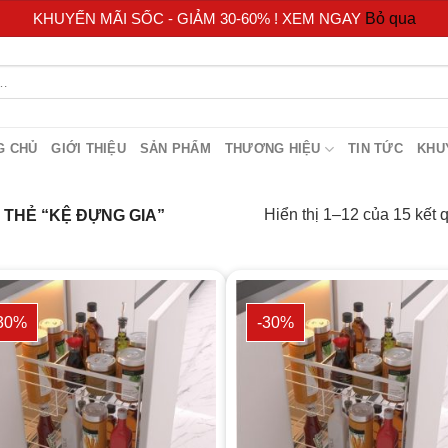
KHUYẾN MÃI SỐC - GIẢM 30-60% ! XEM NGAY
Bỏ qua
G CHỦ
GIỚI THIỆU
SẢN PHẨM
THƯƠNG HIỆU
TIN TỨC
KHU
Hiển thị 1–12 của 15 kết 
THẺ “KỆ ĐỰNG GIA”
30%
-30%