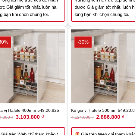
ợc Giá giảm tốt nhất, luôn hài
được Giá giảm tốt nhất, luôn h
ng bạn khi chọn chúng tôi.
lòng bạn khi chọn chúng tôi.
30%
-30%
ia vị Hafele 400mm 549.20.825
Kệ gia vị Hafele 300mm 549.20.
Original
Current
Original
Curre
3.103.800
₫
2.886.800
₫
4.000
₫
4.124.000
₫
price
price
price
price
was:
is:
was:
is:
4.434.000 ₫.
3.103.800 ₫.
4.124.000 ₫.
2.886
Giá trên Web chỉ tham khảo (
Giá trên Web chỉ tham khảo