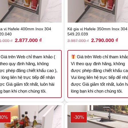
ia vị Hafele 400mm Inox 304
Kệ gia vị Hafele 350mm Inox 304
20.040
549.20.039
Original
Current
Original
Curre
2.877.000
₫
2.790.000
₫
1.000
₫
3.987.000
₫
price
price
price
price
was:
is:
was:
is:
4.111.000 ₫.
2.877.000 ₫.
3.987.000 ₫.
2.790
Giá trên Web chỉ tham khảo (
Giá trên Web chỉ tham khảo
 theo quy định hãng, không
Vì theo quy định hãng, không
ợc phép đăng chiết khấu cao ),
được phép đăng chiết khấu cao
 lòng liên hệ trực tiếp để nhận
Vui lòng liên hệ trực tiếp để nh
ợc Giá giảm tốt nhất, luôn hài
được Giá giảm tốt nhất, luôn h
ng bạn khi chọn chúng tôi.
lòng bạn khi chọn chúng tôi.
30%
-30%