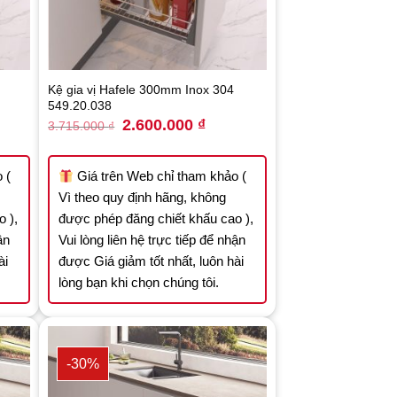
Kệ gia vị Hafele 300mm Inox 304
549.20.038
nt
Original
Current
2.600.000
₫
3.715.000
₫
price
price
was:
is:
.000 ₫.
3.715.000 ₫.
2.600.000 ₫.
 (
Giá trên Web chỉ tham khảo (
Vì theo quy định hãng, không
 ),
được phép đăng chiết khấu cao ),
ận
Vui lòng liên hệ trực tiếp để nhận
ài
được Giá giảm tốt nhất, luôn hài
lòng bạn khi chọn chúng tôi.
-30%