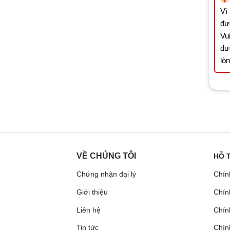
Vì
đư
Vui
đư
lò
VỀ CHÚNG TÔI
HỖ 
Chứng nhận đại lý
Chín
Giới thiệu
Chín
Liên hệ
Chính
Tin tức
Chín