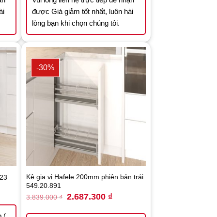
ài
được Giá giảm tốt nhất, luôn hài
lòng bạn khi chọn chúng tôi.
-30%
Kệ gia vị Hafele 200mm phiên bản trái
823
549.20.891
nt
Original
Current
2.687.300
₫
3.839.000
₫
price
price
.800 ₫.
was:
is:
3.839.000 ₫.
2.687.300 ₫.
 (