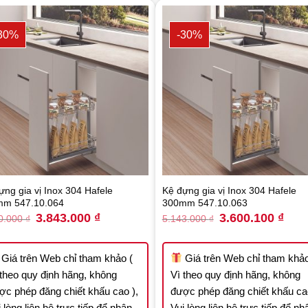
30%
-30%
ựng gia vị Inox 304 Hafele
Kệ đựng gia vị Inox 304 Hafele
m 547.10.064
300mm 547.10.063
Original
Current
Original
Curre
3.843.000
₫
3.600.100
₫
0.000
₫
5.143.000
₫
price
price
price
price
was:
is:
was:
is:
5.490.000 ₫.
3.843.000 ₫.
5.143.000 ₫.
3.600
Giá trên Web chỉ tham khảo (
Giá trên Web chỉ tham khảo
 theo quy định hãng, không
Vì theo quy định hãng, không
ợc phép đăng chiết khấu cao ),
được phép đăng chiết khấu cao
 lòng liên hệ trực tiếp để nhận
Vui lòng liên hệ trực tiếp để nh