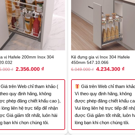
ia vị Hafele 200mm Inox 304
Kệ đựng gia vị Inox 304 Hafele
20.032
450mm 547.10.066
Original
Current
Original
Curre
2.356.000
₫
4.234.300
₫
6.000
₫
6.049.000
₫
price
price
price
price
was:
is:
was:
is:
3.366.000 ₫.
2.356.000 ₫.
6.049.000 ₫.
4.234
Giá trên Web chỉ tham khảo (
Giá trên Web chỉ tham khảo
 theo quy định hãng, không
Vì theo quy định hãng, không
ợc phép đăng chiết khấu cao ),
được phép đăng chiết khấu cao
 lòng liên hệ trực tiếp để nhận
Vui lòng liên hệ trực tiếp để nh
ợc Giá giảm tốt nhất, luôn hài
được Giá giảm tốt nhất, luôn h
ng bạn khi chọn chúng tôi.
lòng bạn khi chọn chúng tôi.