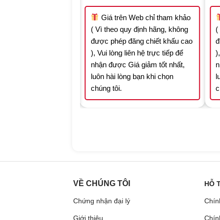
was:
is:
was:
is:
5.173.200 ₫.
3.621.240 ₫.
6.175.637 ₫.
4.322.946 ₫.
n Web chỉ tham khảo
Giá trên Web chỉ tham khảo
quy định hãng, không
( Vì theo quy định hãng, không
(
 đăng chiết khấu cao
được phép đăng chiết khấu cao
đ
 liên hệ trực tiếp để
), Vui lòng liên hệ trực tiếp để
)
Giá giảm tốt nhất,
nhận được Giá giảm tốt nhất,
n
òng bạn khi chọn
luôn hài lòng bạn khi chọn
l
chúng tôi.
c
VỀ CHÚNG TÔI
HỖ 
Chứng nhận đại lý
Chín
Giới thiệu
Chín