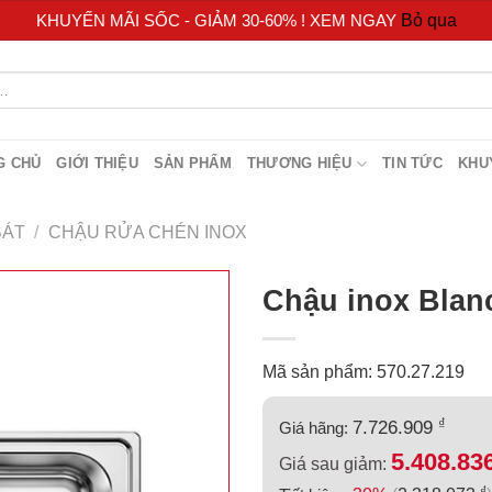
KHUYẾN MÃI SỐC - GIẢM 30-60% ! XEM NGAY
Bỏ qua
G CHỦ
GIỚI THIỆU
SẢN PHẨM
THƯƠNG HIỆU
TIN TỨC
KHU
BÁT
/
CHẬU RỬA CHÉN INOX
Chậu inox Blan
Mã sản phẩm: 570.27.219
₫
7.726.909
Giá hãng:
5.408.83
Giá sau giảm:
₫