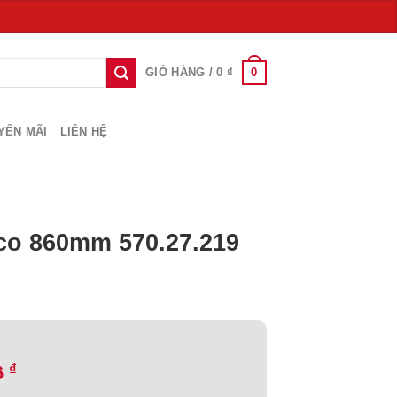
0
GIỎ HÀNG /
0
₫
YẾN MÃI
LIÊN HỆ
co 860mm 570.27.219
₫
6