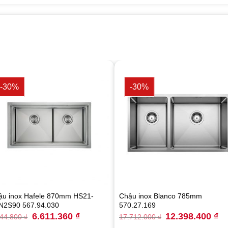
-30%
-30%
ậu inox Hafele 870mm HS21-
Chậu inox Blanco 785mm
N2S90 567.94.030
570.27.169
Original
Current
Original
Cu
6.611.360
₫
12.398.400
₫
444.800
₫
17.712.000
₫
price
price
price
pri