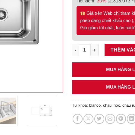
Tiết kiệm:
30%
(
2.318.073
)
Giá trên Web chỉ tham k
phép đăng chiết khấu cao ), 
Giá giảm tốt nhất, luôn hài 
Chậu inox Blanco 860mm 570.
THÊM VÀ
MUA HÀNG LI
MUA HÀNG LI
Từ khóa:
blanco
,
chậu inox
,
chậu r