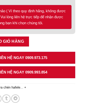
hảo ( Vì theo quy định hãng, không được
Vui lòng liên hệ trực tiếp để nhận được
lòng bạn khi chọn chúng tôi.
27.219 số lượng
O GIỎ HÀNG
ÊN HỆ NGAY 0909.973.175
ÊN HỆ NGAY 0909.993.854
ửa chén hafele
...
+