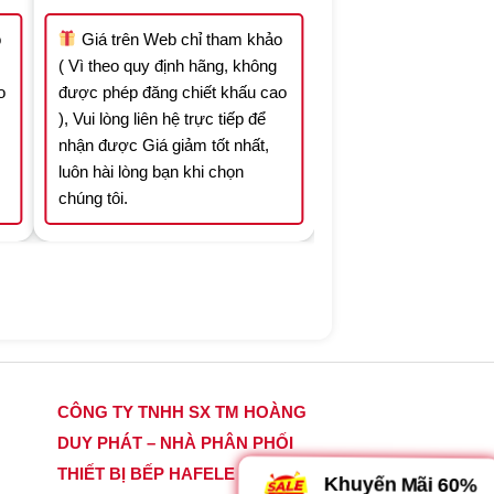
was:
is:
.398.400 ₫.
17.054.182 ₫.
11.937.927 ₫.
o
Giá trên Web chỉ tham khảo
( Vì theo quy định hãng, không
o
được phép đăng chiết khấu cao
), Vui lòng liên hệ trực tiếp để
nhận được Giá giảm tốt nhất,
luôn hài lòng bạn khi chọn
chúng tôi.
CÔNG TY TNHH SX TM HOÀNG
DUY PHÁT – NHÀ PHÂN PHỐI
THIẾT BỊ BẾP HAFELE CHÍNH
Khuyến Mãi 60%