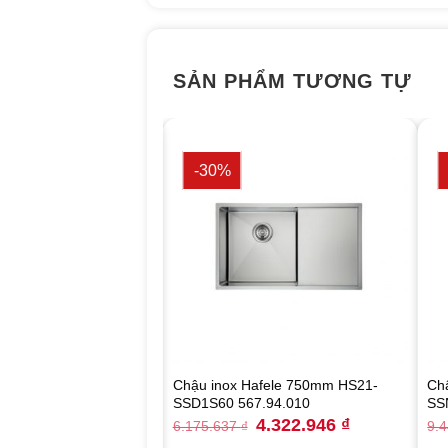
SẢN PHẨM TƯƠNG TỰ
-30%
afele 780mm HS19-
Chậu inox Hafele 750mm HS21-
Ch
7.23.010
SSD1S60 567.94.010
SS
Original
Current
Original
Current
3.621.240
₫
4.322.946
₫
6.175.637
₫
9.
price
price
price
price