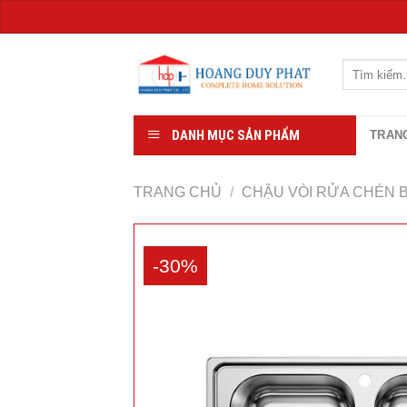
Chuyển
đến
Tìm
kiếm:
nội
dung
DANH MỤC SẢN PHẨM
TRAN
TRANG CHỦ
/
CHẬU VÒI RỬA CHÉN 
-30%