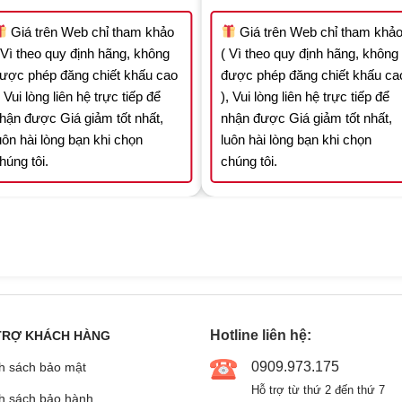
was:
is:
was:
is:
9.444.800 ₫.
6.611.360 ₫.
17.712.000 ₫.
12
Giá trên Web chỉ tham khảo
Giá trên Web chỉ tham khả
 Vì theo quy định hãng, không
( Vì theo quy định hãng, không
ược phép đăng chiết khấu cao
được phép đăng chiết khấu ca
, Vui lòng liên hệ trực tiếp để
), Vui lòng liên hệ trực tiếp để
hận được Giá giảm tốt nhất,
nhận được Giá giảm tốt nhất,
uôn hài lòng bạn khi chọn
luôn hài lòng bạn khi chọn
húng tôi.
chúng tôi.
Hotline liên hệ:
TRỢ KHÁCH HÀNG
0909.973.175
h sách bảo mật
Hỗ trợ từ thứ 2 đến thứ 7
h sách bảo hành