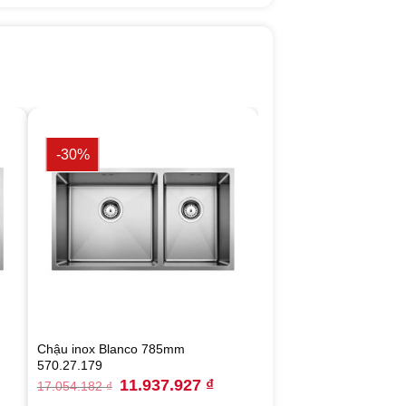
-30%
Chậu inox Blanco 785mm
570.27.179
rrent
Original
Current
11.937.927
₫
17.054.182
₫
ce
price
price