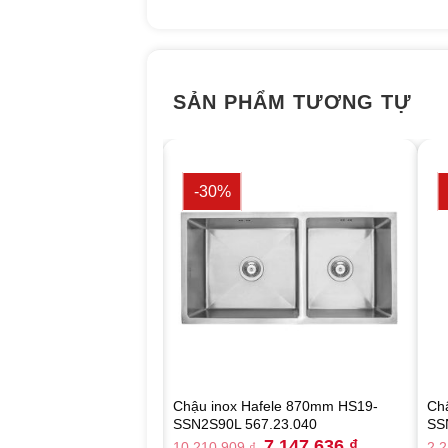
SẢN PHẨM TƯƠNG TỰ
-30%
afele 840mm HS21-
Chậu inox Hafele 870mm HS19-
Ch
67.94.040
SSN2S90L 567.23.040
SS
Original
Current
Original
Current
5.621.891
₫
7.147.636
₫
10.210.909
₫
2.