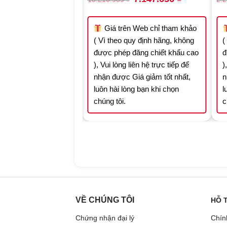
price
price
price
price
was:
is:
was:
is:
8.031.273 ₫.
5.621.891 ₫.
10.210.909 ₫.
7.147.636 ₫.
n Web chỉ tham khảo
Giá trên Web chỉ tham khảo
quy định hãng, không
( Vì theo quy định hãng, không
(
 đăng chiết khấu cao
được phép đăng chiết khấu cao
đ
 liên hệ trực tiếp để
), Vui lòng liên hệ trực tiếp để
)
Giá giảm tốt nhất,
nhận được Giá giảm tốt nhất,
n
òng bạn khi chọn
luôn hài lòng bạn khi chọn
l
chúng tôi.
c
VỀ CHÚNG TÔI
HỖ 
Chứng nhận đại lý
Chín