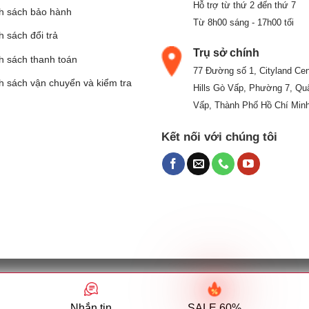
Hỗ trợ từ thứ 2 đến thứ 7
h sách bảo hành
Từ 8h00 sáng - 17h00 tối
 sách đổi trả
Trụ sở chính
h sách thanh toán
77 Đường số 1, Cityland Cen
h sách vận chuyển và kiểm tra
Hills Gò Vấp, Phường 7, Qu
Vấp, Thành Phố Hồ Chí Min
Kết nối với chúng tôi
UY PHÁT - Mã số thuế: 0304828620 (do Phòng đăng ký kinh doan
Địa chỉ: 77 Đường số 1, Khu dân cư CityLand, Phường 7, Quận Gò Vấ
Nhắn tin
SALE 60%