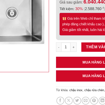
6.040.44
Giá sau giảm:
₫
Tiết kiệm:
30%
(
2.588.760
)
Giá trên Web chỉ tham k
phép đăng chiết khấu cao ), 
Giá giảm tốt nhất, luôn hài 
Chậu inox Hafele 870mm HS19
THÊM VÀ
MUA HÀNG LI
MUA HÀNG LI
Từ khóa:
chậu inox
,
chậu rửa chén