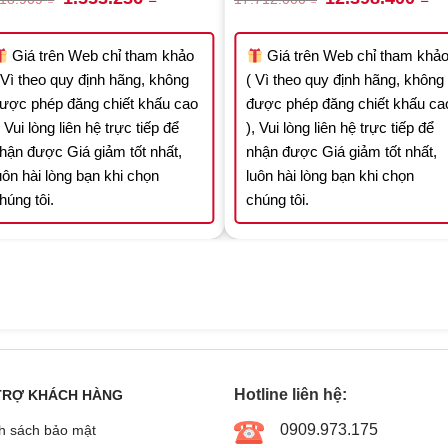
price
price
price
pri
was:
is:
was:
is:
2.218.909 ₫.
1.553.236 ₫.
17.712.000 ₫.
12
Giá trên Web chỉ tham khảo
Giá trên Web chỉ tham khả
 Vì theo quy định hãng, không
( Vì theo quy định hãng, không
ược phép đăng chiết khấu cao
được phép đăng chiết khấu ca
, Vui lòng liên hệ trực tiếp để
), Vui lòng liên hệ trực tiếp để
hận được Giá giảm tốt nhất,
nhận được Giá giảm tốt nhất,
uôn hài lòng bạn khi chọn
luôn hài lòng bạn khi chọn
húng tôi.
chúng tôi.
Hotline liên hệ:
TRỢ KHÁCH HÀNG
0909.973.175
h sách bảo mật