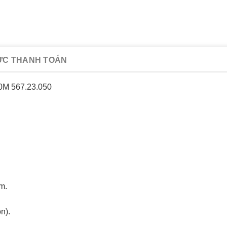
ỨC THANH TOÁN
0M 567.23.050
m.
n).