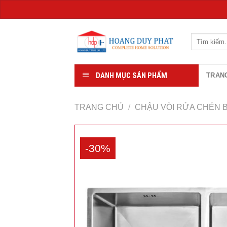
Chuyển
đến
Tìm
kiếm:
nội
dung
DANH MỤC SẢN PHẨM
TRAN
TRANG CHỦ
/
CHẬU VÒI RỬA CHÉN 
-30%