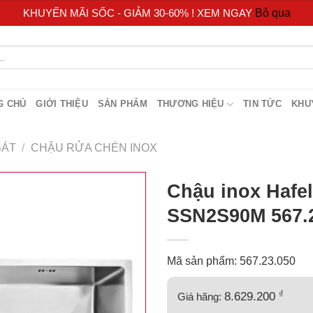
KHUYẾN MÃI SỐC - GIẢM 30-60% ! XEM NGAY
Bỏ qua
G CHỦ
GIỚI THIỆU
SẢN PHẨM
THƯƠNG HIỆU
TIN TỨC
KHU
BÁT
/
CHẬU RỬA CHÉN INOX
Chậu inox Hafe
SSN2S90M 567.
Mã sản phẩm: 567.23.050
₫
8.629.200
Giá hãng: