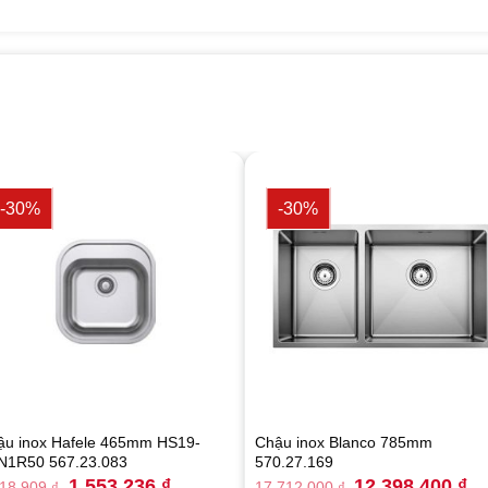
-30%
-30%
ậu inox Hafele 465mm HS19-
Chậu inox Blanco 785mm
N1R50 567.23.083
570.27.169
Original
Current
Original
Cu
1.553.236
₫
12.398.400
₫
218.909
₫
17.712.000
₫