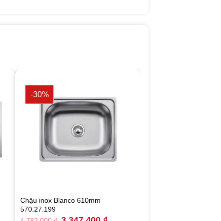
-30%
Chậu inox Blanco 610mm
570.27.199
rrent
Original
Current
3.347.400
₫
4.782.000
₫