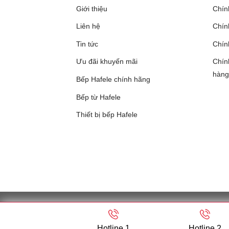
Giới thiệu
Chín
Liên hệ
Chính
Tin tức
Chín
Ưu đãi khuyến mãi
Chín
hàng
Bếp Hafele chính hãng
Bếp từ Hafele
Thiết bị bếp Hafele
CÔNG TY TNHH SẢN XUẤT THƯƠNG MẠI HOÀNG D
cấp ngày 26/01/2007) - 
Hotline 1
Hotline 2