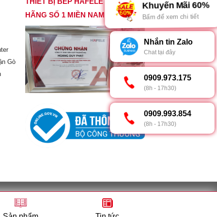
THIẾT BỊ BẾP HAFELE CHÍNH
Khuyến Mãi 60%
HÃNG SỐ 1 MIỀN NAM
Bấm để xem chi tiết
Nhắn tin Zalo
ter
Chat tại đây
ận Gò
h
0909.973.175
(8h - 17h30)
0909.993.854
(8h - 17h30)
h – sở kế hoạch và đầu tư Tp. Hồ Chí Minh
p, Thành phố Hồ Chí Minh
Sản phẩm
Tin tức