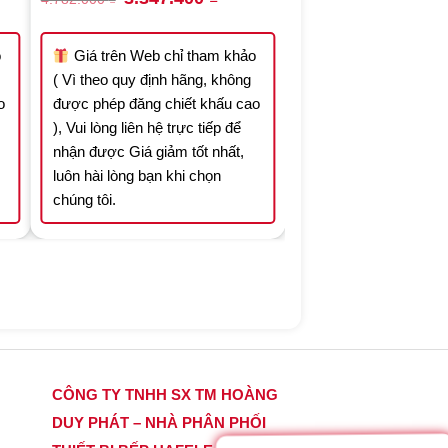
ce
price
price
was:
is:
.398.400 ₫.
4.782.000 ₫.
3.347.400 ₫.
o
Giá trên Web chỉ tham khảo
( Vì theo quy định hãng, không
o
được phép đăng chiết khấu cao
), Vui lòng liên hệ trực tiếp để
nhận được Giá giảm tốt nhất,
luôn hài lòng bạn khi chọn
chúng tôi.
CÔNG TY TNHH SX TM HOÀNG
DUY PHÁT – NHÀ PHÂN PHỐI