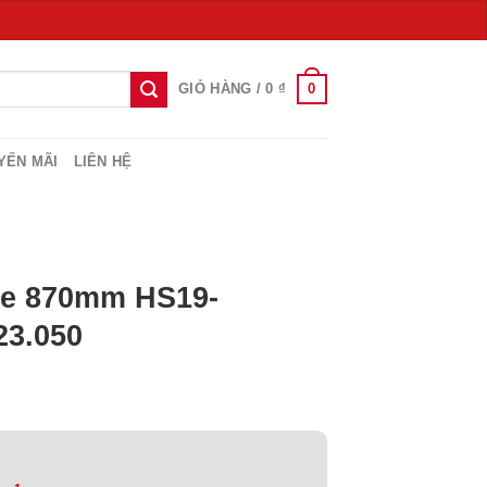
0
GIỎ HÀNG /
0
₫
YẾN MÃI
LIÊN HỆ
le 870mm HS19-
23.050