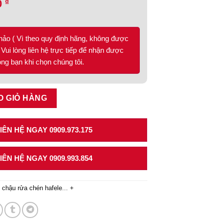
₫
0
hảo ( Vì theo quy định hãng, không được
Vui lòng liên hệ trực tiếp để nhận được
lòng bạn khi chọn chúng tôi.
-SSN2S90M 567.23.050 số lượng
O GIỎ HÀNG
ÊN HỆ NGAY 0909.973.175
ÊN HỆ NGAY 0909.993.854
,
chậu rửa chén hafele
...
+