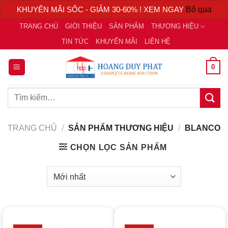
KHUYẾN MÃI SỐC - GIẢM 30-60% ! XEM NGAY
Bỏ qua
Chuyển
TRANG CHỦ
GIỚI THIỆU
SẢN PHẨM
THƯƠNG HIỆU
đến
TIN TỨC
KHUYẾN MÃI
LIÊN HỆ
nội
dung
0
Tìm
kiếm:
TRANG CHỦ
/
SẢN PHẨM THƯƠNG HIỆU
/
BLANCO
CHỌN LỌC SẢN PHẨM