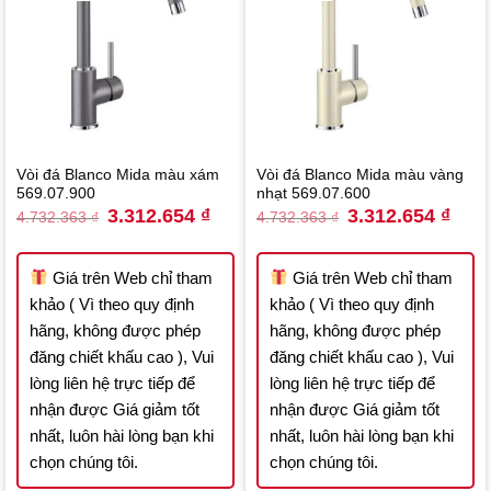
Vòi đá Blanco Mida màu xám
Vòi đá Blanco Mida màu vàng
569.07.900
nhạt 569.07.600
Original
Current
Original
Curre
3.312.654
₫
3.312.654
₫
4.732.363
₫
4.732.363
₫
price
price
price
price
was:
is:
was:
is:
4.732.363 ₫.
3.312.654 ₫.
4.732.363 ₫.
3.312
Giá trên Web chỉ tham
Giá trên Web chỉ tham
khảo ( Vì theo quy định
khảo ( Vì theo quy định
hãng, không được phép
hãng, không được phép
đăng chiết khấu cao ), Vui
đăng chiết khấu cao ), Vui
lòng liên hệ trực tiếp để
lòng liên hệ trực tiếp để
nhận được Giá giảm tốt
nhận được Giá giảm tốt
nhất, luôn hài lòng bạn khi
nhất, luôn hài lòng bạn khi
chọn chúng tôi.
chọn chúng tôi.