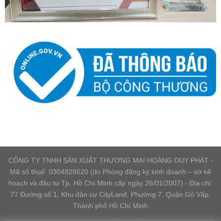
CÔNG TY TNHH SẢN XUẤT THƯƠNG MẠI HOÀNG DUY PHÁT -
Mã số thuế: 0304828620 (do Phòng đăng ký kinh doanh – sở kế
hoạch và đầu tư Tp. Hồ Chí Minh cấp ngày 26/01/2007) - Địa chỉ:
77 Đường số 1, Khu dân cư CityLand, Phường 7, Quận Gò Vấp,
Thành phố Hồ Chí Minh