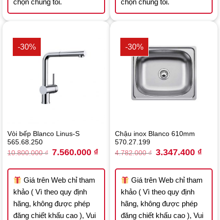
chọn chúng tôi.
chọn chúng tôi.
-30%
-30%
Vòi bếp Blanco Linus-S
Chậu inox Blanco 610mm
565.68.250
570.27.199
Original
Current
Original
Curre
7.560.000
₫
3.347.400
₫
10.800.000
₫
4.782.000
₫
price
price
price
price
was:
is:
was:
is:
10.800.000 ₫.
7.560.000 ₫.
4.782.000 ₫.
3.347
Giá trên Web chỉ tham
Giá trên Web chỉ tham
khảo ( Vì theo quy định
khảo ( Vì theo quy định
hãng, không được phép
hãng, không được phép
đăng chiết khấu cao ), Vui
đăng chiết khấu cao ), Vui