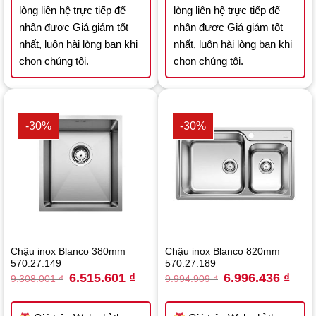
lòng liên hệ trực tiếp để
lòng liên hệ trực tiếp để
nhận được Giá giảm tốt
nhận được Giá giảm tốt
nhất, luôn hài lòng bạn khi
nhất, luôn hài lòng bạn khi
chọn chúng tôi.
chọn chúng tôi.
-30%
-30%
Chậu inox Blanco 380mm
Chậu inox Blanco 820mm
570.27.149
570.27.189
Original
Current
Original
Curre
6.515.601
₫
6.996.436
₫
9.308.001
₫
9.994.909
₫
price
price
price
price
was:
is:
was:
is:
9.308.001 ₫.
6.515.601 ₫.
9.994.909 ₫.
6.996