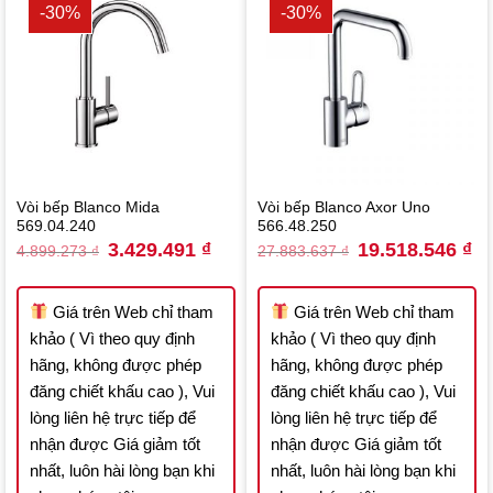
-30%
-30%
Vòi bếp Blanco Mida
Vòi bếp Blanco Axor Uno
569.04.240
566.48.250
Original
Current
Original
Cu
3.429.491
₫
19.518.546
₫
4.899.273
₫
27.883.637
₫
price
price
price
pri
was:
is:
was:
is:
4.899.273 ₫.
3.429.491 ₫.
27.883.637 ₫.
19
Giá trên Web chỉ tham
Giá trên Web chỉ tham
khảo ( Vì theo quy định
khảo ( Vì theo quy định
hãng, không được phép
hãng, không được phép
đăng chiết khấu cao ), Vui
đăng chiết khấu cao ), Vui
lòng liên hệ trực tiếp để
lòng liên hệ trực tiếp để
nhận được Giá giảm tốt
nhận được Giá giảm tốt
nhất, luôn hài lòng bạn khi
nhất, luôn hài lòng bạn khi