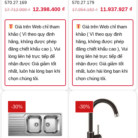
570.27.169
570.27.179
Original
Current
Original
Cu
12.398.400
₫
11.937.927
₫
17.712.000
₫
17.054.182
₫
price
price
price
pri
was:
is:
was:
is:
17.712.000 ₫.
12.398.400 ₫.
17.054.182 ₫.
11.
Giá trên Web chỉ tham
Giá trên Web chỉ tham
khảo ( Vì theo quy định
khảo ( Vì theo quy định
hãng, không được phép
hãng, không được phép
đăng chiết khấu cao ), Vui
đăng chiết khấu cao ), Vui
lòng liên hệ trực tiếp để
lòng liên hệ trực tiếp để
nhận được Giá giảm tốt
nhận được Giá giảm tốt
nhất, luôn hài lòng bạn khi
nhất, luôn hài lòng bạn khi
chọn chúng tôi.
chọn chúng tôi.
-30%
-30%