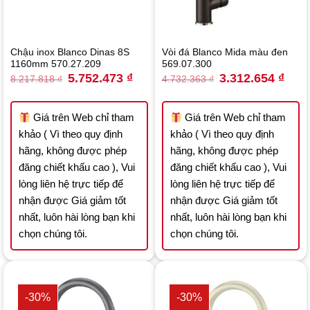
Chậu inox Blanco Dinas 8S
Vòi đá Blanco Mida màu đen
1160mm 570.27.209
569.07.300
Original
Current
Original
Curre
5.752.473
₫
3.312.654
₫
8.217.818
₫
4.732.363
₫
price
price
price
price
was:
is:
was:
is:
8.217.818 ₫.
5.752.473 ₫.
4.732.363 ₫.
3.312
Giá trên Web chỉ tham
Giá trên Web chỉ tham
khảo ( Vì theo quy định
khảo ( Vì theo quy định
hãng, không được phép
hãng, không được phép
đăng chiết khấu cao ), Vui
đăng chiết khấu cao ), Vui
lòng liên hệ trực tiếp để
lòng liên hệ trực tiếp để
nhận được Giá giảm tốt
nhận được Giá giảm tốt
nhất, luôn hài lòng bạn khi
nhất, luôn hài lòng bạn khi
chọn chúng tôi.
chọn chúng tôi.
-30%
-30%