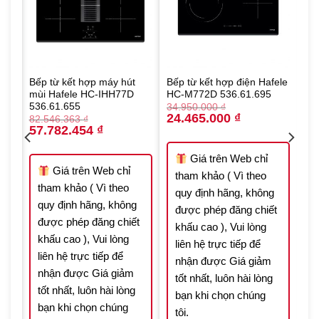
hợp
Bếp từ kết hợp máy hút
Bếp từ kết hợp điện Hafele
mùi Hafele HC-IHH77D
HC-M772D 536.61.695
536.61.655
34.950.000
₫
Original
Current
24.465.000
₫
82.546.363
₫
price
price
Original
Current
57.782.454
₫
was:
is:
price
price
34.950.000 ₫.
24.465.000 ₫.
was:
is:
986 ₫.
82.546.363 ₫.
57.782.454 ₫.
Giá trên Web chỉ
Giá trên Web chỉ
tham khảo ( Vì theo
tham khảo ( Vì theo
quy định hãng, không
quy định hãng, không
được phép đăng chiết
t
được phép đăng chiết
khấu cao ), Vui lòng
khấu cao ), Vui lòng
liên hệ trực tiếp để
liên hệ trực tiếp để
nhận được Giá giảm
nhận được Giá giảm
tốt nhất, luôn hài lòng
tốt nhất, luôn hài lòng
bạn khi chọn chúng
bạn khi chọn chúng
tôi.