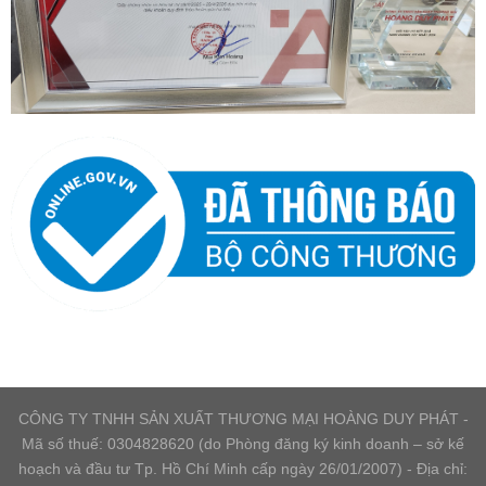
CÔNG TY TNHH SẢN XUẤT THƯƠNG MẠI HOÀNG DUY PHÁT -
Mã số thuế: 0304828620 (do Phòng đăng ký kinh doanh – sở kế
hoạch và đầu tư Tp. Hồ Chí Minh cấp ngày 26/01/2007) - Địa chỉ: