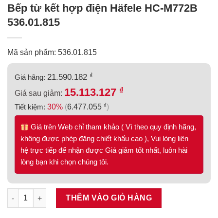
Bếp từ kết hợp điện Häfele HC-M772B
536.01.815
Mã sản phẩm: 536.01.815
₫
21.590.182
Giá hãng:
₫
15.113.127
Giá sau giảm:
₫
Tiết kiệm:
30%
(
6.477.055
)
Giá trên Web chỉ tham khảo ( Vì theo quy định hãng,
không được phép đăng chiết khấu cao ), Vui lòng liên
hệ trực tiếp để nhận được Giá giảm tốt nhất, luôn hài
lòng bạn khi chọn chúng tôi.
Bếp từ kết hợp điện Häfele HC-M772B 536.01.815 số lượng
THÊM VÀO GIỎ HÀNG