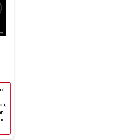
rrent
ice
.822.848 ₫.
 (
 ),
ận
ài