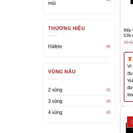
mùi
THƯƠNG HIỆU
Bếp 
536.
33.6
Häfele
(5)
Vì
VÙNG NẤU
đư
Vui
đư
2 vùng
(1)
lò
3 vùng
(2)
4 vùng
(2)
-