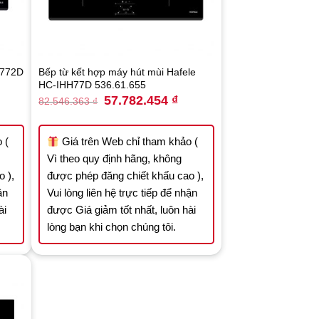
M772D
Bếp từ kết hợp máy hút mùi Hafele
HC-IHH77D 536.61.655
rrent
Original
Current
57.782.454
₫
82.546.363
₫
ice
price
price
was:
is:
.465.000 ₫.
82.546.363 ₫.
57.782.454 ₫.
 (
Giá trên Web chỉ tham khảo (
Vì theo quy định hãng, không
 ),
được phép đăng chiết khấu cao ),
ận
Vui lòng liên hệ trực tiếp để nhận
ài
được Giá giảm tốt nhất, luôn hài
lòng bạn khi chọn chúng tôi.