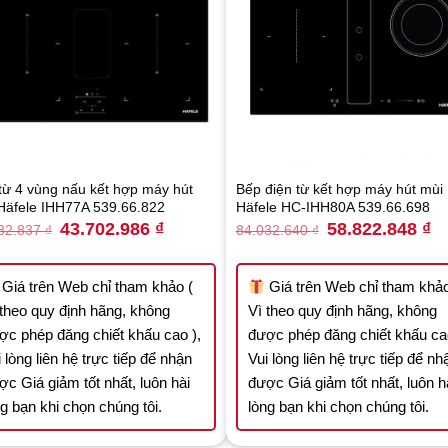
từ 4 vùng nấu kết hợp máy hút
Bếp điện từ kết hợp máy hút mùi
Häfele IHH77A 539.66.822
Häfele HC-IHH80A 539.66.698
Original
Current
Original
Cu
43.702.986
₫
58.822.848
₫
32.837
₫
84.032.640
₫
price
price
price
pr
was:
is:
was:
is:
62.432.837 ₫.
43.702.986 ₫.
84.032.640 ₫.
58
Giá trên Web chỉ tham khảo (
Giá trên Web chỉ tham khảo
 theo quy định hãng, không
Vì theo quy định hãng, không
ợc phép đăng chiết khấu cao ),
được phép đăng chiết khấu cao
 lòng liên hệ trực tiếp để nhận
Vui lòng liên hệ trực tiếp để nh
ợc Giá giảm tốt nhất, luôn hài
được Giá giảm tốt nhất, luôn h
ng bạn khi chọn chúng tôi.
lòng bạn khi chọn chúng tôi.