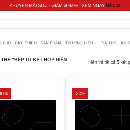
KHUYẾN MÃI SỐC - GIẢM 30-60% ! XEM NGAY
Bỏ qua
G CHỦ
GIỚI THIỆU
SẢN PHẨM
THƯƠNG HIỆU
TIN TỨC
KHU
THẺ “BẾP TỪ KẾT HỢP ĐIỆN
Hiển thị tất cả 5 kết 
30%
-30%