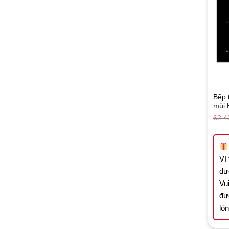
Bếp 
mùi 
62.4
Vì
đư
Vui
đư
lò