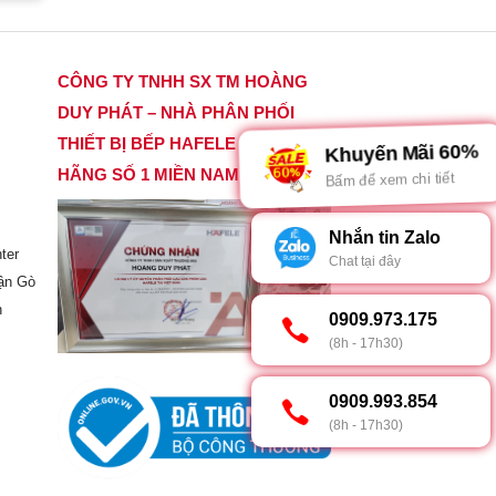
CÔNG TY TNHH SX TM HOÀNG
DUY PHÁT – NHÀ PHÂN PHỐI
THIẾT BỊ BẾP HAFELE CHÍNH
Khuyến Mãi 60%
HÃNG SỐ 1 MIỀN NAM
Bấm để xem chi tiết
Nhắn tin Zalo
ter
Chat tại đây
ận Gò
h
0909.973.175
(8h - 17h30)
0909.993.854
(8h - 17h30)