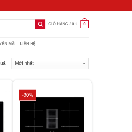
0
GIỎ HÀNG /
0
₫
YẾN MÃI
LIÊN HỆ
quả
-30%