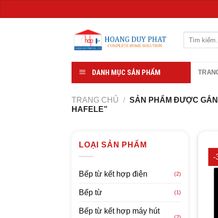
Chuyển
đến
Tìm
kiếm:
nội
dung
DANH MỤC SẢN PHẨM
TRAN
TRANG CHỦ
/
SẢN PHẨM ĐƯỢC GẮN 
HAFELE”
LOẠI SẢN PHẨM
-
Bếp từ kết hợp điện
(2)
Bếp từ
(1)
Bếp từ kết hợp máy hút
(2)