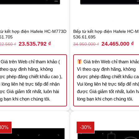
từ kết hợp điện Hafele HC-M773D
Bếp từ kết hợp điện Hafele HC-
61.705
536.61.695
Original
Current
Original
Cu
23.535.792
₫
24.465.000
₫
22.560
₫
34.950.000
₫
price
price
price
pr
was:
is:
was:
is:
33.622.560 ₫.
23.535.792 ₫.
34.950.000 ₫.
24
Giá trên Web chỉ tham khảo (
Giá trên Web chỉ tham khảo
 theo quy định hãng, không
Vì theo quy định hãng, không
ợc phép đăng chiết khấu cao ),
được phép đăng chiết khấu cao
 lòng liên hệ trực tiếp để nhận
Vui lòng liên hệ trực tiếp để nh
ợc Giá giảm tốt nhất, luôn hài
được Giá giảm tốt nhất, luôn h
ng bạn khi chọn chúng tôi.
lòng bạn khi chọn chúng tôi.
30%
-30%