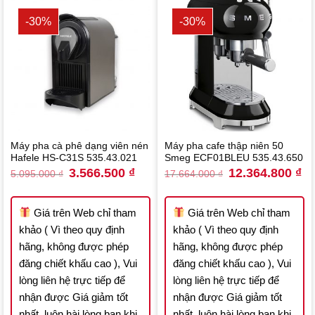
-30%
-30%
Máy pha cà phê dạng viên nén
Máy pha cafe thập niên 50
Hafele HS-C31S 535.43.021
Smeg ECF01BLEU 535.43.650
Original
Current
Original
Cu
3.566.500
₫
12.364.800
₫
5.095.000
₫
17.664.000
₫
price
price
price
pri
was:
is:
was:
is:
5.095.000 ₫.
3.566.500 ₫.
17.664.000 ₫.
12
Giá trên Web chỉ tham
Giá trên Web chỉ tham
khảo ( Vì theo quy định
khảo ( Vì theo quy định
hãng, không được phép
hãng, không được phép
đăng chiết khấu cao ), Vui
đăng chiết khấu cao ), Vui
lòng liên hệ trực tiếp để
lòng liên hệ trực tiếp để
nhận được Giá giảm tốt
nhận được Giá giảm tốt
nhất, luôn hài lòng bạn khi
nhất, luôn hài lòng bạn khi