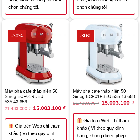
chọn chúng tôi.
chọn chúng tôi.
-30%
-30%
Máy pha cafe thập niên 50
Máy pha cafe thập niên 50
Smeg ECF01RDEU
Smeg ECF01PBEU 535.43.658
535.43.659
Original
Cu
15.003.100
₫
21.433.000
₫
price
pri
Original
Current
15.003.100
₫
21.433.000
₫
was:
is:
price
price
21.433.000 ₫.
15
was:
is:
21.433.000 ₫.
15.003.100 ₫.
Giá trên Web chỉ tham
Giá trên Web chỉ tham
khảo ( Vì theo quy định
khảo ( Vì theo quy định
hãng, không được phép