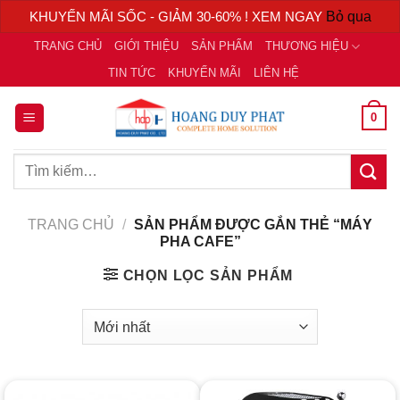
KHUYẾN MÃI SỐC - GIẢM 30-60% ! XEM NGAY
Bỏ qua
Chuyển
TRANG CHỦ
GIỚI THIỆU
SẢN PHẨM
THƯƠNG HIỆU
đến
TIN TỨC
KHUYẾN MÃI
LIÊN HỆ
nội
dung
0
Tìm
kiếm:
TRANG CHỦ
/
SẢN PHẨM ĐƯỢC GẮN THẺ “MÁY
PHA CAFE”
CHỌN LỌC SẢN PHẨM