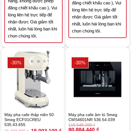
hãng, không được phép
đăng chiết khấu cao ), Vui
đăng chiết khấu cao ), Vui
lòng liên hệ trực tiếp để
lòng liên hệ trực tiếp để
nhận được Giá giảm tốt
nhận được Giá giảm tốt
nhất, luôn hài lòng bạn khi
nhất, luôn hài lòng bạn khi
chọn chúng tôi.
chọn chúng tôi.
-30%
-30%
Máy pha cafe thập niên 50
Máy pha cafe âm tủ Smeg
Smeg ECF01CREU
CMS4601NR 536.54.039
535.43.655
115.549.200
₫
Original
Current
80.884.440
₫
Original
Current
15.003.100
₫