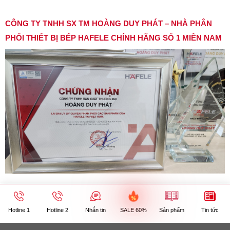
CÔNG TY TNHH SX TM HOÀNG DUY PHÁT – NHÀ PHÂN
PHỐI THIẾT BỊ BẾP HAFELE CHÍNH HÃNG SỐ 1 MIỀN NAM
Hotline 1
Hotline 2
Chat Zalo 1
Chat Zalo 2
Hotline 1
Hotline 2
Nhắn tin
SALE 60%
Sản phẩm
Tin tức
SALE 60%