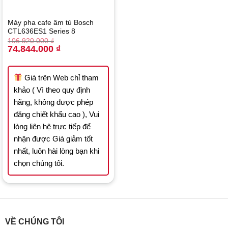
Máy pha cafe âm tủ Bosch
CTL636ES1 Series 8
106.920.000
₫
Original
Current
74.844.000
₫
price
price
was:
is:
106.920.000 ₫.
74.844.000 ₫.
Giá trên Web chỉ tham
khảo ( Vì theo quy định
hãng, không được phép
đăng chiết khấu cao ), Vui
lòng liên hệ trực tiếp để
nhận được Giá giảm tốt
nhất, luôn hài lòng bạn khi
chọn chúng tôi.
VỀ CHÚNG TÔI