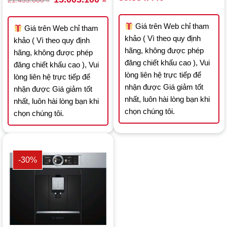
21.433.000
₫
price
price
price
price
was:
is:
was:
is:
115.549.200 ₫.
80.884.440 ₫.
21.433.000 ₫.
15.003.100 ₫.
Giá trên Web chỉ tham
Giá trên Web chỉ tham
khảo ( Vì theo quy định
khảo ( Vì theo quy định
hãng, không được phép
hãng, không được phép
đăng chiết khấu cao ), Vui
đăng chiết khấu cao ), Vui
lòng liên hệ trực tiếp để
lòng liên hệ trực tiếp để
nhận được Giá giảm tốt
nhận được Giá giảm tốt
nhất, luôn hài lòng bạn khi
nhất, luôn hài lòng bạn khi
chọn chúng tôi.
chọn chúng tôi.
-30%