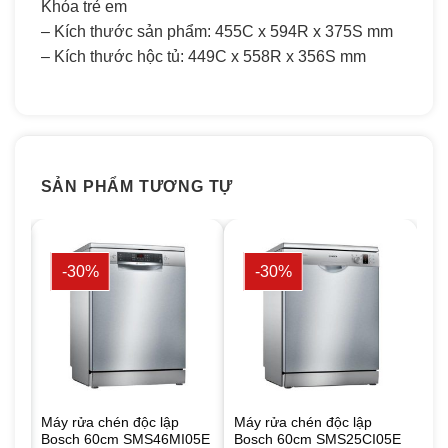
Khóa trẻ em
– Kích thước sản phẩm: 455C x 594R x 375S mm
– Kích thước hộc tủ: 449C x 558R x 356S mm
SẢN PHẨM TƯƠNG TỰ
-30%
-30%
Máy rửa chén độc lập
Máy rửa chén độc lập
Bosch 60cm SMS46MI05E
Bosch 60cm SMS25CI05E