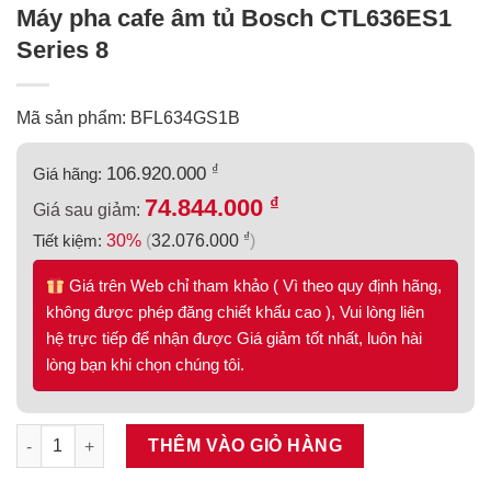
Máy pha cafe âm tủ Bosch CTL636ES1
Series 8
Mã sản phẩm: BFL634GS1B
₫
106.920.000
Giá hãng:
₫
74.844.000
Giá sau giảm:
₫
Tiết kiệm:
30%
(
32.076.000
)
Giá trên Web chỉ tham khảo ( Vì theo quy định hãng,
không được phép đăng chiết khấu cao ), Vui lòng liên
hệ trực tiếp để nhận được Giá giảm tốt nhất, luôn hài
lòng bạn khi chọn chúng tôi.
Máy pha cafe âm tủ Bosch CTL636ES1 Series 8 số lượng
THÊM VÀO GIỎ HÀNG