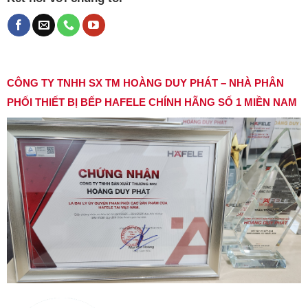
CÔNG TY TNHH SX TM HOÀNG DUY PHÁT – NHÀ PHÂN
PHỐI THIẾT BỊ BẾP HAFELE CHÍNH HÃNG SỐ 1 MIỀN NAM