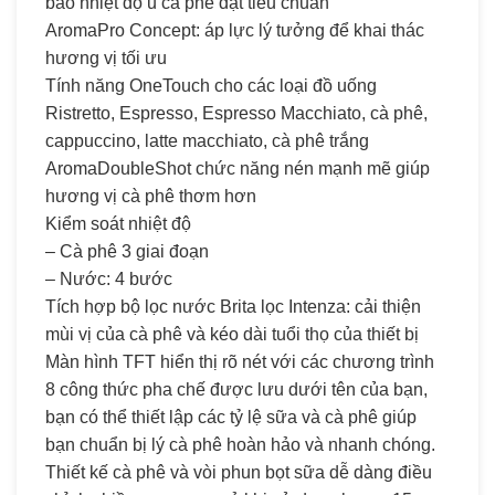
bảo nhiệt độ ủ cà phê đạt tiêu chuẩn
AromaPro Concept: áp lực lý tưởng để khai thác
hương vị tối ưu
Tính năng OneTouch cho các loại đồ uống
Ristretto, Espresso, Espresso Macchiato, cà phê,
cappuccino, latte macchiato, cà phê trắng
AromaDoubleShot chức năng nén mạnh mẽ giúp
hương vị cà phê thơm hơn
Kiểm soát nhiệt độ
– Cà phê 3 giai đoạn
– Nước: 4 bước
Tích hợp bộ lọc nước Brita lọc Intenza: cải thiện
mùi vị của cà phê và kéo dài tuổi thọ của thiết bị
Màn hình TFT hiển thị rõ nét với các chương trình
8 công thức pha chế được lưu dưới tên của bạn,
bạn có thể thiết lập các tỷ lệ sữa và cà phê giúp
bạn chuẩn bị lý cà phê hoàn hảo và nhanh chóng.
Thiết kế cà phê và vòi phun bọt sữa dễ dàng điều