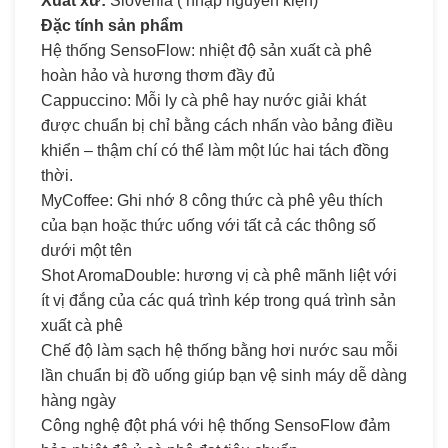
Xuất xứ:
Slovenia ( nhập nguyên kiện)
Đặc tính sản phẩm
Hệ thống SensoFlow: nhiệt độ sản xuất cà phê
hoàn hảo và hương thơm đầy đủ
Cappuccino: Mỗi ly cà phê hay nước giải khát
được chuẩn bị chỉ bằng cách nhấn vào bảng điều
khiển – thậm chí có thể làm một lúc hai tách đồng
thời.
MyCoffee: Ghi nhớ 8 công thức cà phê yêu thích
của bạn hoặc thức uống với tất cả các thông số
dưới một tên
Shot AromaDouble: hương vị cà phê mãnh liệt với
ít vị đắng của các quá trình kép trong quá trình sản
xuất cà phê
Chế độ làm sạch hệ thống bằng hơi nước sau mỗi
lần chuẩn bị đồ uống giúp bạn vệ sinh máy dễ dàng
hàng ngày
Công nghệ đột phá với hệ thống SensoFlow đảm