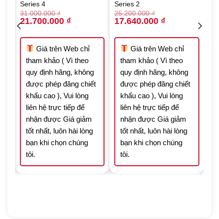
Series 4
Series 2
31.000.000
₫
25.200.000
₫
Original
Current
Original
Current
21.700.000
₫
17.640.000
₫
price
price
price
price
was:
is:
was:
is:
000 ₫.
31.000.000 ₫.
21.700.000 ₫.
25.200.000 ₫.
17.640.000 ₫.
Giá trên Web chỉ
Giá trên Web chỉ
tham khảo ( Vì theo
tham khảo ( Vì theo
quy định hãng, không
quy định hãng, không
t
được phép đăng chiết
được phép đăng chiết
khấu cao ), Vui lòng
khấu cao ), Vui lòng
liên hệ trực tiếp để
liên hệ trực tiếp để
nhận được Giá giảm
nhận được Giá giảm
tốt nhất, luôn hài lòng
tốt nhất, luôn hài lòng
bạn khi chọn chúng
bạn khi chọn chúng
tôi.
tôi.