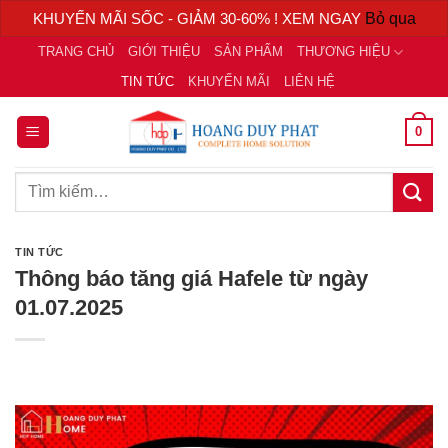
KHUYẾN MÃI SỐC - GIẢM 30-60% ! XEM NGAY
Bỏ qua
Chuyển
TRANG CHỦ
GIỚI THIỆU
SẢN PHẨM
THƯƠNG HIỆU
đến
TIN TỨC
KHUYẾN MÃI
LIÊN HỆ
nội
dung
0
Tìm
kiếm:
TIN TỨC
Thông báo tăng giá Hafele từ ngày
01.07.2025