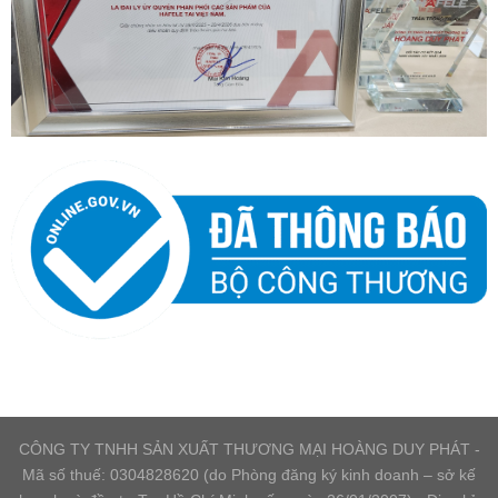
CÔNG TY TNHH SẢN XUẤT THƯƠNG MẠI HOÀNG DUY PHÁT -
Mã số thuế: 0304828620 (do Phòng đăng ký kinh doanh – sở kế