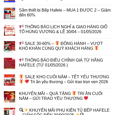
Sắm thiết bị Bếp Hafele – MUA 1 ĐƯỢC 2 – Giảm
đến 60%
THÔNG BÁO LỊCH NGHỈ & GIAO HÀNG GIỖ
TỔ HÙNG VƯƠNG & LỄ 30/04 – 01/05/2026
SALE 30-60% –
ĐỒNG HÀNH – VƯỢT
KHÓ KHĂN CÙNG QUÝ KHÁCH HÀNG
THÔNG BÁO ĐIỀU CHỈNH GIÁ TỪ HÃNG
HAFELE (TỪ 01/05/2026 )
SALE KHO CUỐI NĂM – TẾT YÊU THƯƠNG
Tri ân yêu thương – Gửi trao trọn vẹn 2026
KHUYẾN MÃI – QUÀ TẶNG
TRI ÂN CUỐI
NĂM – GỬI TRAO YÊU THƯƠNG
KHUYẾN MÃI PHỤ KIỆN TỦ BẾP HAFELE