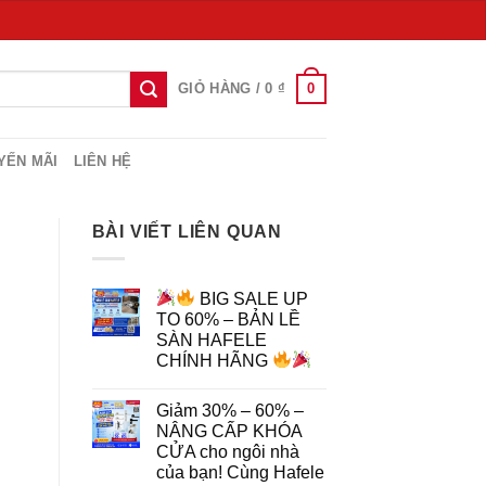
0
GIỎ HÀNG /
0
₫
YẾN MÃI
LIÊN HỆ
BÀI VIẾT LIÊN QUAN
BIG SALE UP
TO 60% – BẢN LỀ
SÀN HAFELE
CHÍNH HÃNG
Giảm 30% – 60% –
NÂNG CẤP KHÓA
CỬA cho ngôi nhà
của bạn! Cùng Hafele