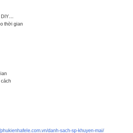
a DIY…
o thời gian
gian
 cách
//phukienhafele.com.vn/danh-sach-sp-khuyen-mai/