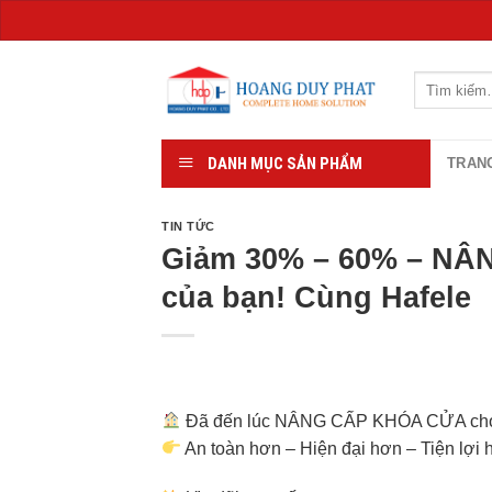
Chuyển
đến
Tìm
kiếm:
nội
dung
DANH MỤC SẢN PHẨM
TRAN
TIN TỨC
Giảm 30% – 60% – NÂ
của bạn! Cùng Hafele
Đã đến lúc NÂNG CẤP KHÓA CỬA cho 
An toàn hơn – Hiện đại hơn – Tiện lợi 