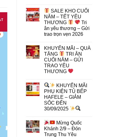
SALE KHO CUỐI
NĂM – TẾT YÊU
THƯƠNG
Tri
ân yêu thương – Gửi
trao trọn vẹn 2026
KHUYẾN MÃI – QUÀ
TẶNG
TRI ÂN
CUỐI NĂM – GỬI
TRAO YÊU
THƯƠNG
KHUYẾN MÃI
PHỤ KIỆN TỦ BẾP
HAFELE – GIẢM
SỐC ĐẾN
30/09/2025
Mừng Quốc
Khánh 2/9 – Đón
Trung Thu Yêu