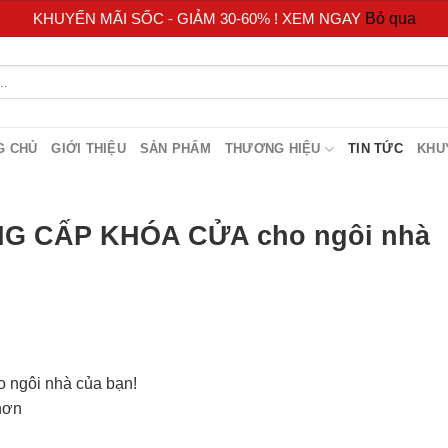
KHUYẾN MÃI SỐC - GIẢM 30-60% ! XEM NGAY
Bỏ qua
G CHỦ
GIỚI THIỆU
SẢN PHẨM
THƯƠNG HIỆU
TIN TỨC
KHU
NG CẤP KHÓA CỬA cho ngôi nhà
ngôi nhà của bạn!
hơn