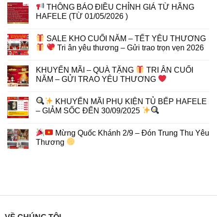
THÔNG BÁO ĐIỀU CHỈNH GIÁ TỪ HÃNG
HAFELE (TỪ 01/05/2026 )
SALE KHO CUỐI NĂM – TẾT YÊU THƯƠNG
Tri ân yêu thương – Gửi trao trọn vẹn 2026
KHUYẾN MÃI – QUÀ TẶNG
TRI ÂN CUỐI
NĂM – GỬI TRAO YÊU THƯƠNG
KHUYẾN MÃI PHỤ KIỆN TỦ BẾP HAFELE
– GIẢM SỐC ĐẾN 30/09/2025
Mừng Quốc Khánh 2/9 – Đón Trung Thu Yêu
Thương