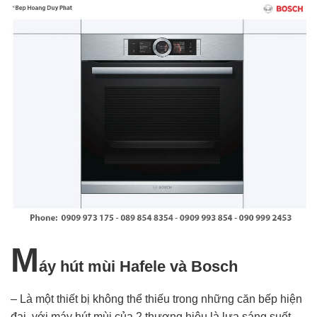
M
áy hút mùi Hafele và Bosch
– Là một thiết bị không thể thiếu trong những căn bếp hiện
đại, với máy hút mùi của 2 thương hiệu là lựa sáng suốt