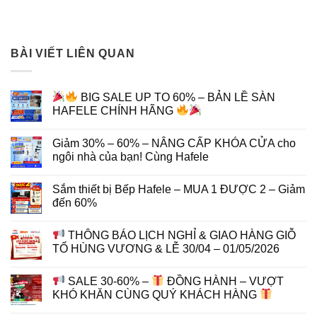
BÀI VIẾT LIÊN QUAN
BIG SALE UP TO 60% – BẢN LỀ SÀN
HAFELE CHÍNH HÃNG
Giảm 30% – 60% – NÂNG CẤP KHÓA CỬA cho
ngôi nhà của bạn! Cùng Hafele
Sắm thiết bị Bếp Hafele – MUA 1 ĐƯỢC 2 – Giảm
đến 60%
THÔNG BÁO LỊCH NGHỈ & GIAO HÀNG GIỖ
TỔ HÙNG VƯƠNG & LỄ 30/04 – 01/05/2026
SALE 30-60% –
ĐỒNG HÀNH – VƯỢT
KHÓ KHĂN CÙNG QUÝ KHÁCH HÀNG