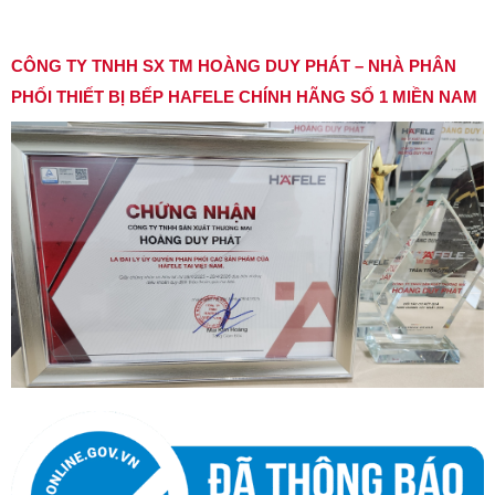
CÔNG TY TNHH SX TM HOÀNG DUY PHÁT – NHÀ PHÂN
PHỐI THIẾT BỊ BẾP HAFELE CHÍNH HÃNG SỐ 1 MIỀN NAM