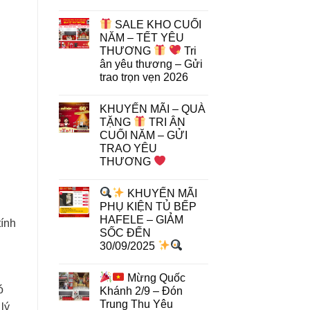
SALE KHO CUỐI
NĂM – TẾT YÊU
THƯƠNG
Tri
ân yêu thương – Gửi
trao trọn vẹn 2026
KHUYẾN MÃI – QUÀ
TẶNG
TRI ÂN
CUỐI NĂM – GỬI
TRAO YÊU
THƯƠNG
KHUYẾN MÃI
PHỤ KIỆN TỦ BẾP
HAFELE – GIẢM
tính
SỐC ĐẾN
30/09/2025
Mừng Quốc
ó
Khánh 2/9 – Đón
Trung Thu Yêu
lý