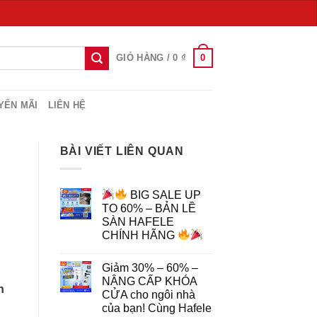
0
GIỎ HÀNG /
0
₫
YẾN MÃI
LIÊN HỆ
BÀI VIẾT LIÊN QUAN
BIG SALE UP
TO 60% – BẢN LỀ
SÀN HAFELE
CHÍNH HÃNG
Giảm 30% – 60% –
NÂNG CẤP KHÓA
h
CỬA cho ngôi nhà
của bạn! Cùng Hafele