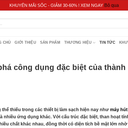
KHUYẾN MÃI SỐC - GIẢM 30-60% ! XEM NGAY
Bỏ qua
G CHỦ
GIỚI THIỆU
SẢN PHẨM
THƯƠNG HIỆU
TIN TỨC
KHU
phá công dụng đặc biệt của thành
thể thiếu trong các thiết bị làm sạch hiện nay như
máy hút
à nhiều ứng dụng khác. Với cấu trúc đặc biệt, than hoạt tín
iều chất khác nhau, đồng thời có diện tích bề mặt lớn nhờ