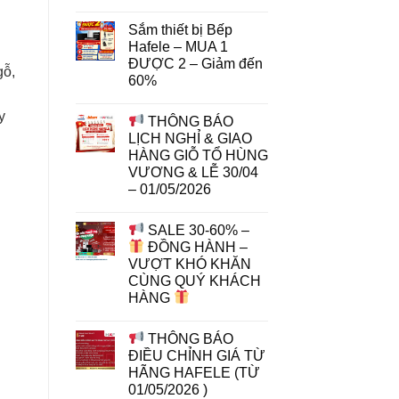
Sắm thiết bị Bếp
Hafele – MUA 1
ĐƯỢC 2 – Giảm đến
gỗ,
60%
y
THÔNG BÁO
LỊCH NGHỈ & GIAO
HÀNG GIỖ TỔ HÙNG
VƯƠNG & LỄ 30/04
– 01/05/2026
SALE 30-60% –
ĐỒNG HÀNH –
VƯỢT KHÓ KHĂN
CÙNG QUÝ KHÁCH
HÀNG
THÔNG BÁO
ĐIỀU CHỈNH GIÁ TỪ
HÃNG HAFELE (TỪ
01/05/2026 )