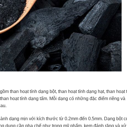
ồm than hoạt tính dạng bột, than hoạt tính dạng hạt, than hoạt 
 than hoạt tính dạng tấm. Mỗi dạng có những đặc điểm riêng và
hau.
hành dạng mịn với kích thước từ 0.2mm đến 0.5mm. Dạng bột c
ứng dụng cần pha chế như trong mỹ phẩm, kem đánh răng và xử 