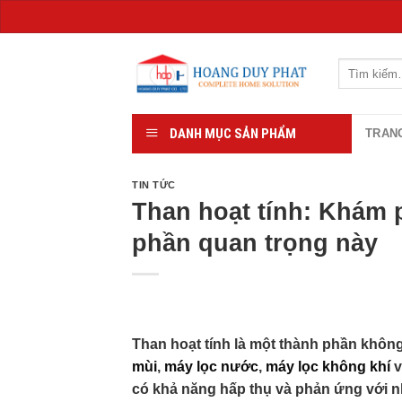
Chuyển
đến
Tìm
kiếm:
nội
dung
DANH MỤC SẢN PHẨM
TRAN
TIN TỨC
Than hoạt tính: Khám 
phần quan trọng này
Than hoạt tính là một thành phần không 
mùi
,
máy lọc nước
,
máy lọc không khí
v
có khả năng hấp thụ và phản ứng với nh