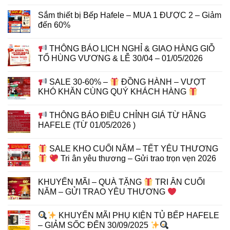
Sắm thiết bị Bếp Hafele – MUA 1 ĐƯỢC 2 – Giảm
đến 60%
THÔNG BÁO LỊCH NGHỈ & GIAO HÀNG GIỖ
TỔ HÙNG VƯƠNG & LỄ 30/04 – 01/05/2026
SALE 30-60% –
ĐỒNG HÀNH – VƯỢT
KHÓ KHĂN CÙNG QUÝ KHÁCH HÀNG
THÔNG BÁO ĐIỀU CHỈNH GIÁ TỪ HÃNG
HAFELE (TỪ 01/05/2026 )
SALE KHO CUỐI NĂM – TẾT YÊU THƯƠNG
Tri ân yêu thương – Gửi trao trọn vẹn 2026
KHUYẾN MÃI – QUÀ TẶNG
TRI ÂN CUỐI
NĂM – GỬI TRAO YÊU THƯƠNG
KHUYẾN MÃI PHỤ KIỆN TỦ BẾP HAFELE
– GIẢM SỐC ĐẾN 30/09/2025