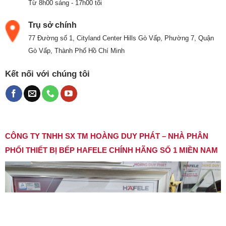
Từ 8h00 sáng - 17h00 tối
Trụ sở chính
77 Đường số 1, Cityland Center Hills Gò Vấp, Phường 7, Quận
Gò Vấp, Thành Phố Hồ Chí Minh
Kết nối với chúng tôi
CÔNG TY TNHH SX TM HOÀNG DUY PHÁT – NHÀ PHÂN
PHỐI THIẾT BỊ BẾP HAFELE CHÍNH HÃNG SỐ 1 MIỀN NAM