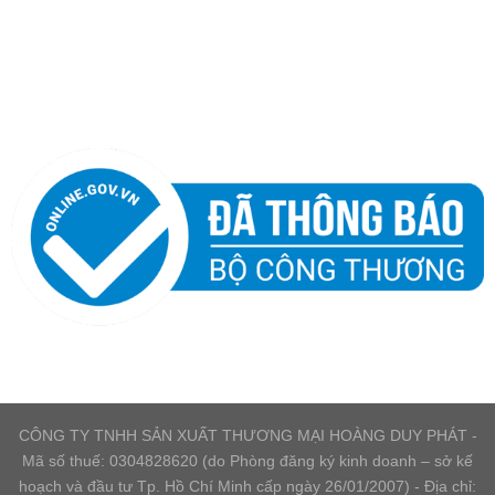
CÔNG TY TNHH SẢN XUẤT THƯƠNG MẠI HOÀNG DUY PHÁT -
Mã số thuế: 0304828620 (do Phòng đăng ký kinh doanh – sở kế
hoạch và đầu tư Tp. Hồ Chí Minh cấp ngày 26/01/2007) - Địa chỉ: