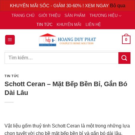
KHUYẾN MÃI SỐC - GIẢM 30-60% ! XEM NGAY
Bỏ qua
Chuyển
TRANG CHỦ
GIỚI THIỆU
SẢN PHẨM
THƯƠNG HIỆU
đến
TIN TỨC
KHUYẾN MÃI
LIÊN HỆ
nội
dung
0
Tìm
kiếm:
TIN TỨC
Schott Ceran – Mặt Bếp Bền Bỉ, Gắn Bó
Dài Lâu
Vật liệu gốm thuỷ tinh Schott Ceran là một trong những lựa
chọn tuyệt vời cho bề mặt bếp bền bỉ và gắn bó dài lâu.