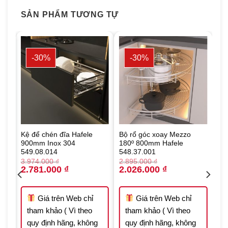
SẢN PHẨM TƯƠNG TỰ
-30%
-30%
Kệ để chén đĩa Hafele
Bộ rổ góc xoay Mezzo
900mm Inox 304
180º 800mm Hafele
549.08.014
548.37.001
3.974.000
₫
2.895.000
₫
Original
Current
Original
Current
2.781.000
₫
2.026.000
₫
price
price
price
price
 ₫.
was:
is:
was:
is:
3.974.000 ₫.
2.781.000 ₫.
2.895.000 ₫.
2.026.000 ₫.
Giá trên Web chỉ
Giá trên Web chỉ
tham khảo ( Vì theo
tham khảo ( Vì theo
quy định hãng, không
quy định hãng, không
t