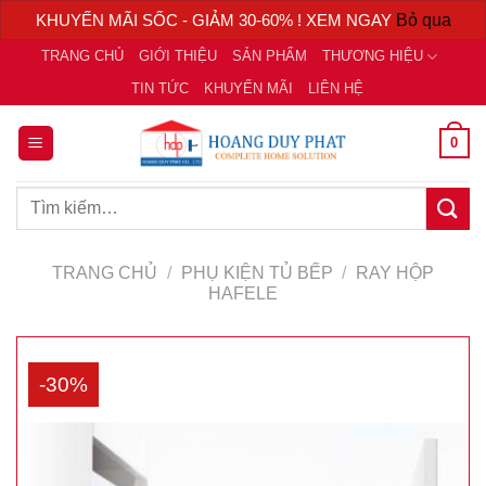
KHUYẾN MÃI SỐC - GIẢM 30-60% ! XEM NGAY
Bỏ qua
Chuyển
TRANG CHỦ
GIỚI THIỆU
SẢN PHẨM
THƯƠNG HIỆU
đến
TIN TỨC
KHUYẾN MÃI
LIÊN HỆ
nội
dung
0
Tìm
kiếm:
TRANG CHỦ
/
PHỤ KIỆN TỦ BẾP
/
RAY HỘP
HAFELE
-30%