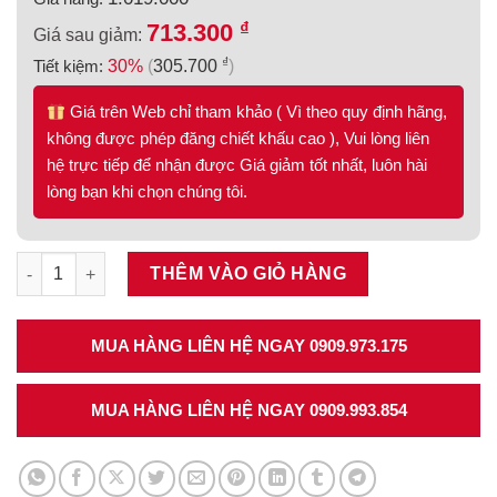
₫
713.300
Giá sau giảm:
₫
Tiết kiệm:
30%
(
305.700
)
Giá trên Web chỉ tham khảo ( Vì theo quy định hãng,
không được phép đăng chiết khấu cao ), Vui lòng liên
hệ trực tiếp để nhận được Giá giảm tốt nhất, luôn hài
lòng bạn khi chọn chúng tôi.
Ray hộp Hafele ALTO Màu xám H199x500mm 552.79.085 số lượ
THÊM VÀO GIỎ HÀNG
MUA HÀNG LIÊN HỆ NGAY 0909.973.175
MUA HÀNG LIÊN HỆ NGAY 0909.993.854