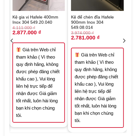
Kệ gia vị Hafele 400mm
Kệ để chén đĩa Hafele
Inox 304 549.20.040
900mm Inox 304
549.08.014
4.111.000
₫
Original
Current
2.877.000
₫
3.974.000
₫
price
price
Original
Current
2.781.000
₫
was:
is:
price
price
4.111.000 ₫.
2.877.000 ₫.
was:
is:
 ₫.
3.974.000 ₫.
2.781.000 ₫.
Giá trên Web chỉ
Giá trên Web chỉ
tham khảo ( Vì theo
tham khảo ( Vì theo
quy định hãng, không
quy định hãng, không
được phép đăng chiết
t
được phép đăng chiết
khấu cao ), Vui lòng
khấu cao ), Vui lòng
liên hệ trực tiếp để
liên hệ trực tiếp để
nhận được Giá giảm
nhận được Giá giảm
tốt nhất, luôn hài lòng
tốt nhất, luôn hài lòng
bạn khi chọn chúng
bạn khi chọn chúng
tôi.
tôi.