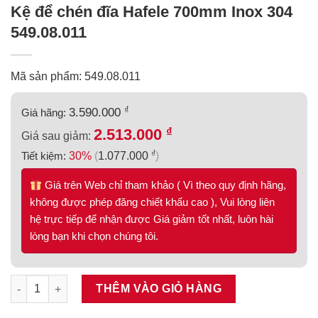
Kệ để chén đĩa Hafele 700mm Inox 304
549.08.011
Mã sản phẩm: 549.08.011
₫
3.590.000
Giá hãng:
₫
2.513.000
Giá sau giảm:
₫
Tiết kiệm:
30%
(
1.077.000
)
Giá trên Web chỉ tham khảo ( Vì theo quy định hãng,
không được phép đăng chiết khấu cao ), Vui lòng liên
hệ trực tiếp để nhận được Giá giảm tốt nhất, luôn hài
lòng bạn khi chọn chúng tôi.
Kệ để chén đĩa Hafele 700mm Inox 304 549.08.011 số lượng
THÊM VÀO GIỎ HÀNG