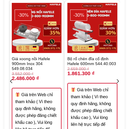
-30%
-30%
Giá xoong nồi Hafele
Bộ rổ chén đĩa cố định
900mm Inox 304
Hafele 600mm 544.40.003
549.08.034
2.659.000
₫
Original
Current
1.861.300
₫
3.552.000
₫
price
price
Original
Current
2.486.000
₫
was:
is:
price
price
2.659.000 ₫.
1.861.300 ₫.
was:
is:
 ₫.
3.552.000 ₫.
2.486.000 ₫.
Giá trên Web chỉ
Giá trên Web chỉ
tham khảo ( Vì theo
tham khảo ( Vì theo
quy định hãng, không
quy định hãng, không
được phép đăng chiết
t
được phép đăng chiết
khấu cao ), Vui lòng
khấu cao ), Vui lòng
liên hệ trực tiếp để