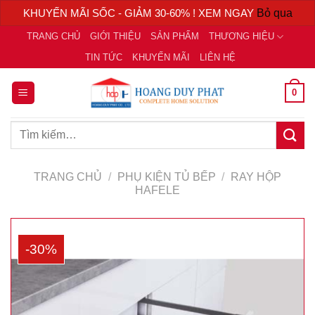
KHUYẾN MÃI SỐC - GIẢM 30-60% ! XEM NGAY
Bỏ qua
Chuyển
TRANG CHỦ
GIỚI THIỆU
SẢN PHẨM
THƯƠNG HIỆU
đến
TIN TỨC
KHUYẾN MÃI
LIÊN HỆ
nội
dung
0
Tìm
kiếm:
TRANG CHỦ
/
PHỤ KIỆN TỦ BẾP
/
RAY HỘP
HAFELE
-30%