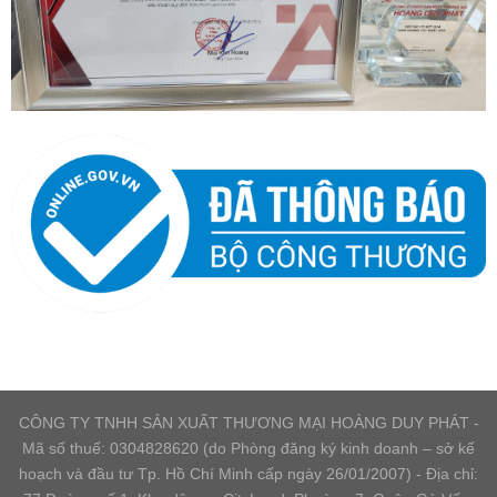
CÔNG TY TNHH SẢN XUẤT THƯƠNG MẠI HOÀNG DUY PHÁT -
Mã số thuế: 0304828620 (do Phòng đăng ký kinh doanh – sở kế
hoạch và đầu tư Tp. Hồ Chí Minh cấp ngày 26/01/2007) - Địa chỉ: