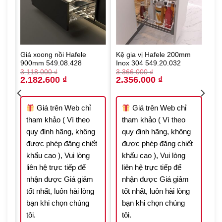
Giá xoong nồi Hafele
Kệ gia vị Hafele 200mm
900mm 549.08.428
Inox 304 549.20.032
3.118.000
₫
3.366.000
₫
Original
Current
Original
Current
2.182.600
₫
2.356.000
₫
price
price
price
price
was:
is:
was:
is:
3.118.000 ₫.
2.182.600 ₫.
3.366.000 ₫.
2.356.000 ₫.
 ₫.
Giá trên Web chỉ
Giá trên Web chỉ
tham khảo ( Vì theo
tham khảo ( Vì theo
quy định hãng, không
quy định hãng, không
được phép đăng chiết
được phép đăng chiết
t
khấu cao ), Vui lòng
khấu cao ), Vui lòng
liên hệ trực tiếp để
liên hệ trực tiếp để
nhận được Giá giảm
nhận được Giá giảm
tốt nhất, luôn hài lòng
tốt nhất, luôn hài lòng
bạn khi chọn chúng
bạn khi chọn chúng
tôi.
tôi.