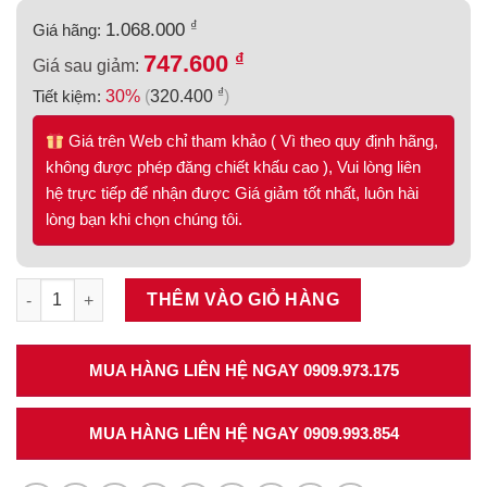
₫
1.068.000
Giá hãng:
₫
747.600
Giá sau giảm:
₫
Tiết kiệm:
30%
(
320.400
)
Giá trên Web chỉ tham khảo ( Vì theo quy định hãng,
không được phép đăng chiết khấu cao ), Vui lòng liên
hệ trực tiếp để nhận được Giá giảm tốt nhất, luôn hài
lòng bạn khi chọn chúng tôi.
Ray hộp Alto-S giảm chấn màu trắng mờ chiều cao 80mm với t
THÊM VÀO GIỎ HÀNG
MUA HÀNG LIÊN HỆ NGAY 0909.973.175
MUA HÀNG LIÊN HỆ NGAY 0909.993.854