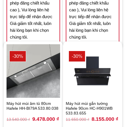
phép đăng chiết khấu
phép đăng chiết khấu
cao ), Vui lòng liên hệ
cao ), Vui lòng liên hệ
trực tiếp để nhận được
trực tiếp để nhận được
Giá giảm tốt nhất, luôn
Giá giảm tốt nhất, luôn
hài lòng bạn khi chọn
hài lòng bạn khi chọn
chúng tôi.
chúng tôi.
-30%
-30%
Máy hút mùi âm tủ 80cm
Máy hút mùi gắn tường
Hafele HH-BI79A 533.80.038
Hafele 90cm HC-H901WB
533.83.655
Original
Current
Original
Curr
9.478.000
₫
8.155.000
₫
13.540.000
₫
11.650.000
₫
price
price
price
price
was:
is:
was:
is: