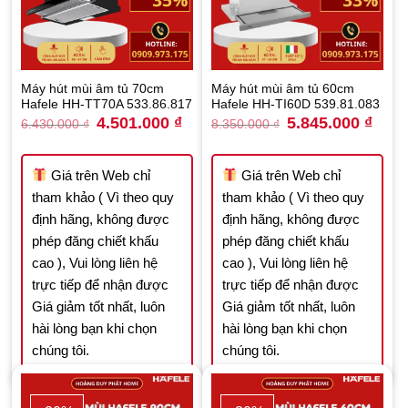
Máy hút mùi âm tủ 70cm
Máy hút mùi âm tủ 60cm
Hafele HH-TT70A 533.86.817
Hafele HH-TI60D 539.81.083
Original
Current
Original
Curre
4.501.000
₫
5.845.000
₫
6.430.000
₫
8.350.000
₫
price
price
price
price
was:
is:
was:
is:
6.430.000 ₫.
4.501.000 ₫.
8.350.000 ₫.
5.845.
Giá trên Web chỉ
Giá trên Web chỉ
tham khảo ( Vì theo quy
tham khảo ( Vì theo quy
định hãng, không được
định hãng, không được
phép đăng chiết khấu
phép đăng chiết khấu
cao ), Vui lòng liên hệ
cao ), Vui lòng liên hệ
trực tiếp để nhận được
trực tiếp để nhận được
Giá giảm tốt nhất, luôn
Giá giảm tốt nhất, luôn
hài lòng bạn khi chọn
hài lòng bạn khi chọn
chúng tôi.
chúng tôi.