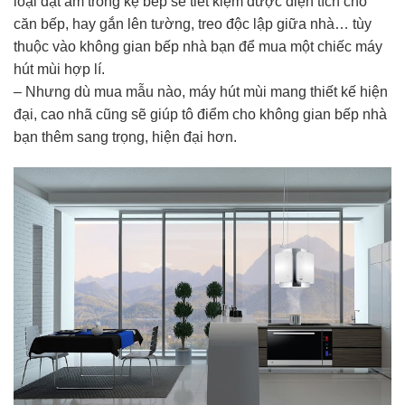
loại đặt âm trong kệ bếp sẽ tiết kiệm được diện tích cho
căn bếp, hay gắn lên tường, treo độc lập giữa nhà… tùy
thuộc vào không gian bếp nhà bạn để mua một chiếc máy
hút mùi hợp lí.
– Nhưng dù mua
mẫu
nào, máy hút mùi
mang
thiết kế
hiện
đại,
cao nhã
cũng sẽ giúp
tô điểm
cho
không
gian bếp nhà
bạn thêm sang trọng, hiện đại hơn.