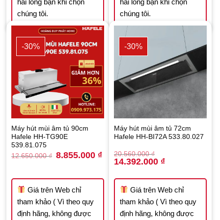
hài lòng bạn khi chọn
hài lòng bạn khi chọn
chúng tôi.
chúng tôi.
-30%
-30%
Máy hút mùi âm tủ 90cm
Máy hút mùi âm tủ 72cm
Hafele HH-TG90E
Hafele HH-BI72A 533.80.027
539.81.075
Original
Current
8.855.000
₫
20.560.000
₫
12.650.000
₫
price
price
Original
Current
14.392.000
₫
was:
is:
price
price
12.650.000 ₫.
8.855.000 ₫.
was:
is:
20.560.000 ₫.
14.392.000 ₫.
Giá trên Web chỉ
Giá trên Web chỉ
tham khảo ( Vì theo quy
tham khảo ( Vì theo quy
định hãng, không được
định hãng, không được