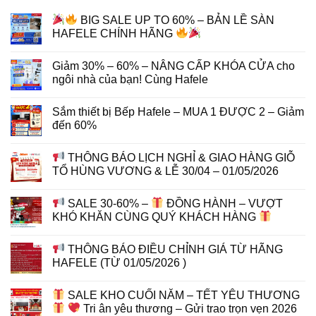
BIG SALE UP TO 60% – BẢN LỀ SÀN
HAFELE CHÍNH HÃNG
Giảm 30% – 60% – NÂNG CẤP KHÓA CỬA cho
ngôi nhà của bạn! Cùng Hafele
Sắm thiết bị Bếp Hafele – MUA 1 ĐƯỢC 2 – Giảm
đến 60%
THÔNG BÁO LỊCH NGHỈ & GIAO HÀNG GIỖ
TỔ HÙNG VƯƠNG & LỄ 30/04 – 01/05/2026
SALE 30-60% –
ĐỒNG HÀNH – VƯỢT
KHÓ KHĂN CÙNG QUÝ KHÁCH HÀNG
THÔNG BÁO ĐIỀU CHỈNH GIÁ TỪ HÃNG
HAFELE (TỪ 01/05/2026 )
SALE KHO CUỐI NĂM – TẾT YÊU THƯƠNG
Tri ân yêu thương – Gửi trao trọn vẹn 2026