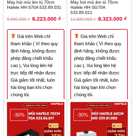
Máy hút mùi âm tủ 70cm
Máy hút mùi âm tủ 70cm
Hafele HH-S70A 533.89.031
Hafele HH-SG70A
533.89.021
Original
Current
Original
Curr
6.223.000
₫
8.323.000
₫
8.890.000
₫
11.890.000
₫
price
price
price
price
was:
is:
was:
is:
8.890.000 ₫.
6.223.000 ₫.
11.890.000 ₫.
8.32
Giá trên Web chỉ
Giá trên Web chỉ
tham khảo ( Vì theo quy
tham khảo ( Vì theo quy
định hãng, không được
định hãng, không được
phép đăng chiết khấu
phép đăng chiết khấu
cao ), Vui lòng liên hệ
cao ), Vui lòng liên hệ
trực tiếp để nhận được
trực tiếp để nhận được
Giá giảm tốt nhất, luôn
Giá giảm tốt nhất, luôn
hài lòng bạn khi chọn
hài lòng bạn khi chọn
chúng tôi.
chúng tôi.
-30%
-30%