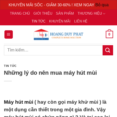
KHUYẾN MÃI SỐC - GIẢM 30-60% ! XEM NGAY
Bỏ qua
Chuyển
TRANG CHỦ
GIỚI THIỆU
SẢN PHẨM
THƯƠNG HIỆU
đến
TIN TỨC
KHUYẾN MÃI
LIÊN HỆ
nội
dung
0
Tìm
kiếm:
TIN TỨC
Những lý do nên mua máy hút mùi
Máy hút mùi
( hay còn gọi máy khử mùi ) là
một dụng cần thiết trong một gia đình. Vậy