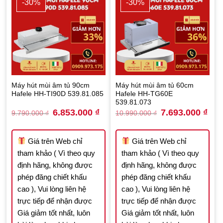
-30%
-30%
Máy hút mùi âm tủ 90cm
Máy hút mùi âm tủ 60cm
Hafele HH-TI90D 539.81.085
Hafele HH-TG60E
539.81.073
Original
Current
Original
Curr
6.853.000
₫
7.693.000
₫
9.790.000
₫
10.990.000
₫
price
price
price
price
was:
is:
was:
is:
9.790.000 ₫.
6.853.000 ₫.
10.990.000 ₫.
7.69
Giá trên Web chỉ
Giá trên Web chỉ
tham khảo ( Vì theo quy
tham khảo ( Vì theo quy
định hãng, không được
định hãng, không được
phép đăng chiết khấu
phép đăng chiết khấu
cao ), Vui lòng liên hệ
cao ), Vui lòng liên hệ
trực tiếp để nhận được
trực tiếp để nhận được
Giá giảm tốt nhất, luôn
Giá giảm tốt nhất, luôn