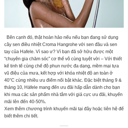
Bên cạnh đó, thật hoàn hảo nếu nếu bạn đang sử dụng
cây sen điều nhiệt Croma Hangrohe với sen đầu và sen
tay của Hafele. Vì sao ư? Vì bạn đã sở hữu được một
“chuyên gia chăm sóc” cơ thể vô cùng tuyệt vời – Với thiết
kế tinh tế cùng chế độ phun nước đa dạng, mềm mại tựa
vũ điệu của mưa, kết hợp với khóa nhiệt độ an toàn ở
40°C cùng nhiều ưu điểm nổi bật khác. Đặc biệt tháng 9 &
tháng 10, Häfele mang đến ưu đãi hấp dẫn dành cho bạn
khi mua các sản phẩm nhà tắm với giá cực ưu đãi, khuyến
mãi lên đến 40-50%.
Xem thêm chương trình khuyến mãi tại đây hoặc liên hệ để
biết thêm chi tiết.