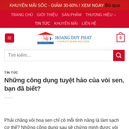
KHUYẾN MÃI SỐC - GIẢM 30-60% ! XEM NGAY
Bỏ qua
Chuyển
TRANG CHỦ
GIỚI THIỆU
SẢN PHẨM
THƯƠNG HIỆU
đến
TIN TỨC
KHUYẾN MÃI
LIÊN HỆ
nội
dung
0
Tìm
kiếm:
TIN TỨC
Những công dụng tuyệt hảo của vòi sen,
bạn đã biết?
Phải chăng vòi hoa sen chỉ có mỗi tính năng là làm sạch
cơ thể? Những công dụng sau sẽ chứng minh được vòi