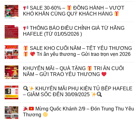
SALE 30-60% –
ĐỒNG HÀNH – VƯỢT
KHÓ KHĂN CÙNG QUÝ KHÁCH HÀNG
THÔNG BÁO ĐIỀU CHỈNH GIÁ TỪ HÃNG
HAFELE (TỪ 01/05/2026 )
SALE KHO CUỐI NĂM – TẾT YÊU THƯƠNG
Tri ân yêu thương – Gửi trao trọn vẹn 2026
KHUYẾN MÃI – QUÀ TẶNG
TRI ÂN CUỐI
NĂM – GỬI TRAO YÊU THƯƠNG
KHUYẾN MÃI PHỤ KIỆN TỦ BẾP HAFELE
– GIẢM SỐC ĐẾN 30/09/2025
Mừng Quốc Khánh 2/9 – Đón Trung Thu Yêu
Thương