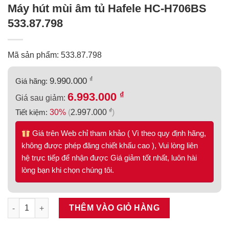
Máy hút mùi âm tủ Hafele HC-H706BS
533.87.798
Mã sản phẩm: 533.87.798
₫
9.990.000
Giá hãng:
₫
6.993.000
Giá sau giảm:
₫
Tiết kiệm:
30%
(
2.997.000
)
Giá trên Web chỉ tham khảo ( Vì theo quy định hãng,
không được phép đăng chiết khấu cao ), Vui lòng liên
hệ trực tiếp để nhận được Giá giảm tốt nhất, luôn hài
lòng bạn khi chọn chúng tôi.
Máy hút mùi âm tủ Hafele HC-H706BS 533.87.798 số lượng
THÊM VÀO GIỎ HÀNG