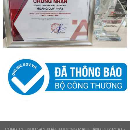
CÔNG TY TNHH SẢN XUẤT THƯƠNG MẠI HOÀNG DUY PHÁT -