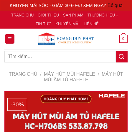
KHUYẾN MÃI SỐC - GIẢM 30-60% ! XEM NGAY
Bỏ qua
Chuyển
TRANG CHỦ
GIỚI THIỆU
SẢN PHẨM
THƯƠNG HIỆU
đến
TIN TỨC
KHUYẾN MÃI
LIÊN HỆ
nội
dung
0
Tìm
kiếm:
TRANG CHỦ
/
MÁY HÚT MÙI HAFELE
/
MÁY HÚT
MÙI ÂM TỦ HAFELE
-30%