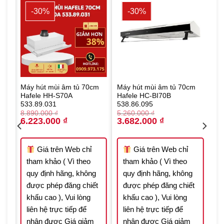
-30%
-30%
Máy hút mùi âm tủ 70cm
Máy hút mùi âm tủ 70cm
Hafele HH-S70A
Hafele HC-BI70B
533.89.031
538.86.095
8.890.000
₫
5.260.000
₫
Original
Current
Original
Current
6.223.000
₫
3.682.000
₫
price
price
price
price
was:
is:
was:
is:
000 ₫.
8.890.000 ₫.
6.223.000 ₫.
5.260.000 ₫.
3.682.000 ₫.
Giá trên Web chỉ
Giá trên Web chỉ
tham khảo ( Vì theo
tham khảo ( Vì theo
quy định hãng, không
quy định hãng, không
t
được phép đăng chiết
được phép đăng chiết
khấu cao ), Vui lòng
khấu cao ), Vui lòng
liên hệ trực tiếp để
liên hệ trực tiếp để
nhận được Giá giảm
nhận được Giá giảm