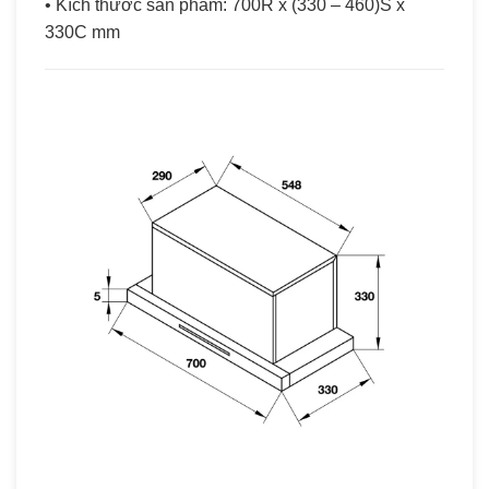
• Kích thước sản phẩm: 700R x (330 – 460)S x
330C mm