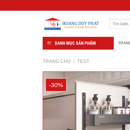
Chuyển
đến
Tìm
kiếm:
nội
dung
DANH MỤC SẢN PHẨM
TRAN
TRANG CHỦ
/
TEST
-30%