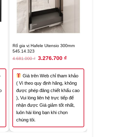
Rổ gia vị Hafele Utensio 300mm
545.14.323
nt
Original
Current
3.276.700
₫
4.681.000
₫
price
price
was:
is:
.000 ₫.
4.681.000 ₫.
3.276.700 ₫.
o
Giá trên Web chỉ tham khảo
( Vì theo quy định hãng, không
o
được phép đăng chiết khấu cao
), Vui lòng liên hệ trực tiếp để
nhận được Giá giảm tốt nhất,
luôn hài lòng bạn khi chọn
chúng tôi.