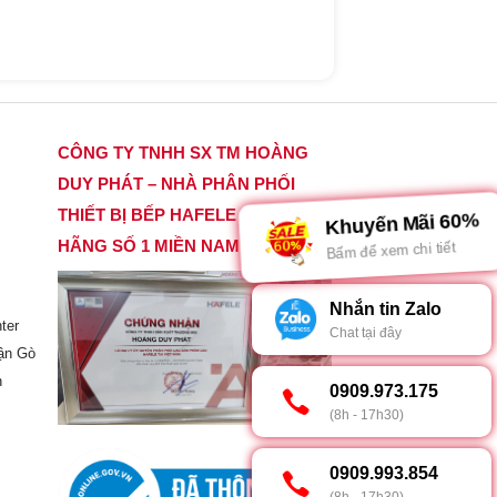
CÔNG TY TNHH SX TM HOÀNG
DUY PHÁT – NHÀ PHÂN PHỐI
THIẾT BỊ BẾP HAFELE CHÍNH
Khuyến Mãi 60%
HÃNG SỐ 1 MIỀN NAM
Bấm để xem chi tiết
Nhắn tin Zalo
ter
Chat tại đây
ận Gò
h
0909.973.175
(8h - 17h30)
0909.993.854