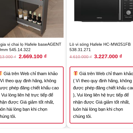
gia vị chai lọ Hafele baseAGENT
Lò vi sóng Hafele HC-MW251FB
0mm 545.14.322
538.31.271
Original
Current
Original
Curre
2.669.100
₫
3.227.000
₫
813.000
₫
4.610.000
₫
price
price
price
price
was:
is:
was:
is:
.
3.813.000 ₫.
2.669.100 ₫.
4.610.000 ₫.
3.227
Giá trên Web chỉ tham khảo
Giá trên Web chỉ tham khả
 Vì theo quy định hãng, không
( Vì theo quy định hãng, không
ược phép đăng chiết khấu cao
được phép đăng chiết khấu ca
, Vui lòng liên hệ trực tiếp để
), Vui lòng liên hệ trực tiếp để
hận được Giá giảm tốt nhất,
nhận được Giá giảm tốt nhất,
uôn hài lòng bạn khi chọn
luôn hài lòng bạn khi chọn
húng tôi.
chúng tôi.