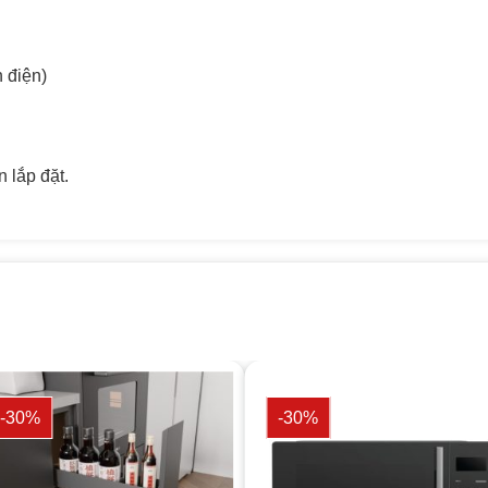
 điện)
n lắp đặt.
-30%
-30%