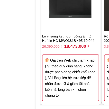
o thớt Hafele Utensio
Lò vi sóng kết hợp nướng âm tủ
Rổ 
14.302
Hafele HC-MWO381B 495.10.044
20
Original
Current
Original
Current
3.933.300
₫
18.473.000
₫
26.390.000
₫
3.
price
price
price
price
was:
is:
was:
is:
5.619.000 ₫.
3.933.300 ₫.
26.390.000 ₫.
18.473.000 ₫
n Web chỉ tham khảo
Giá trên Web chỉ tham khảo
quy định hãng, không
( Vì theo quy định hãng, không
(
 đăng chiết khấu cao
được phép đăng chiết khấu cao
đ
 liên hệ trực tiếp để
), Vui lòng liên hệ trực tiếp để
)
Giá giảm tốt nhất,
nhận được Giá giảm tốt nhất,
n
òng bạn khi chọn
luôn hài lòng bạn khi chọn
l
chúng tôi.
c