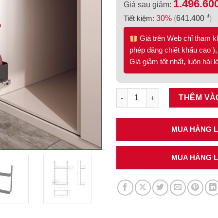
1.496.60
Giá sau giảm:
₫
Tiết kiệm:
30%
(
641.400
)
Giá trên Web chỉ tham k
phép đăng chiết khấu cao ), 
Giá giảm tốt nhất, luôn hài 
Rổ gắn cánh Hafele Utensio 4
THÊM VÀ
MUA HÀNG LI
MUA HÀNG LI