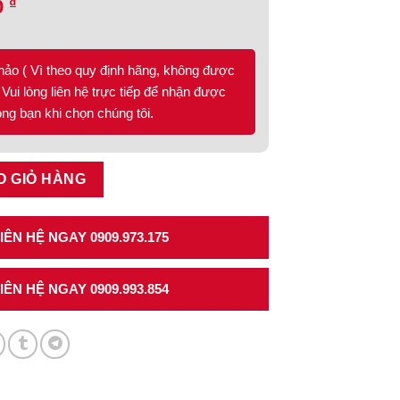
₫
0
hảo ( Vì theo quy định hãng, không được
Vui lòng liên hệ trực tiếp để nhận được
lòng bạn khi chọn chúng tôi.
00mm 545.14.300 số lượng
O GIỎ HÀNG
ÊN HỆ NGAY 0909.973.175
ÊN HỆ NGAY 0909.993.854