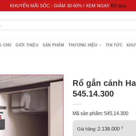
KHUYẾN MÃI SỐC - GIẢM 30-60% ! XEM NGAY
Bỏ qua
G CHỦ
GIỚI THIỆU
SẢN PHẨM
THƯƠNG HIỆU
TIN TỨC
KHU
Rổ gắn cánh Ha
545.14.300
Mã sản phẩm: 545.14.300
₫
2.138.000
Giá hãng: