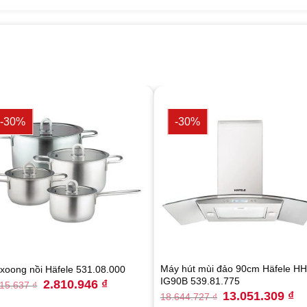
-30%
-30%
Máy hút mùi đảo 90cm Häfele HH
xoong nồi Häfele 531.08.000
IG90B 539.81.775
Original
Current
2.810.946
₫
015.637
₫
price
price
Original
Cu
13.051.309
₫
18.644.727
₫
was:
is:
price
pri