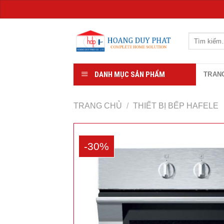
Chuyển
đến
Tìm
kiếm:
nội
dung
DANH MỤC SẢN PHẨM
TRAN
TRANG CHỦ
/
THIẾT BỊ BẾP HAFELE
-30%