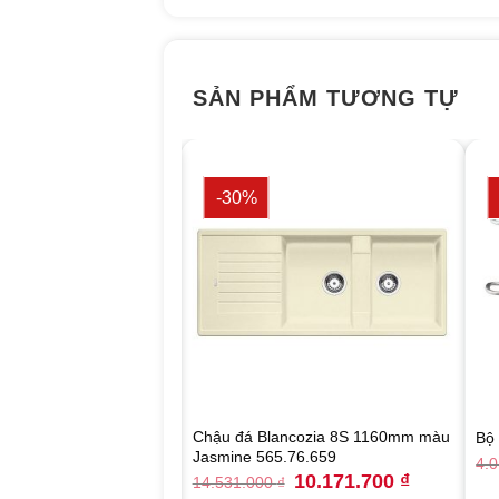
SẢN PHẨM TƯƠNG TỰ
-30%
 âm tủ 60cm Hafele HH-
Chậu đá Blancozia 8S 1160mm màu
Bộ 
81.073
Jasmine 565.76.659
4.
Original
Current
Original
Current
7.693.000
₫
10.171.700
₫
₫
14.531.000
₫
price
price
price
price