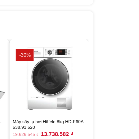
-30%
-
Máy sấy tụ hơi Häfele 8kg HD-F60A
538.91.520
rrent
Original
Current
13.738.582
₫
19.626.545
₫
ce
price
price