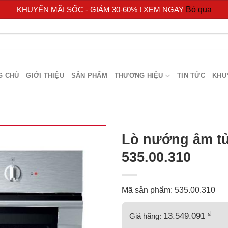
KHUYẾN MÃI SỐC - GIẢM 30-60% ! XEM NGAY
Bỏ qua
G CHỦ
GIỚI THIỆU
SẢN PHẨM
THƯƠNG HIỆU
TIN TỨC
KHU
Lò nướng âm t
535.00.310
Mã sản phẩm: 535.00.310
₫
13.549.091
Giá hãng: