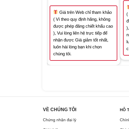
was:
is:
was:
is:
10.990.000 ₫.
7.693.000 ₫.
14.531.000 ₫.
10.171.700 ₫
n Web chỉ tham khảo
Giá trên Web chỉ tham khảo
(
quy định hãng, không
( Vì theo quy định hãng, không
đ
 đăng chiết khấu cao
được phép đăng chiết khấu cao
)
 liên hệ trực tiếp để
), Vui lòng liên hệ trực tiếp để
n
Giá giảm tốt nhất,
nhận được Giá giảm tốt nhất,
l
òng bạn khi chọn
luôn hài lòng bạn khi chọn
c
chúng tôi.
VỀ CHÚNG TÔI
HỖ 
Chứng nhận đại lý
Chín