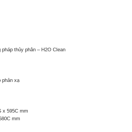
g pháp thủy phân – H2O Clean
p phản xạ
5S x 595C mm
x 580C mm