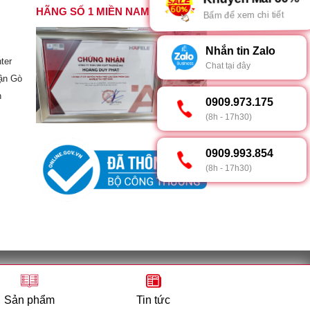
HÃNG SỐ 1 MIỀN NAM
Bấm để xem chi tiết
Nhắn tin Zalo
ter
Chat tại đây
ận Gò
h
0909.973.175
(8h - 17h30)
0909.993.854
(8h - 17h30)
h – sở kế hoạch và đầu tư Tp. Hồ Chí Minh
p, Thành phố Hồ Chí Minh
Sản phẩm
Tin tức