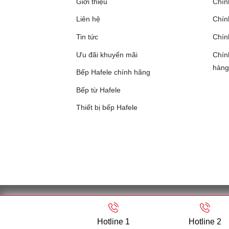
Giới thiệu
Chín
Liên hệ
Chính
Tin tức
Chín
Ưu đãi khuyến mãi
Chín
hàng
Bếp Hafele chính hãng
Bếp từ Hafele
Thiết bị bếp Hafele
CÔNG TY TNHH SẢN XUẤT THƯƠNG MẠI HOÀNG D
cấp ngày 26/01/2007) - 
Hotline 1
Hotline 2