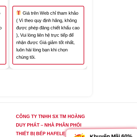
was:
is:
.051.309 ₫.
19.626.545 ₫.
13.738.582 ₫.
o
Giá trên Web chỉ tham khảo
( Vì theo quy định hãng, không
o
được phép đăng chiết khấu cao
), Vui lòng liên hệ trực tiếp để
nhận được Giá giảm tốt nhất,
luôn hài lòng bạn khi chọn
chúng tôi.
CÔNG TY TNHH SX TM HOÀNG
DUY PHÁT – NHÀ PHÂN PHỐI
THIẾT BỊ BẾP HAFELE CHÍNH
Khuyến Mãi 60%