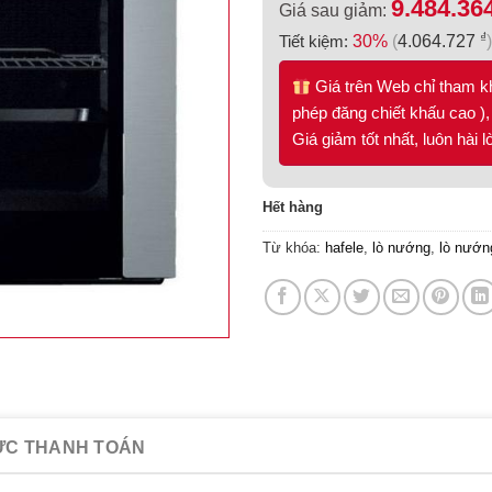
9.484.36
Giá sau giảm:
₫
Tiết kiệm:
30%
(
4.064.727
)
Giá trên Web chỉ tham k
phép đăng chiết khấu cao ), 
Giá giảm tốt nhất, luôn hài 
Hết hàng
Từ khóa:
hafele
,
lò nướng
,
lò nướn
ỨC THANH TOÁN