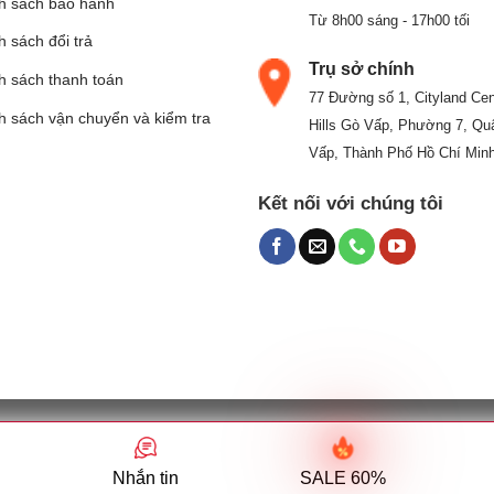
h sách bảo hành
Từ 8h00 sáng - 17h00 tối
 sách đổi trả
Trụ sở chính
h sách thanh toán
77 Đường số 1, Cityland Cen
h sách vận chuyển và kiểm tra
Hills Gò Vấp, Phường 7, Qu
Vấp, Thành Phố Hồ Chí Min
Kết nối với chúng tôi
UY PHÁT - Mã số thuế: 0304828620 (do Phòng đăng ký kinh doan
Địa chỉ: 77 Đường số 1, Khu dân cư CityLand, Phường 7, Quận Gò Vấ
Nhắn tin
SALE 60%