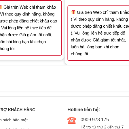
4.015.637 ₫.
2.810.946 ₫.
was:
is:
.
18.644.727 ₫.
13
Giá trên Web chỉ tham khảo
Giá trên Web chỉ tham khả
 Vì theo quy định hãng, không
( Vì theo quy định hãng, không
ược phép đăng chiết khấu cao
được phép đăng chiết khấu ca
, Vui lòng liên hệ trực tiếp để
), Vui lòng liên hệ trực tiếp để
hận được Giá giảm tốt nhất,
nhận được Giá giảm tốt nhất,
uôn hài lòng bạn khi chọn
luôn hài lòng bạn khi chọn
húng tôi.
chúng tôi.
Hotline liên hệ:
TRỢ KHÁCH HÀNG
0909.973.175
h sách bảo mật
Hỗ trợ từ thứ 2 đến thứ 7