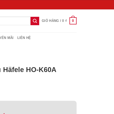
0
GIỎ HÀNG /
0
₫
YẾN MÃI
LIÊN HỆ
ủ Häfele HO-K60A