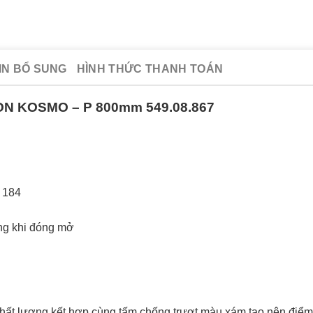
IN BỔ SUNG
HÌNH THỨC THANH TOÁN
SON KOSMO – P 800mm 549.08.867
 184
ụng khi đóng mở
chất lượng kết hợp cùng tấm chống trượt màu xám tạo nên điểm