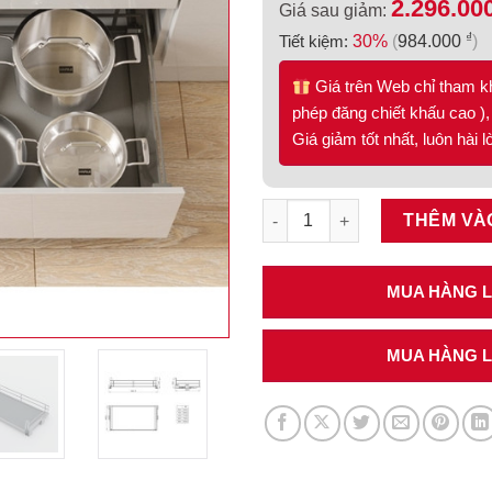
2.296.00
Giá sau giảm:
₫
Tiết kiệm:
30%
(
984.000
)
Giá trên Web chỉ tham k
phép đăng chiết khấu cao ), 
Giá giảm tốt nhất, luôn hài 
Giá xoong nồi Hafele 800mm 5
THÊM VÀ
MUA HÀNG LI
MUA HÀNG LI