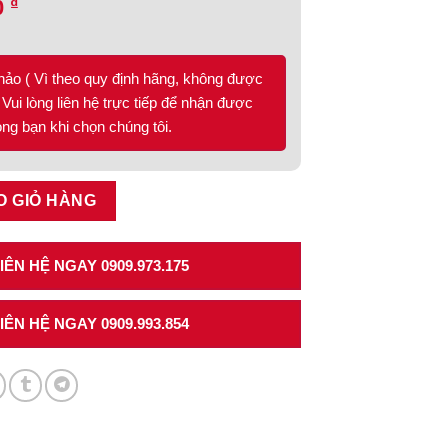
₫
0
hảo ( Vì theo quy định hãng, không được
Vui lòng liên hệ trực tiếp để nhận được
lòng bạn khi chọn chúng tôi.
49.08.867 số lượng
O GIỎ HÀNG
ÊN HỆ NGAY 0909.973.175
ÊN HỆ NGAY 0909.993.854