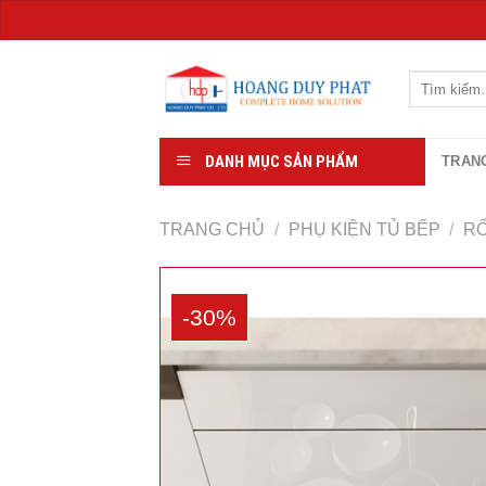
Chuyển
đến
Tìm
kiếm:
nội
dung
DANH MỤC SẢN PHẨM
TRAN
TRANG CHỦ
/
PHỤ KIỆN TỦ BẾP
/
RỔ
-30%