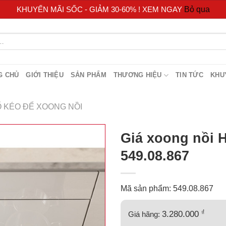
KHUYẾN MÃI SỐC - GIẢM 30-60% ! XEM NGAY
Bỏ qua
G CHỦ
GIỚI THIỆU
SẢN PHẨM
THƯƠNG HIỆU
TIN TỨC
KHU
 KÉO ĐỂ XOONG NỒI
Giá xoong nồi 
549.08.867
Mã sản phẩm: 549.08.867
₫
3.280.000
Giá hãng: