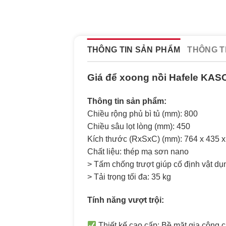
THÔNG TIN SẢN PHẨM
THÔNG T
Giá để xoong nồi Hafele KA
Thông tin sản phẩm:
Chiều rộng phủ bì tủ (mm): 800
Chiều sâu lọt lòng (mm): 450
Kích thước (RxSxC) (mm): 764 x 435 x
Chất liệu: thép mạ sơn nano
> Tấm chống trượt giúp cố định vật d
> Tải trọng tối đa: 35 kg
Tính năng vượt trội:
Thiết kế cao cấp: Bề mặt gia công 