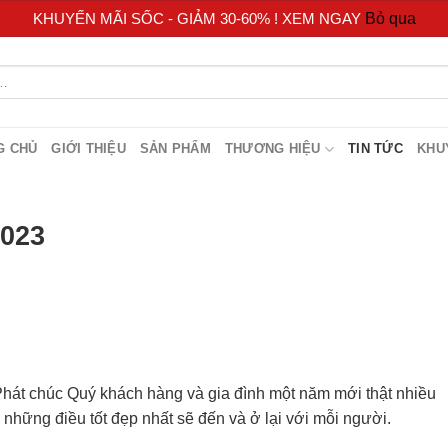
KHUYẾN MÃI SỐC - GIẢM 30-60% ! XEM NGAY
Bỏ qua
G CHỦ
GIỚI THIỆU
SẢN PHẨM
THƯƠNG HIỆU
TIN TỨC
KHU
023
át chúc Quý khách hàng và gia đình một năm mới thật nhiều
những điều tốt đẹp nhất sẽ đến và ở lại với mỗi người.