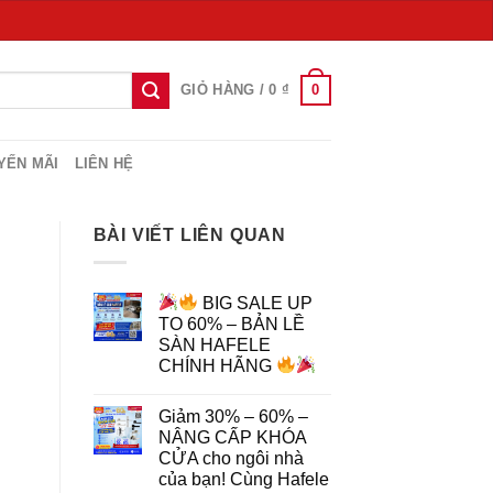
0
GIỎ HÀNG /
0
₫
YẾN MÃI
LIÊN HỆ
BÀI VIẾT LIÊN QUAN
BIG SALE UP
TO 60% – BẢN LỀ
SÀN HAFELE
CHÍNH HÃNG
Giảm 30% – 60% –
NÂNG CẤP KHÓA
CỬA cho ngôi nhà
của bạn! Cùng Hafele