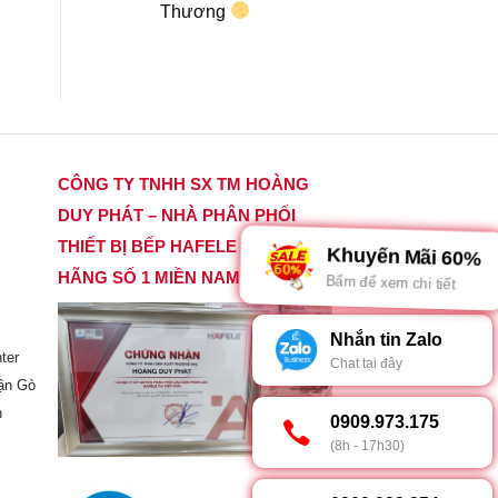
Thương
CÔNG TY TNHH SX TM HOÀNG
DUY PHÁT – NHÀ PHÂN PHỐI
THIẾT BỊ BẾP HAFELE CHÍNH
Khuyến Mãi 60%
HÃNG SỐ 1 MIỀN NAM
Bấm để xem chi tiết
Nhắn tin Zalo
ter
Chat tại đây
ận Gò
h
0909.973.175
(8h - 17h30)