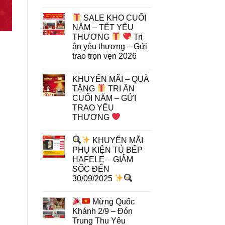
SALE KHO CUỐI
NĂM – TẾT YÊU
THƯƠNG
Tri
ân yêu thương – Gửi
trao trọn vẹn 2026
KHUYẾN MÃI – QUÀ
TẶNG
TRI ÂN
CUỐI NĂM – GỬI
TRAO YÊU
THƯƠNG
KHUYẾN MÃI
PHỤ KIỆN TỦ BẾP
HAFELE – GIẢM
SỐC ĐẾN
30/09/2025
Mừng Quốc
Khánh 2/9 – Đón
Trung Thu Yêu