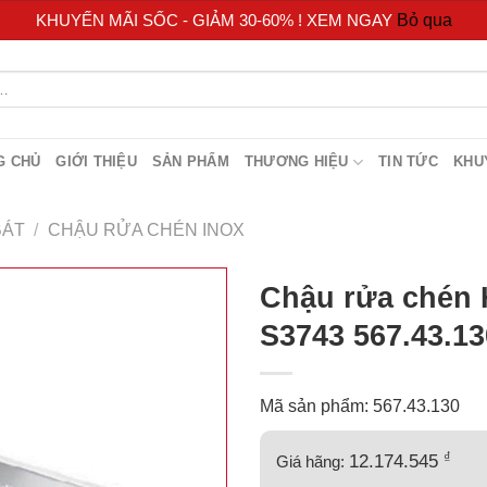
KHUYẾN MÃI SỐC - GIẢM 30-60% ! XEM NGAY
Bỏ qua
G CHỦ
GIỚI THIỆU
SẢN PHẨM
THƯƠNG HIỆU
TIN TỨC
KHU
BÁT
/
CHẬU RỬA CHÉN INOX
Chậu rửa chén 
S3743 567.43.13
Mã sản phẩm: 567.43.130
₫
12.174.545
Giá hãng: