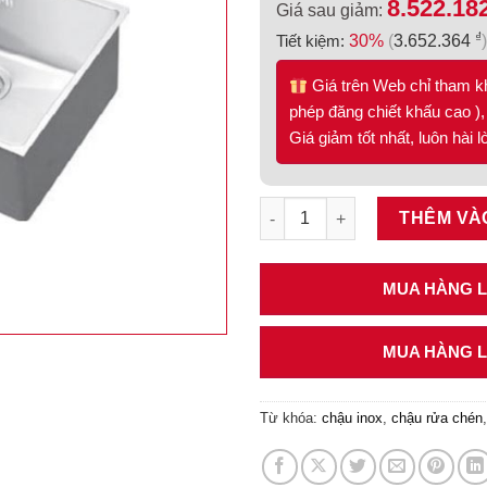
8.522.18
Giá sau giảm:
₫
Tiết kiệm:
30%
(
3.652.364
)
Giá trên Web chỉ tham k
phép đăng chiết khấu cao ), 
Giá giảm tốt nhất, luôn hài 
Chậu rửa chén Hafele 370mm H
THÊM VÀ
MUA HÀNG LI
MUA HÀNG LI
Từ khóa:
chậu inox
,
chậu rửa chén