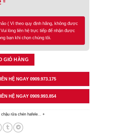
₫
2
hảo ( Vì theo quy định hãng, không được
Vui lòng liên hệ trực tiếp để nhận được
lòng bạn khi chọn chúng tôi.
S-S3743 567.43.130 số lượng
O GIỎ HÀNG
ÊN HỆ NGAY 0909.973.175
ÊN HỆ NGAY 0909.993.854
,
chậu rửa chén hafele
...
+