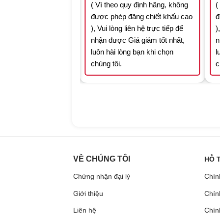
quy định hãng, không
( Vì theo quy định hãng, không
(
 đăng chiết khấu cao
được phép đăng chiết khấu cao
đ
 liên hệ trực tiếp để
), Vui lòng liên hệ trực tiếp để
)
Giá giảm tốt nhất,
nhận được Giá giảm tốt nhất,
n
òng bạn khi chọn
luôn hài lòng bạn khi chọn
l
chúng tôi.
c
VỀ CHÚNG TÔI
HỖ 
Chứng nhận đại lý
Chín
Giới thiệu
Chín
Liên hệ
Chính