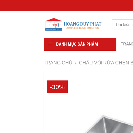
Chuyển
đến
Tìm
kiếm:
nội
dung
DANH MỤC SẢN PHẨM
TRAN
TRANG CHỦ
/
CHẬU VÒI RỬA CHÉN 
-30%