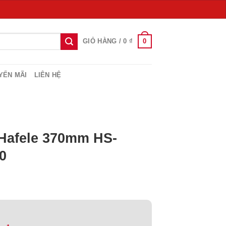
0
GIỎ HÀNG /
0
₫
YẾN MÃI
LIÊN HỆ
Hafele 370mm HS-
0