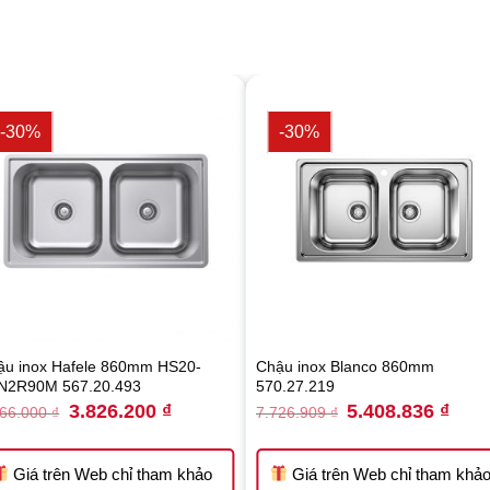
-30%
-30%
ậu inox Hafele 860mm HS20-
Chậu inox Blanco 860mm
N2R90M 567.20.493
570.27.219
Original
Current
Original
Curre
3.826.200
₫
5.408.836
₫
466.000
₫
7.726.909
₫
price
price
price
price
was:
is:
was:
is:
.
5.466.000 ₫.
3.826.200 ₫.
7.726.909 ₫.
5.408
Giá trên Web chỉ tham khảo
Giá trên Web chỉ tham khả