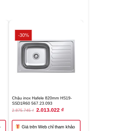
-30%
Chậu inox Hafele 820mm HS19-
SSD1R60 567.23.093
nt
Original
Current
2.013.022
₫
2.875.745
₫
price
price
was:
is:
.836 ₫.
2.875.745 ₫.
2.013.022 ₫.
o
Giá trên Web chỉ tham khảo