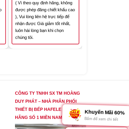
( Vì theo quy định hãng, không
o
được phép đăng chiết khấu cao
), Vui lòng liên hệ trực tiếp để
nhận được Giá giảm tốt nhất,
luôn hài lòng bạn khi chọn
chúng tôi.
CÔNG TY TNHH SX TM HOÀNG
DUY PHÁT – NHÀ PHÂN PHỐI
THIẾT BỊ BẾP HAFELE CHÍNH
Khuyến Mãi 60%
HÃNG SỐ 1 MIỀN NAM
Bấm để xem chi tiết