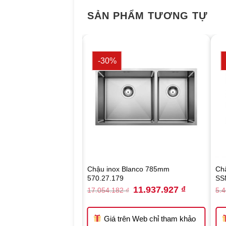
SẢN PHẨM TƯƠNG TỰ
-30%
lanco 785mm
Chậu inox Blanco 785mm
Ch
570.27.179
SS
Original
Current
Original
Current
12.398.400
₫
11.937.927
₫
₫
17.054.182
₫
5.
price
price
price
price
was:
is:
was:
is:
17.712.000 ₫.
12.398.400 ₫.
17.054.182 ₫.
11.937.927 ₫
n Web chỉ tham khảo
Giá trên Web chỉ tham khảo