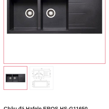
Chậu đá Hafele EROS HS-G11650