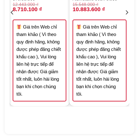
12.443.000
₫
15.548.000
₫
Original
Current
Original
Current
8.710.100
₫
10.883.600
₫
price
price
price
price
was:
is:
was:
is:
 ₫.
12.443.000 ₫.
8.710.100 ₫.
15.548.000 ₫.
10.883.600 ₫.
Giá trên Web chỉ
Giá trên Web chỉ
tham khảo ( Vì theo
tham khảo ( Vì theo
quy định hãng, không
quy định hãng, không
t
được phép đăng chiết
được phép đăng chiết
khấu cao ), Vui lòng
khấu cao ), Vui lòng
liên hệ trực tiếp để
liên hệ trực tiếp để
nhận được Giá giảm
nhận được Giá giảm
tốt nhất, luôn hài lòng
tốt nhất, luôn hài lòng
bạn khi chọn chúng
bạn khi chọn chúng
tôi.
tôi.