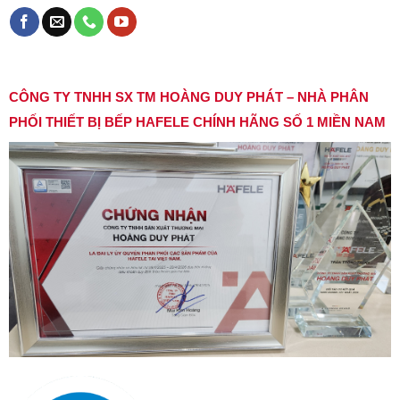
CÔNG TY TNHH SX TM HOÀNG DUY PHÁT – NHÀ PHÂN
PHỐI THIẾT BỊ BẾP HAFELE CHÍNH HÃNG SỐ 1 MIỀN NAM