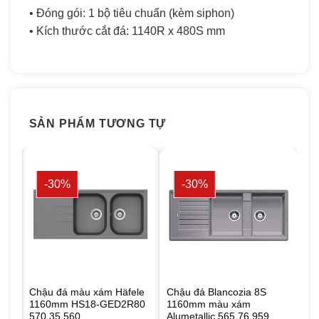
• Đóng gói: 1 bộ tiêu chuẩn (kèm siphon)
• Kích thước cắt đá: 1140R x 480S mm
SẢN PHẨM TƯƠNG TỰ
-30%
-30%
le
Chậu đá màu xám Häfele
Chậu đá Blancozia 8S
60
1160mm HS18-GED2R80
1160mm màu xám
570.35.560
Alumetallic 565.76.959