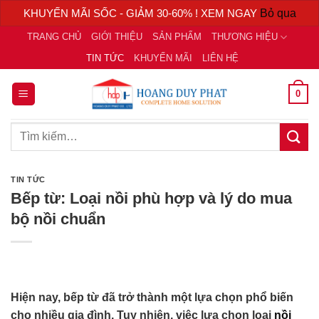
KHUYẾN MÃI SỐC - GIẢM 30-60% ! XEM NGAY
Bỏ qua
Chuyển
TRANG CHỦ
GIỚI THIỆU
SẢN PHẨM
THƯƠNG HIỆU
đến
TIN TỨC
KHUYẾN MÃI
LIÊN HỆ
nội
dung
0
Tìm
kiếm:
TIN TỨC
Bếp từ: Loại nồi phù hợp và lý do mua
bộ nồi chuẩn
Hiện nay, bếp từ đã trở thành một lựa chọn phổ biến
cho nhiều gia đình. Tuy nhiên, việc lựa chọn loại
nồi