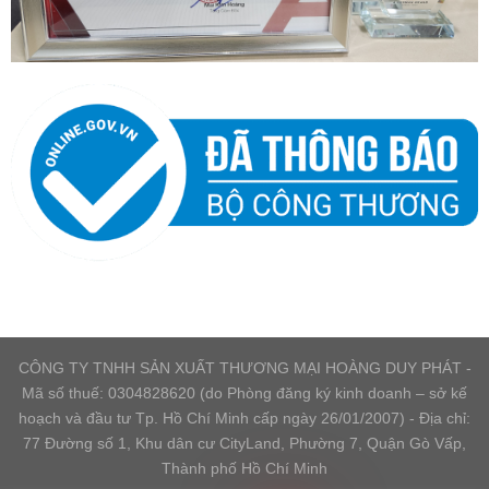
CÔNG TY TNHH SẢN XUẤT THƯƠNG MẠI HOÀNG DUY PHÁT -
Mã số thuế: 0304828620 (do Phòng đăng ký kinh doanh – sở kế
hoạch và đầu tư Tp. Hồ Chí Minh cấp ngày 26/01/2007) - Địa chỉ:
77 Đường số 1, Khu dân cư CityLand, Phường 7, Quận Gò Vấp,
Thành phố Hồ Chí Minh