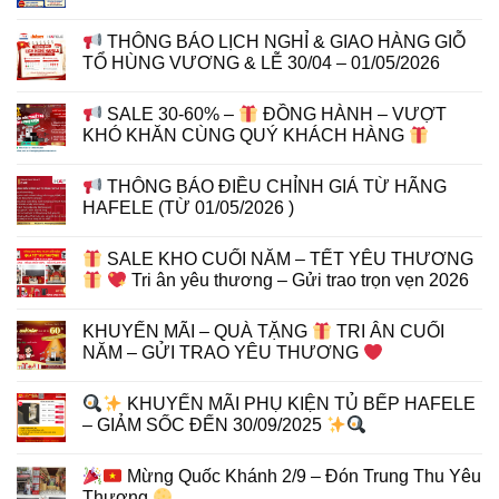
THÔNG BÁO LỊCH NGHỈ & GIAO HÀNG GIỖ
TỔ HÙNG VƯƠNG & LỄ 30/04 – 01/05/2026
SALE 30-60% –
ĐỒNG HÀNH – VƯỢT
KHÓ KHĂN CÙNG QUÝ KHÁCH HÀNG
THÔNG BÁO ĐIỀU CHỈNH GIÁ TỪ HÃNG
HAFELE (TỪ 01/05/2026 )
SALE KHO CUỐI NĂM – TẾT YÊU THƯƠNG
Tri ân yêu thương – Gửi trao trọn vẹn 2026
KHUYẾN MÃI – QUÀ TẶNG
TRI ÂN CUỐI
NĂM – GỬI TRAO YÊU THƯƠNG
KHUYẾN MÃI PHỤ KIỆN TỦ BẾP HAFELE
– GIẢM SỐC ĐẾN 30/09/2025
Mừng Quốc Khánh 2/9 – Đón Trung Thu Yêu
Thương