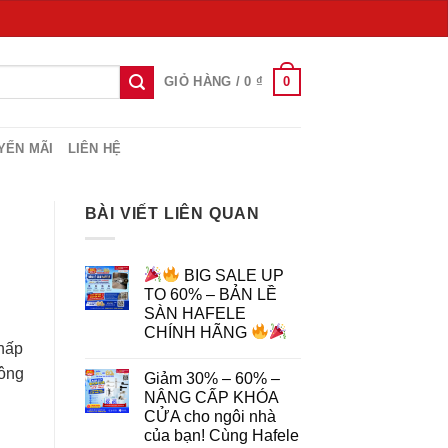
0
GIỎ HÀNG /
0
₫
YẾN MÃI
LIÊN HỆ
BÀI VIẾT LIÊN QUAN
BIG SALE UP
TO 60% – BẢN LỀ
SÀN HAFELE
CHÍNH HÃNG
 hấp
hông
Giảm 30% – 60% –
NÂNG CẤP KHÓA
CỬA cho ngôi nhà
của bạn! Cùng Hafele