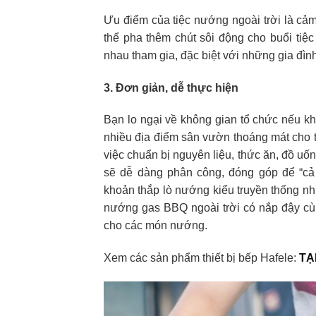
Ưu điểm của tiệc nướng ngoài trời là cảm
thể pha thêm chút sôi động cho buổi tiệ
nhau tham gia, đặc biệt với những gia đình
3. Đơn giản, dễ thực hiện
Bạn lo ngại về không gian tổ chức nếu kh
nhiều địa điểm sân vườn thoáng mát cho t
việc chuẩn bị nguyên liệu, thức ăn, đồ uống
sẽ dễ dàng phân công, đóng góp để “cả
khoản thắp lò nướng kiểu truyền thống nhi
nướng gas BBQ ngoài trời có nắp đậy cù
cho các món nướng.
Xem các sản phẩm thiết bị bếp Hafele:
TẠ