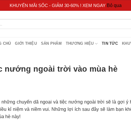
KHUYẾN MÃI SỐC - GIẢM 30-60% ! XEM NGAY
Bỏ qua
G CHỦ
GIỚI THIỆU
SẢN PHẨM
THƯƠNG HIỆU
TIN TỨC
KHU
ệc nướng ngoài trời vào mùa hè
 những chuyến dã ngoại và tiệc nướng ngoài trời sẽ là gợi ý
iều kỉ niệm và niềm vui. Những lợi ích sau đây sẽ làm bạn k
ùa hè này!