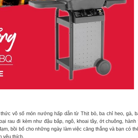
g thức vô số món nướng hấp dẫn từ Thịt bò, ba chỉ heo, gà, 
oại rau đi kèm như đậu bắp, ngô, khoai tây, ớt chuông, hành 
ạm, bồi bổ cho những ngày làm việc căng thẳng và bạn có th
 yêu thích.