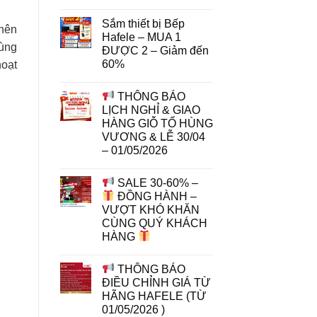
Sắm thiết bị Bếp
 nên
Hafele – MUA 1
cùng
ĐƯỢC 2 – Giảm đến
60%
hoạt
THÔNG BÁO
LỊCH NGHỈ & GIAO
HÀNG GIỖ TỔ HÙNG
VƯƠNG & LỄ 30/04
– 01/05/2026
SALE 30-60% –
ĐỒNG HÀNH –
VƯỢT KHÓ KHĂN
CÙNG QUÝ KHÁCH
HÀNG
THÔNG BÁO
ĐIỀU CHỈNH GIÁ TỪ
HÃNG HAFELE (TỪ
01/05/2026 )