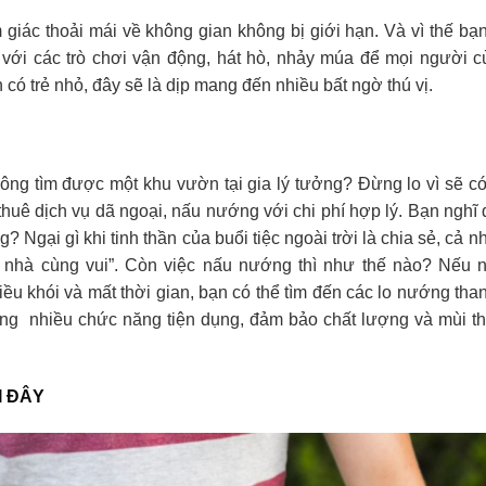
 giác thoải mái về không gian không bị giới hạn. Và vì thế bạ
c với các trò chơi vận động, hát hò, nhảy múa để mọi người 
 có trẻ nhỏ, đây sẽ là dịp mang đến nhiều bất ngờ thú vị.
ông tìm được một khu vườn tại gia lý tưởng? Đừng lo vì sẽ có
huê dịch vụ dã ngoại, nấu nướng với chi phí hợp lý. Bạn nghĩ
? Ngại gì khi tinh thần của buổi tiệc ngoài trời là chia sẻ, cả 
 nhà cùng vui”. Còn việc nấu nướng thì như thế nào? Nếu n
ều khói và mất thời gian, bạn có thể tìm đến các lo nướng than
ng nhiều chức năng tiện dụng, đảm bảo chất lượng và mùi t
I ĐÂY