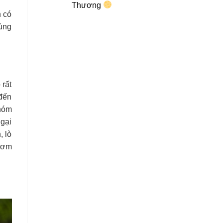
Thương
n có
cùng
 rất
 đến
nhóm
gại
, lò
hơm