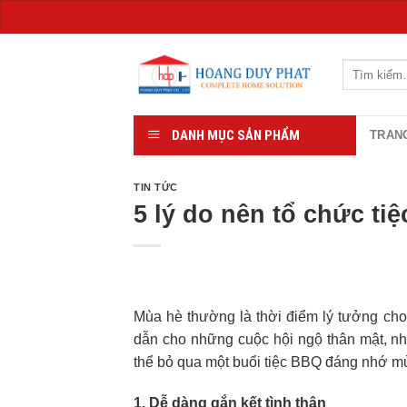
Chuyển
đến
Tìm
kiếm:
nội
dung
DANH MỤC SẢN PHẨM
TRAN
TIN TỨC
5 lý do nên tổ chức ti
Mùa hè thường là thời điểm lý tưởng cho
dẫn cho những cuộc hội ngộ thân mật, nh
thể bỏ qua một buổi tiệc BBQ đáng nhớ m
1. Dễ dàng gắn kết tình thân