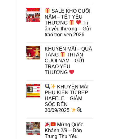
SALE KHO CUỐI
NĂM – TẾT YÊU
THƯƠNG
Tri
ân yêu thương – Gửi
trao trọn vẹn 2026
KHUYẾN MÃI – QUÀ
TẶNG
TRI ÂN
CUỐI NĂM – GỬI
TRAO YÊU
THƯƠNG
KHUYẾN MÃI
PHỤ KIỆN TỦ BẾP
HAFELE – GIẢM
SỐC ĐẾN
30/09/2025
Mừng Quốc
Khánh 2/9 – Đón
Trung Thu Yêu