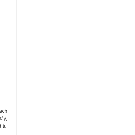
bạch
tây,
ể tự