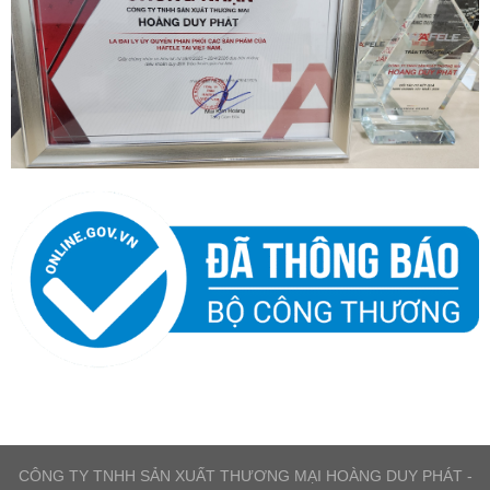
CÔNG TY TNHH SẢN XUẤT THƯƠNG MẠI HOÀNG DUY PHÁT -