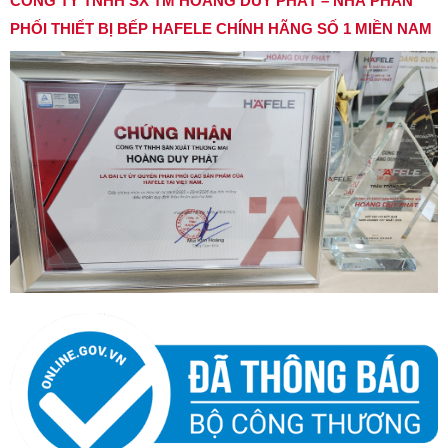
CÔNG TY TNHH SX TM HOÀNG DUY PHÁT – NHÀ PHÂN
PHỐI THIẾT BỊ BẾP HAFELE CHÍNH HÃNG SỐ 1 MIỀN NAM