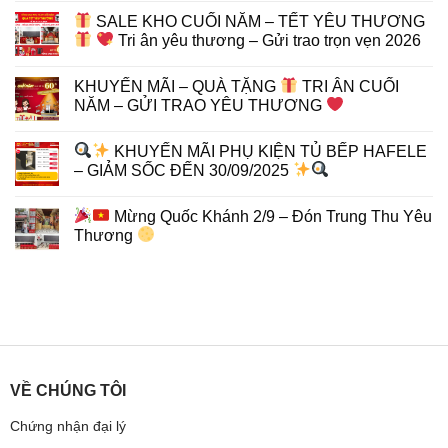
SALE KHO CUỐI NĂM – TẾT YÊU THƯƠNG
Tri ân yêu thương – Gửi trao trọn vẹn 2026
KHUYẾN MÃI – QUÀ TẶNG
TRI ÂN CUỐI
NĂM – GỬI TRAO YÊU THƯƠNG
KHUYẾN MÃI PHỤ KIỆN TỦ BẾP HAFELE
– GIẢM SỐC ĐẾN 30/09/2025
Mừng Quốc Khánh 2/9 – Đón Trung Thu Yêu
Thương
VỀ CHÚNG TÔI
Chứng nhận đại lý