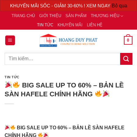
KHUYẾN MÃI SỐC - GIẢM 30-60% ! XEM NGAY
Bỏ qua
Chuyển
TRANG CHỦ
GIỚI THIỆU
SẢN PHẨM
THƯƠNG HIỆU
đến
TIN TỨC
KHUYẾN MÃI
LIÊN HỆ
nội
dung
0
Tìm
kiếm:
TIN TỨC
BIG SALE UP TO 60% – BẢN LỀ
SÀN HAFELE CHÍNH HÃNG
BIG SALE UP TO 60% – BẢN LỀ SÀN HAFELE
CHÍNH HÃNG