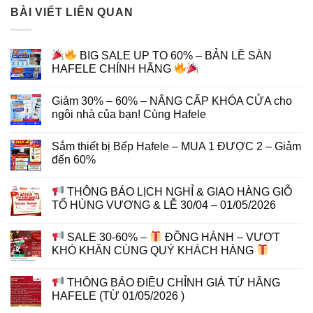
BÀI VIẾT LIÊN QUAN
BIG SALE UP TO 60% – BẢN LỀ SÀN
HAFELE CHÍNH HÃNG
Giảm 30% – 60% – NÂNG CẤP KHÓA CỬA cho
ngôi nhà của bạn! Cùng Hafele
Sắm thiết bị Bếp Hafele – MUA 1 ĐƯỢC 2 – Giảm
đến 60%
THÔNG BÁO LỊCH NGHỈ & GIAO HÀNG GIỖ
TỔ HÙNG VƯƠNG & LỄ 30/04 – 01/05/2026
SALE 30-60% –
ĐỒNG HÀNH – VƯỢT
KHÓ KHĂN CÙNG QUÝ KHÁCH HÀNG
THÔNG BÁO ĐIỀU CHỈNH GIÁ TỪ HÃNG
HAFELE (TỪ 01/05/2026 )