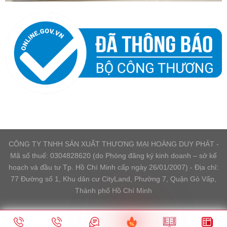
CÔNG TY TNHH SẢN XUẤT THƯƠNG MẠI HOÀNG DUY PHÁT -
Mã số thuế: 0304828620 (do Phòng đăng ký kinh doanh – sở kế
hoạch và đầu tư Tp. Hồ Chí Minh cấp ngày 26/01/2007) - Địa chỉ:
77 Đường số 1, Khu dân cư CityLand, Phường 7, Quận Gò Vấp,
Thành phố Hồ Chí Minh