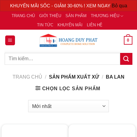
KHUYẾN MÃI SỐC - GIẢM 30-60% ! XEM NGAY
Bỏ qua
Chuyển
TRANG CHỦ
GIỚI THIỆU
SẢN PHẨM
THƯƠNG HIỆU
đến
TIN TỨC
KHUYẾN MÃI
LIÊN HỆ
nội
dung
0
Tìm
kiếm:
TRANG CHỦ
/
SẢN PHẨM XUẤT XỨ
/
BA LAN
CHỌN LỌC SẢN PHẨM