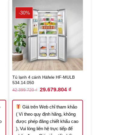
-30%
Tủ lạnh 4 cánh Häfele HF-MULB
534.14.050
rrent
Original
Current
29.679.804
₫
42.399.720
₫
ce
price
price
was:
is:
.376.848 ₫.
42.399.720 ₫.
29.679.804 ₫.
o
Giá trên Web chỉ tham khảo
( Vì theo quy định hãng, không
o
được phép đăng chiết khấu cao
), Vui lòng liên hệ trực tiếp để