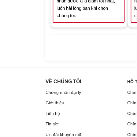
Giá giảm tốt nhất,
nhận được Giá giảm tốt nhất,
n
òng bạn khi chọn
luôn hài lòng bạn khi chọn
l
chúng tôi.
c
VỀ CHÚNG TÔI
HỖ 
Chứng nhận đại lý
Chín
Giới thiệu
Chín
Liên hệ
Chính
Tin tức
Chín
Ưu đãi khuyến mãi
Chín