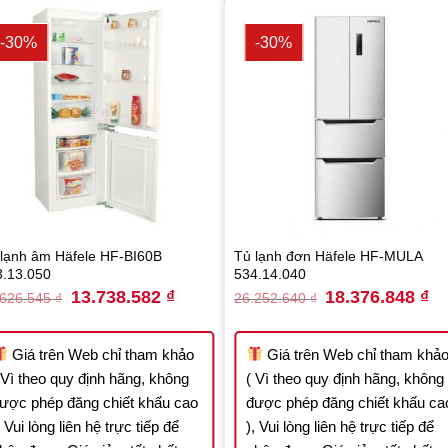
-30%
-30%
 lạnh âm Häfele HF-BI60B
Tủ lạnh đơn Häfele HF-MULA
3.13.050
534.14.040
Original
Current
Original
Cu
13.738.582
₫
18.376.848
₫
.626.545
₫
26.252.640
₫
price
price
price
pri
was:
is:
was:
is:
19.626.545 ₫.
13.738.582 ₫.
26.252.640 ₫.
18
Giá trên Web chỉ tham khảo
Giá trên Web chỉ tham khả
 Vì theo quy định hãng, không
( Vì theo quy định hãng, không
ược phép đăng chiết khấu cao
được phép đăng chiết khấu ca
, Vui lòng liên hệ trực tiếp để
), Vui lòng liên hệ trực tiếp để