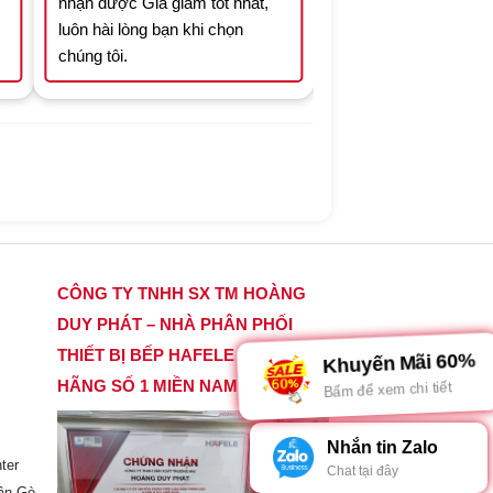
nhận được Giá giảm tốt nhất,
luôn hài lòng bạn khi chọn
chúng tôi.
CÔNG TY TNHH SX TM HOÀNG
DUY PHÁT – NHÀ PHÂN PHỐI
THIẾT BỊ BẾP HAFELE CHÍNH
Khuyến Mãi 60%
HÃNG SỐ 1 MIỀN NAM
Bấm để xem chi tiết
Nhắn tin Zalo
ter
Chat tại đây
ận Gò