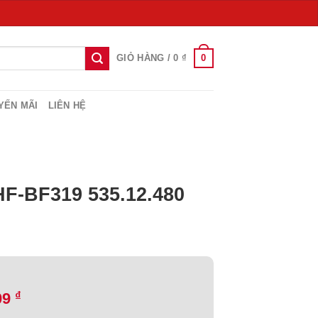
0
GIỎ HÀNG /
0
₫
YẾN MÃI
LIÊN HỆ
HF-BF319 535.12.480
₫
09