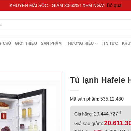
KHUYẾN MÃI SỐC - GIẢM 30-60% ! XEM NGAY
Bỏ qua
G CHỦ
GIỚI THIỆU
SẢN PHẨM
THƯƠNG HIỆU
TIN TỨC
KHU
Tủ lạnh Hafele 
Mã sản phẩm: 535.12.480
₫
29.444.727
Giá hãng:
20.611.3
Giá sau giảm:
₫