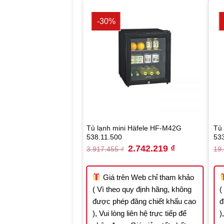
-30%
ngăn đá dưới Häfele
Tủ lạnh mini Häfele HF-M42G
Tủ
34.14.230
538.11.500
53
Original
Current
Original
Current
25.217.500
₫
2.742.219
₫
₫
3.917.455
₫
19
price
price
price
price
was:
is:
was:
is:
36.025.000 ₫.
25.217.500 ₫.
3.917.455 ₫.
2.742.219 ₫.
n Web chỉ tham khảo
Giá trên Web chỉ tham khảo
quy định hãng, không
( Vì theo quy định hãng, không
(
 đăng chiết khấu cao
được phép đăng chiết khấu cao
đ
 liên hệ trực tiếp để
), Vui lòng liên hệ trực tiếp để
)