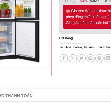
Tiết kiệm:
30%
(
8.833.418
)
Giá trên Web chỉ tham k
phép đăng chiết khấu cao ), 
Giá giảm tốt nhất, luôn hài 
Hết hàng
Từ khóa:
hafele
,
tủ lạnh
,
tủ lạnh haf
ỨC THANH TOÁN