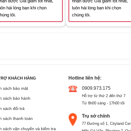
hận được Giá giảm tốt nhất,
nhận được Giá giảm tốt nhất,
uôn hài lòng bạn khi chọn
luôn hài lòng bạn khi chọn
húng tôi.
chúng tôi.
Hotline liên hệ:
TRỢ KHÁCH HÀNG
0909.973.175
h sách bảo mật
Hỗ trợ từ thứ 2 đến thứ 7
h sách bảo hành
Từ 8h00 sáng - 17h00 tối
 sách đổi trả
Trụ sở chính
h sách thanh toán
77 Đường số 1, Cityland Cen
h sách vận chuyển và kiểm tra
Hills Gò Vấp, Phường 7, Qu