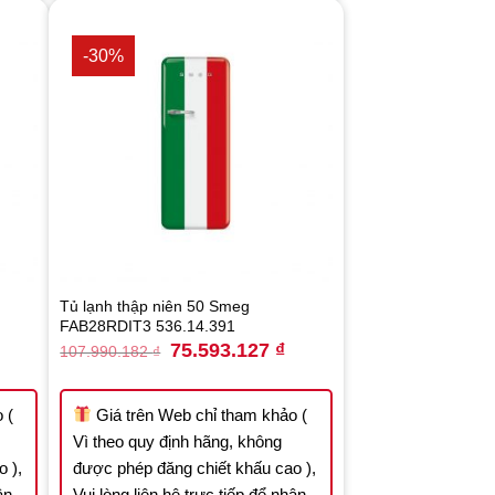
-30%
Tủ lạnh thập niên 50 Smeg
FAB28RDIT3 536.14.391
rrent
Original
Current
75.593.127
₫
107.990.182
₫
ice
price
price
was:
is:
.164.036 ₫.
107.990.182 ₫.
75.593.127 ₫.
 (
Giá trên Web chỉ tham khảo (
Vì theo quy định hãng, không
 ),
được phép đăng chiết khấu cao ),
ận
Vui lòng liên hệ trực tiếp để nhận