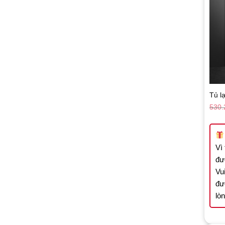
Tủ l
530.
Vì
đư
Vui
đư
lò