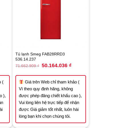
Tủ lạnh Smeg FAB28RRD3
536.14.237
rrent
Original
Current
50.164.036
₫
71.662.909
₫
ice
price
price
was:
is:
.164.036 ₫.
71.662.909 ₫.
50.164.036 ₫.
 (
Giá trên Web chỉ tham khảo (
Vì theo quy định hãng, không
 ),
được phép đăng chiết khấu cao ),
ận
Vui lòng liên hệ trực tiếp để nhận
ài
được Giá giảm tốt nhất, luôn hài
lòng bạn khi chọn chúng tôi.