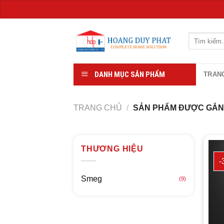
Chuyển
đến
Tìm
kiếm:
nội
dung
DANH MỤC SẢN PHẨM
TRAN
TRANG CHỦ
/
SẢN PHẨM ĐƯỢC GẮN 
THƯƠNG HIỆU
-
Smeg
(9)