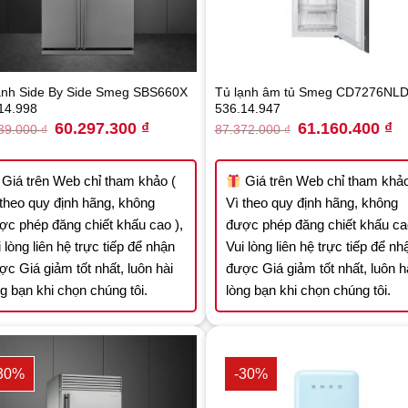
ạnh Side By Side Smeg SBS660X
Tủ lạnh âm tủ Smeg CD7276NL
14.998
536.14.947
Original
Current
Original
Cu
60.297.300
₫
61.160.400
₫
39.000
₫
87.372.000
₫
price
price
price
pr
was:
is:
was:
is:
86.139.000 ₫.
60.297.300 ₫.
87.372.000 ₫.
61
Giá trên Web chỉ tham khảo (
Giá trên Web chỉ tham khảo
 theo quy định hãng, không
Vì theo quy định hãng, không
ợc phép đăng chiết khấu cao ),
được phép đăng chiết khấu cao
 lòng liên hệ trực tiếp để nhận
Vui lòng liên hệ trực tiếp để nh
ợc Giá giảm tốt nhất, luôn hài
được Giá giảm tốt nhất, luôn h
ng bạn khi chọn chúng tôi.
lòng bạn khi chọn chúng tôi.
30%
-30%