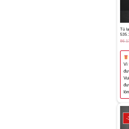
Tủ l
535.
86.1
Vì
đư
Vui
đư
lò
-