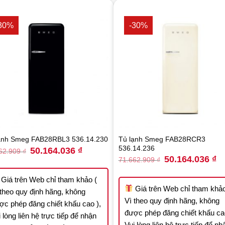
30%
-30%
Tủ lạnh Smeg FAB28RCR3
ạnh Smeg FAB28RBL3 536.14.230
536.14.236
Original
Current
50.164.036
₫
62.909
₫
price
price
Original
Cu
50.164.036
₫
71.662.909
₫
was:
is:
price
pr
71.662.909 ₫.
50.164.036 ₫.
was:
is:
71.662.909 ₫.
50
Giá trên Web chỉ tham khảo (
Giá trên Web chỉ tham khảo
 theo quy định hãng, không
Vì theo quy định hãng, không
ợc phép đăng chiết khấu cao ),
được phép đăng chiết khấu cao
 lòng liên hệ trực tiếp để nhận
Vui lòng liên hệ trực tiếp để nh