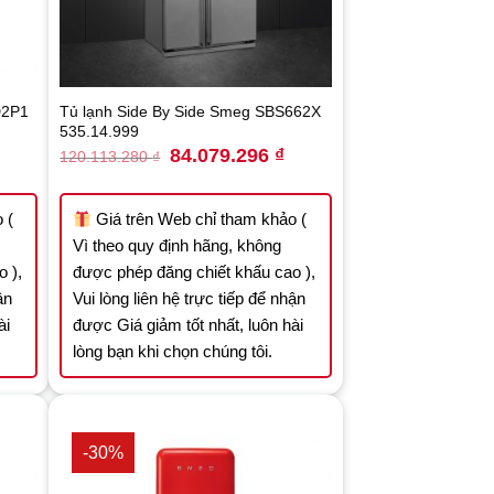
D2P1
Tủ lạnh Side By Side Smeg SBS662X
535.14.999
rrent
Original
Current
84.079.296
₫
120.113.280
₫
ice
price
price
was:
is:
.160.400 ₫.
120.113.280 ₫.
84.079.296 ₫.
 (
Giá trên Web chỉ tham khảo (
Vì theo quy định hãng, không
 ),
được phép đăng chiết khấu cao ),
ận
Vui lòng liên hệ trực tiếp để nhận
ài
được Giá giảm tốt nhất, luôn hài
lòng bạn khi chọn chúng tôi.
-30%