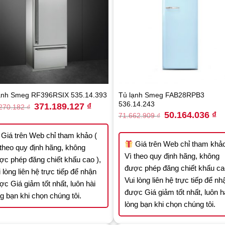
Tủ lạnh Smeg FAB28RPB3
ạnh Smeg RF396RSIX 535.14.393
536.14.243
Original
Current
371.189.127
₫
270.182
₫
price
price
Original
Cu
50.164.036
₫
71.662.909
₫
was:
is:
price
pr
530.270.182 ₫.
371.189.127 ₫.
was:
is:
71.662.909 ₫.
50
Giá trên Web chỉ tham khảo (
Giá trên Web chỉ tham khảo
 theo quy định hãng, không
Vì theo quy định hãng, không
ợc phép đăng chiết khấu cao ),
được phép đăng chiết khấu cao
 lòng liên hệ trực tiếp để nhận
Vui lòng liên hệ trực tiếp để nh
ợc Giá giảm tốt nhất, luôn hài
được Giá giảm tốt nhất, luôn h
ng bạn khi chọn chúng tôi.
lòng bạn khi chọn chúng tôi.