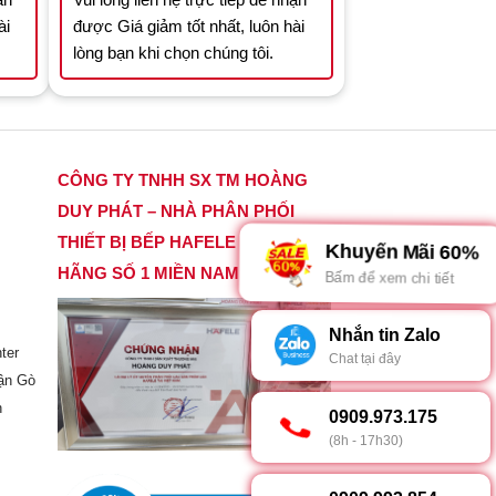
ài
được Giá giảm tốt nhất, luôn hài
lòng bạn khi chọn chúng tôi.
CÔNG TY TNHH SX TM HOÀNG
DUY PHÁT – NHÀ PHÂN PHỐI
THIẾT BỊ BẾP HAFELE CHÍNH
Khuyến Mãi 60%
HÃNG SỐ 1 MIỀN NAM
Bấm để xem chi tiết
Nhắn tin Zalo
ter
Chat tại đây
ận Gò
h
0909.973.175
(8h - 17h30)