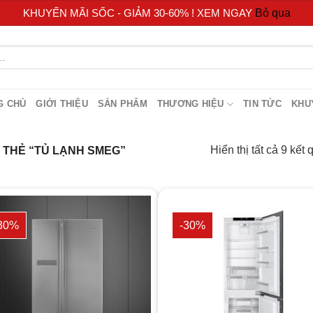
KHUYẾN MÃI SỐC - GIẢM 30-60% ! XEM NGAY
Bỏ qua
G CHỦ
GIỚI THIỆU
SẢN PHẨM
THƯƠNG HIỆU
TIN TỨC
KHU
Hiển thị tất cả 9 kết 
THẺ “TỦ LẠNH SMEG”
30%
-30%