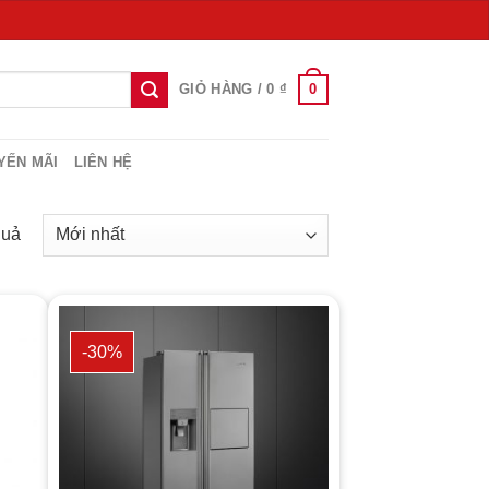
0
GIỎ HÀNG /
0
₫
YẾN MÃI
LIÊN HỆ
quả
-30%