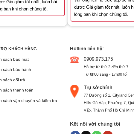
ợc Giá giảm tốt nhất, luôn hài
được Giá giảm tốt nhất, luôn h
ng bạn khi chọn chúng tôi.
lòng bạn khi chọn chúng tôi.
Hotline liên hệ:
TRỢ KHÁCH HÀNG
0909.973.175
h sách bảo mật
Hỗ trợ từ thứ 2 đến thứ 7
h sách bảo hành
Từ 8h00 sáng - 17h00 tối
 sách đổi trả
Trụ sở chính
h sách thanh toán
77 Đường số 1, Cityland Cen
h sách vận chuyển và kiểm tra
Hills Gò Vấp, Phường 7, Qu
Vấp, Thành Phố Hồ Chí Min
Kết nối với chúng tôi