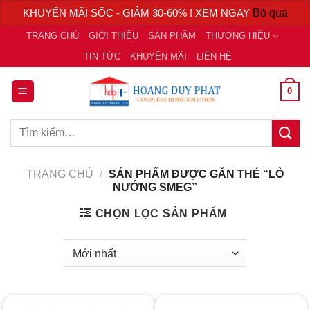
KHUYẾN MÃI SỐC - GIẢM 30-60% ! XEM NGAY
Bỏ qua
Chuyển
TRANG CHỦ
GIỚI THIỆU
SẢN PHẨM
THƯƠNG HIỆU
đến
TIN TỨC
KHUYẾN MÃI
LIÊN HỆ
nội
dung
0
Tìm
kiếm:
TRANG CHỦ
/
SẢN PHẨM ĐƯỢC GẮN THẺ “LÒ
NƯỚNG SMEG”
CHỌN LỌC SẢN PHẨM