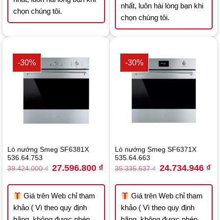
nhất, luôn hài lòng bạn khi
chọn chúng tôi.
chọn chúng tôi.
-30%
-30%
Lò nướng Smeg SF6381X
Lò nướng Smeg SF6371X
536.64.753
535.64.663
Original
Current
Original
Cu
27.596.800
₫
24.734.946
₫
39.424.000
₫
35.335.637
₫
price
price
price
pri
was:
is:
was:
is:
39.424.000 ₫.
27.596.800 ₫.
35.335.637 ₫.
24
Giá trên Web chỉ tham
Giá trên Web chỉ tham
khảo ( Vì theo quy định
khảo ( Vì theo quy định
hãng, không được phép
hãng, không được phép