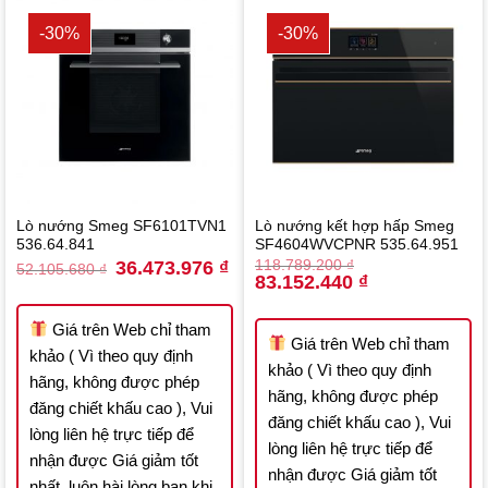
-30%
-30%
Lò nướng Smeg SF6101TVN1
Lò nướng kết hợp hấp Smeg
536.64.841
SF4604WVCPNR 535.64.951
Original
Current
36.473.976
₫
118.789.200
₫
52.105.680
₫
price
price
Original
Current
83.152.440
₫
was:
is:
price
price
52.105.680 ₫.
36.473.976 ₫.
was:
is:
118.789.200 ₫.
83.152.440 ₫.
Giá trên Web chỉ tham
Giá trên Web chỉ tham
khảo ( Vì theo quy định
khảo ( Vì theo quy định
hãng, không được phép
hãng, không được phép
đăng chiết khấu cao ), Vui
đăng chiết khấu cao ), Vui
lòng liên hệ trực tiếp để
lòng liên hệ trực tiếp để
nhận được Giá giảm tốt
nhận được Giá giảm tốt
nhất, luôn hài lòng bạn khi