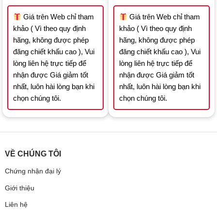
was:
is:
was:
is:
47.118.000 ₫.
32.982.600 ₫.
68.718.000 ₫.
48
Giá trên Web chỉ tham
Giá trên Web chỉ tham
khảo ( Vì theo quy định
khảo ( Vì theo quy định
hãng, không được phép
hãng, không được phép
đăng chiết khấu cao ), Vui
đăng chiết khấu cao ), Vui
lòng liên hệ trực tiếp để
lòng liên hệ trực tiếp để
nhận được Giá giảm tốt
nhận được Giá giảm tốt
nhất, luôn hài lòng bạn khi
nhất, luôn hài lòng bạn khi
chọn chúng tôi.
chọn chúng tôi.
VỀ CHÚNG TÔI
Chứng nhận đại lý
Giới thiệu
Liên hệ