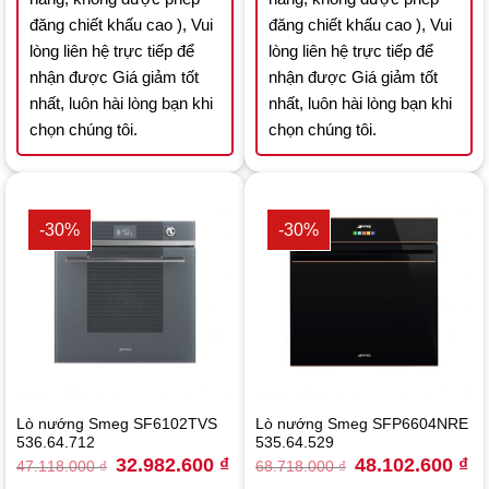
đăng chiết khấu cao ), Vui
đăng chiết khấu cao ), Vui
lòng liên hệ trực tiếp để
lòng liên hệ trực tiếp để
nhận được Giá giảm tốt
nhận được Giá giảm tốt
nhất, luôn hài lòng bạn khi
nhất, luôn hài lòng bạn khi
chọn chúng tôi.
chọn chúng tôi.
-30%
-30%
Lò nướng Smeg SF6102TVS
Lò nướng Smeg SFP6604NRE
536.64.712
535.64.529
Original
Current
Original
Cu
32.982.600
₫
48.102.600
₫
47.118.000
₫
68.718.000
₫
price
price
price
pri