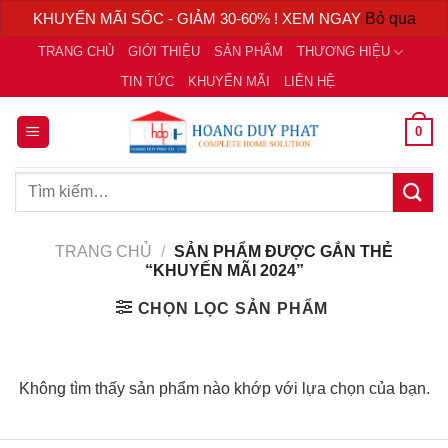
KHUYẾN MÃI SỐC - GIẢM 30-60% ! XEM NGAY
Bỏ qua
Chuyển
TRANG CHỦ
GIỚI THIỆU
SẢN PHẨM
THƯƠNG HIỆU
đến
TIN TỨC
KHUYẾN MÃI
LIÊN HỆ
nội
dung
0
Tìm
kiếm:
TRANG CHỦ
/
SẢN PHẨM ĐƯỢC GẮN THẺ
“KHUYẾN MÃI 2024”
CHỌN LỌC SẢN PHẨM
Không tìm thấy sản phẩm nào khớp với lựa chọn của bạn.