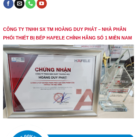
CÔNG TY TNHH SX TM HOÀNG DUY PHÁT – NHÀ PHÂN
PHỐI THIẾT BỊ BẾP HAFELE CHÍNH HÃNG SỐ 1 MIỀN NAM