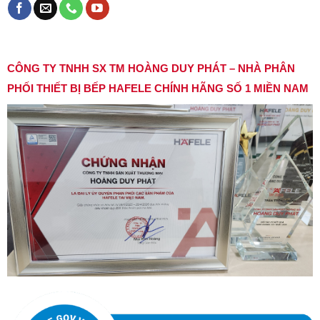
CÔNG TY TNHH SX TM HOÀNG DUY PHÁT – NHÀ PHÂN
PHỐI THIẾT BỊ BẾP HAFELE CHÍNH HÃNG SỐ 1 MIỀN NAM