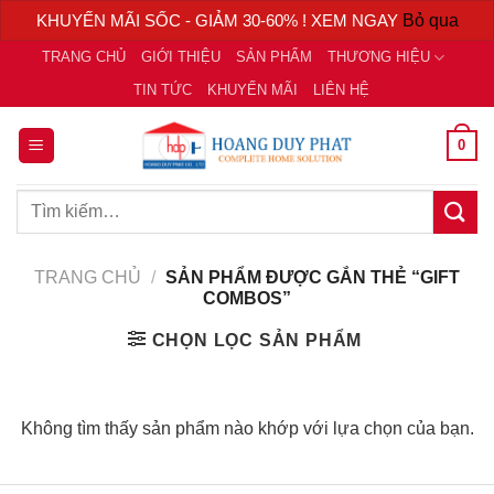
KHUYẾN MÃI SỐC - GIẢM 30-60% ! XEM NGAY
Bỏ qua
Chuyển
TRANG CHỦ
GIỚI THIỆU
SẢN PHẨM
THƯƠNG HIỆU
đến
TIN TỨC
KHUYẾN MÃI
LIÊN HỆ
nội
dung
0
Tìm
kiếm:
TRANG CHỦ
/
SẢN PHẨM ĐƯỢC GẮN THẺ “GIFT
COMBOS”
CHỌN LỌC SẢN PHẨM
Không tìm thấy sản phẩm nào khớp với lựa chọn của bạn.