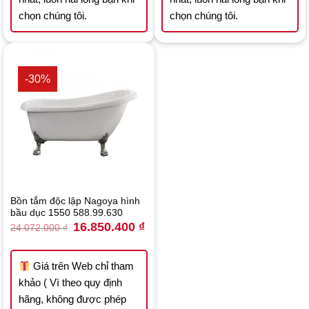
chọn chúng tôi.
chọn chúng tôi.
-30%
Bồn tắm độc lập Nagoya hình
bầu dục 1550 588.99.630
Original
Current
16.850.400
₫
24.072.000
₫
price
price
was:
is:
24.072.000 ₫.
16.850.400 ₫.
Giá trên Web chỉ tham
khảo ( Vì theo quy định
hãng, không được phép