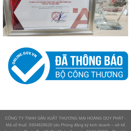
CÔNG TY TNHH SẢN XUẤT THƯƠNG MẠI HOÀNG DUY PHÁT -
Mã số thuế: 0304828620 (do Phòng đăng ký kinh doanh – sở kế