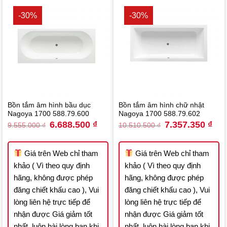
-30%
-30%
Bồn tắm âm hình bầu dục
Bồn tắm âm hình chữ nhật
Nagoya 1700 588.79.600
Nagoya 1700 588.79.602
Original
Current
Original
Curr
6.688.500
₫
7.357.350
₫
9.555.000
₫
10.510.500
₫
price
price
price
pric
was:
is:
was:
is:
9.555.000 ₫.
6.688.500 ₫.
10.510.500 ₫.
7.35
Giá trên Web chỉ tham
Giá trên Web chỉ tham
khảo ( Vì theo quy định
khảo ( Vì theo quy định
hãng, không được phép
hãng, không được phép
đăng chiết khấu cao ), Vui
đăng chiết khấu cao ), Vui
lòng liên hệ trực tiếp để
lòng liên hệ trực tiếp để
nhận được Giá giảm tốt
nhận được Giá giảm tốt
nhất, luôn hài lòng bạn khi
nhất, luôn hài lòng bạn khi