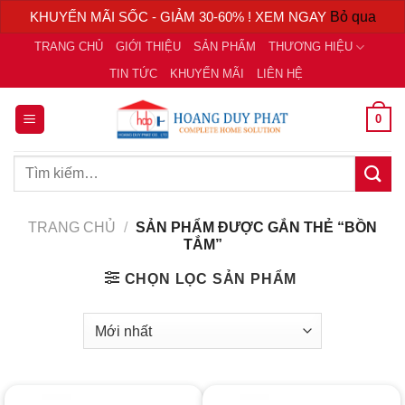
KHUYẾN MÃI SỐC - GIẢM 30-60% ! XEM NGAY
Bỏ qua
Chuyển
TRANG CHỦ
GIỚI THIỆU
SẢN PHẨM
THƯƠNG HIỆU
đến
TIN TỨC
KHUYẾN MÃI
LIÊN HỆ
nội
dung
0
Tìm
kiếm:
TRANG CHỦ
/
SẢN PHẨM ĐƯỢC GẮN THẺ “BỒN
TẮM”
CHỌN LỌC SẢN PHẨM