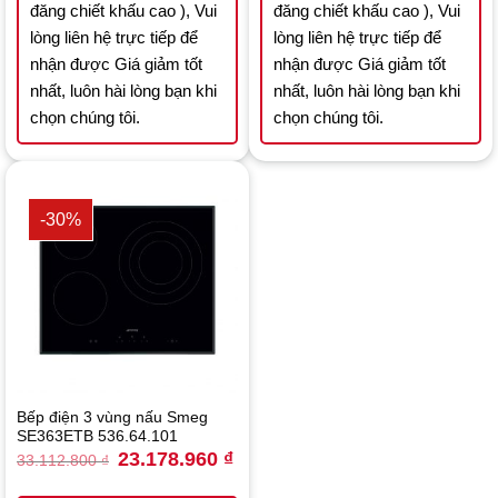
đăng chiết khấu cao ), Vui
đăng chiết khấu cao ), Vui
lòng liên hệ trực tiếp để
lòng liên hệ trực tiếp để
nhận được Giá giảm tốt
nhận được Giá giảm tốt
nhất, luôn hài lòng bạn khi
nhất, luôn hài lòng bạn khi
chọn chúng tôi.
chọn chúng tôi.
-30%
Bếp điện 3 vùng nấu Smeg
SE363ETB 536.64.101
Original
Current
23.178.960
₫
33.112.800
₫
price
price
was:
is: