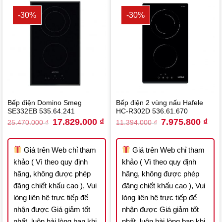
-30%
-30%
Bếp điện Domino Smeg
Bếp điện 2 vùng nấu Hafele
SE332EB 535.64.241
HC-R302D 536.61.670
Original
Current
Original
Curr
17.829.000
₫
7.975.800
₫
25.470.000
₫
11.394.000
₫
price
price
price
pric
was:
is:
was:
is:
25.470.000 ₫.
17.829.000 ₫.
11.394.000 ₫.
7.97
Giá trên Web chỉ tham
Giá trên Web chỉ tham
khảo ( Vì theo quy định
khảo ( Vì theo quy định
hãng, không được phép
hãng, không được phép
đăng chiết khấu cao ), Vui
đăng chiết khấu cao ), Vui
lòng liên hệ trực tiếp để
lòng liên hệ trực tiếp để
nhận được Giá giảm tốt
nhận được Giá giảm tốt
nhất, luôn hài lòng bạn khi
nhất, luôn hài lòng bạn khi