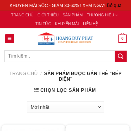
KHUYẾN MÃI SỐC - GIẢM 30-60% ! XEM NGAY
Bỏ qua
Chuyển
TRANG CHỦ
GIỚI THIỆU
SẢN PHẨM
THƯƠNG HIỆU
đến
TIN TỨC
KHUYẾN MÃI
LIÊN HỆ
nội
dung
0
Tìm
kiếm:
TRANG CHỦ
/
SẢN PHẨM ĐƯỢC GẮN THẺ “BẾP
ĐIỆN”
CHỌN LỌC SẢN PHẨM