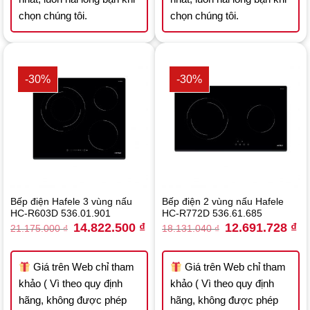
chọn chúng tôi.
chọn chúng tôi.
-30%
-30%
Bếp điện Hafele 3 vùng nấu
Bếp điện 2 vùng nấu Hafele
HC-R603D 536.01.901
HC-R772D 536.61.685
Original
Current
Original
Cu
14.822.500
₫
12.691.728
₫
21.175.000
₫
18.131.040
₫
price
price
price
pri
was:
is:
was:
is:
21.175.000 ₫.
14.822.500 ₫.
18.131.040 ₫.
12
Giá trên Web chỉ tham
Giá trên Web chỉ tham
khảo ( Vì theo quy định
khảo ( Vì theo quy định
hãng, không được phép
hãng, không được phép