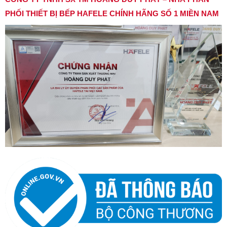
PHỐI THIẾT BỊ BẾP HAFELE CHÍNH HÃNG SỐ 1 MIỀN NAM