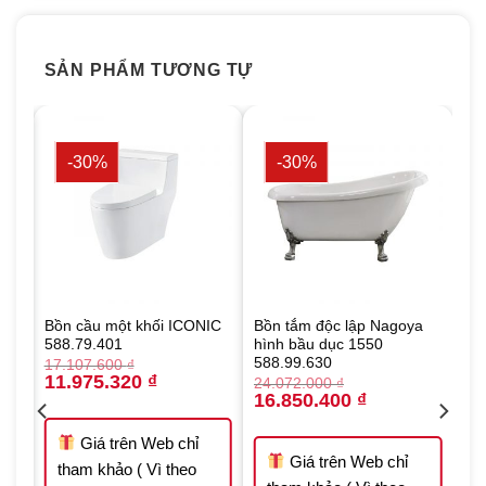
SẢN PHẨM TƯƠNG TỰ
-30%
-30%
ro
Bồn cầu một khối ICONIC
Bồn tắm độc lập Nagoya
588.79.401
hình bầu dục 1550
588.99.630
17.107.600
₫
Original
Current
11.975.320
₫
24.072.000
₫
price
price
Original
Current
16.850.400
₫
was:
is:
price
price
 ₫.
17.107.600 ₫.
11.975.320 ₫.
was:
is:
24.072.000 ₫.
16.850.400 ₫.
Giá trên Web chỉ
Giá trên Web chỉ
tham khảo ( Vì theo