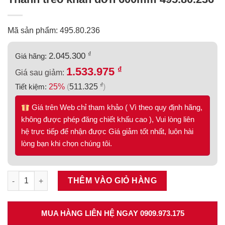
Mã sản phẩm: 495.80.236
₫
2.045.300
Giá hãng:
₫
1.533.975
Giá sau giảm:
₫
Tiết kiệm:
25%
(
511.325
)
Giá trên Web chỉ tham khảo ( Vì theo quy định hãng,
không được phép đăng chiết khấu cao ), Vui lòng liên
hệ trực tiếp để nhận được Giá giảm tốt nhất, luôn hài
lòng bạn khi chọn chúng tôi.
Thanh treo khăn đơn 600mm 495.80.236 số lượng
THÊM VÀO GIỎ HÀNG
MUA HÀNG LIÊN HỆ NGAY 0909.973.175