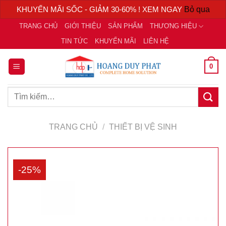
KHUYẾN MÃI SỐC - GIẢM 30-60% ! XEM NGAY
Bỏ qua
Chuyển
TRANG CHỦ
GIỚI THIỆU
SẢN PHẨM
THƯƠNG HIỆU
đến
TIN TỨC
KHUYẾN MÃI
LIÊN HỆ
nội
dung
0
Tìm
kiếm:
TRANG CHỦ
/
THIẾT BỊ VỆ SINH
-25%