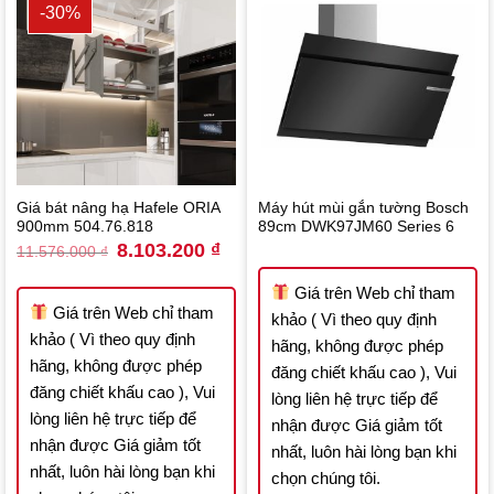
-30%
Giá bát nâng hạ Hafele ORIA
Máy hút mùi gắn tường Bosch
900mm 504.76.818
89cm DWK97JM60 Series 6
Original
Current
8.103.200
₫
11.576.000
₫
price
price
was:
is:
11.576.000 ₫.
8.103.200 ₫.
Giá trên Web chỉ tham
Giá trên Web chỉ tham
khảo ( Vì theo quy định
khảo ( Vì theo quy định
hãng, không được phép
hãng, không được phép
đăng chiết khấu cao ), Vui
đăng chiết khấu cao ), Vui
lòng liên hệ trực tiếp để
lòng liên hệ trực tiếp để
nhận được Giá giảm tốt
nhận được Giá giảm tốt
nhất, luôn hài lòng bạn khi
nhất, luôn hài lòng bạn khi
chọn chúng tôi.