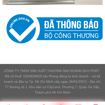
CÔNG TY TNHH SẢN XUẤT THƯƠNG MẠI HOÀNG DUY PHÁT -
Mã số thuế: 0304828620 (do Phòng đăng ký kinh doanh – sở kế
hoạch và đầu tư Tp. Hồ Chí Minh cấp ngày 26/01/2007) - Địa chỉ:
77 Đường số 1, Khu dân cư CityLand, Phường 7, Quận Gò Vấp,
Thành phố Hồ Chí Minh