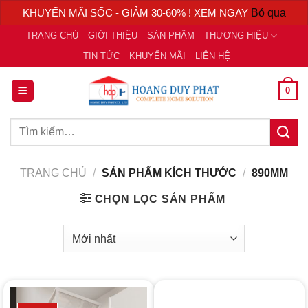
KHUYẾN MÃI SỐC - GIẢM 30-60% ! XEM NGAY
Bỏ qua
Chuyển
TRANG CHỦ
GIỚI THIỆU
SẢN PHẨM
THƯƠNG HIỆU
đến
TIN TỨC
KHUYẾN MÃI
LIÊN HỆ
nội
dung
0
Tìm
kiếm:
TRANG CHỦ
/
SẢN PHẨM KÍCH THƯỚC
/
890MM
CHỌN LỌC SẢN PHẨM