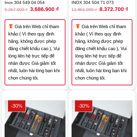
Inox 304 549.04.054
INOX 304 504.71.073
Original
Current
Original
Curr
3.686.900
₫
8.372.700
₫
5.267.000
₫
11.961.000
₫
price
price
price
pric
was:
is:
was:
is:
5.267.000 ₫.
3.686.900 ₫.
11.961.000 ₫.
8.37
Giá trên Web chỉ tham
Giá trên Web chỉ tham
khảo ( Vì theo quy định
khảo ( Vì theo quy định
hãng, không được phép
hãng, không được phép
đăng chiết khấu cao ), Vui
đăng chiết khấu cao ), Vui
lòng liên hệ trực tiếp để
lòng liên hệ trực tiếp để
nhận được Giá giảm tốt
nhận được Giá giảm tốt
nhất, luôn hài lòng bạn khi
nhất, luôn hài lòng bạn khi
chọn chúng tôi.
chọn chúng tôi.
-30%
-30%