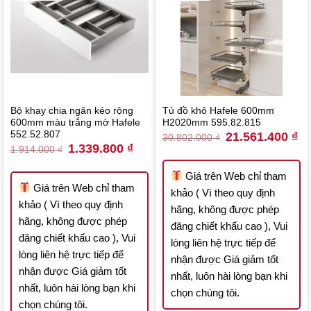
Bộ khay chia ngăn kéo rộng
Tủ đồ khô Hafele 600mm
600mm màu trắng mờ Hafele
H2020mm 595.82.815
552.52.807
Original
Cu
21.561.400
₫
30.802.000
₫
price
pri
Original
Current
1.339.800
₫
1.914.000
₫
was:
is:
price
price
30.802.000 ₫.
21
was:
is:
1.914.000 ₫.
1.339.800 ₫.
Giá trên Web chỉ tham
Giá trên Web chỉ tham
khảo ( Vì theo quy định
khảo ( Vì theo quy định
hãng, không được phép
hãng, không được phép
đăng chiết khấu cao ), Vui
đăng chiết khấu cao ), Vui
lòng liên hệ trực tiếp để
lòng liên hệ trực tiếp để
nhận được Giá giảm tốt
nhận được Giá giảm tốt
nhất, luôn hài lòng bạn khi
nhất, luôn hài lòng bạn khi
chọn chúng tôi.
chọn chúng tôi.