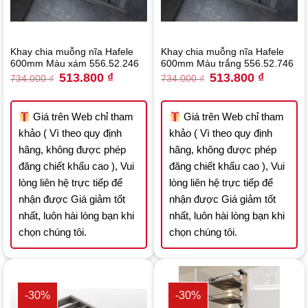
Khay chia muỗng nĩa Hafele
Khay chia muỗng nĩa Hafele
600mm Màu xám 556.52.246
600mm Màu trắng 556.52.746
Original
Current
Original
Current
513.800
₫
513.800
₫
734.000
₫
734.000
₫
price
price
price
price
was:
is:
was:
is:
734.000 ₫.
513.800 ₫.
734.000 ₫.
513.800 ₫
Giá trên Web chỉ tham
Giá trên Web chỉ tham
khảo ( Vì theo quy định
khảo ( Vì theo quy định
hãng, không được phép
hãng, không được phép
đăng chiết khấu cao ), Vui
đăng chiết khấu cao ), Vui
lòng liên hệ trực tiếp để
lòng liên hệ trực tiếp để
nhận được Giá giảm tốt
nhận được Giá giảm tốt
nhất, luôn hài lòng bạn khi
nhất, luôn hài lòng bạn khi
chọn chúng tôi.
chọn chúng tôi.
-30%
-30%