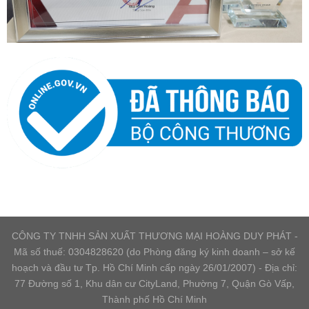
CÔNG TY TNHH SẢN XUẤT THƯƠNG MẠI HOÀNG DUY PHÁT -
Mã số thuế: 0304828620 (do Phòng đăng ký kinh doanh – sở kế
hoạch và đầu tư Tp. Hồ Chí Minh cấp ngày 26/01/2007) - Địa chỉ:
77 Đường số 1, Khu dân cư CityLand, Phường 7, Quận Gò Vấp,
Thành phố Hồ Chí Minh