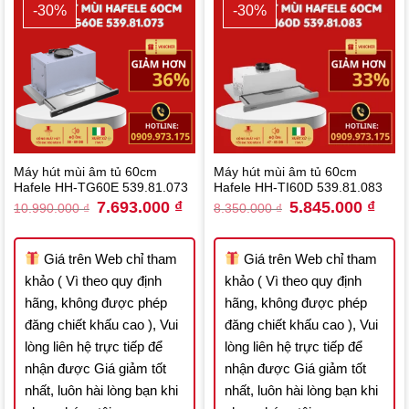
-30%
-30%
Máy hút mùi âm tủ 60cm
Máy hút mùi âm tủ 60cm
Hafele HH-TG60E 539.81.073
Hafele HH-TI60D 539.81.083
Original
Current
Original
Curre
7.693.000
₫
5.845.000
₫
10.990.000
₫
8.350.000
₫
price
price
price
price
was:
is:
was:
is:
10.990.000 ₫.
7.693.000 ₫.
8.350.000 ₫.
5.845
Giá trên Web chỉ tham
Giá trên Web chỉ tham
khảo ( Vì theo quy định
khảo ( Vì theo quy định
hãng, không được phép
hãng, không được phép
đăng chiết khấu cao ), Vui
đăng chiết khấu cao ), Vui
lòng liên hệ trực tiếp để
lòng liên hệ trực tiếp để
nhận được Giá giảm tốt
nhận được Giá giảm tốt
nhất, luôn hài lòng bạn khi
nhất, luôn hài lòng bạn khi