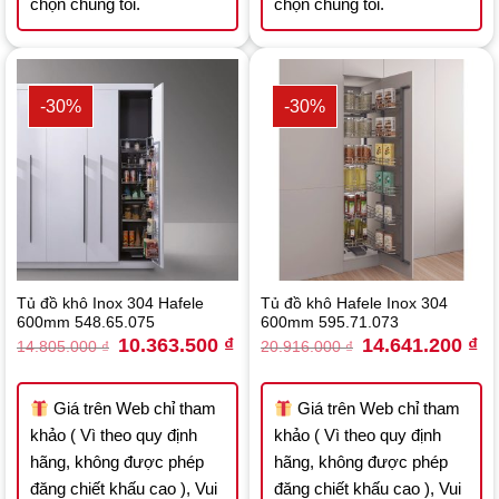
chọn chúng tôi.
chọn chúng tôi.
-30%
-30%
Tủ đồ khô Inox 304 Hafele
Tủ đồ khô Hafele Inox 304
600mm 548.65.075
600mm 595.71.073
Original
Current
Original
Cu
10.363.500
₫
14.641.200
₫
14.805.000
₫
20.916.000
₫
price
price
price
pri
was:
is:
was:
is:
14.805.000 ₫.
10.363.500 ₫.
20.916.000 ₫.
14
Giá trên Web chỉ tham
Giá trên Web chỉ tham
khảo ( Vì theo quy định
khảo ( Vì theo quy định
hãng, không được phép
hãng, không được phép
đăng chiết khấu cao ), Vui
đăng chiết khấu cao ), Vui