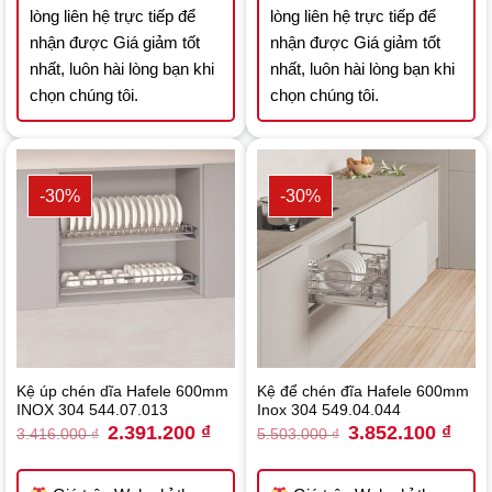
lòng liên hệ trực tiếp để
lòng liên hệ trực tiếp để
nhận được Giá giảm tốt
nhận được Giá giảm tốt
nhất, luôn hài lòng bạn khi
nhất, luôn hài lòng bạn khi
chọn chúng tôi.
chọn chúng tôi.
-30%
-30%
Kệ úp chén dĩa Hafele 600mm
Kệ để chén đĩa Hafele 600mm
INOX 304 544.07.013
Inox 304 549.04.044
Original
Current
Original
Curre
2.391.200
₫
3.852.100
₫
3.416.000
₫
5.503.000
₫
price
price
price
price
was:
is:
was:
is:
3.416.000 ₫.
2.391.200 ₫.
5.503.000 ₫.
3.852