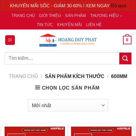
KHUYẾN MÃI SỐC - GIẢM 30-60% ! XEM NGAY
Bỏ qua
Chuyển
TRANG CHỦ
GIỚI THIỆU
SẢN PHẨM
THƯƠNG HIỆU
đến
TIN TỨC
KHUYẾN MÃI
LIÊN HỆ
nội
dung
0
Tìm
kiếm:
TRANG CHỦ
/
SẢN PHẨM KÍCH THƯỚC
/
600MM
CHỌN LỌC SẢN PHẨM