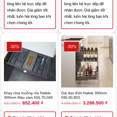
lòng liên hệ trực tiếp để
lòng liên hệ trực tiếp để
nhận được Giá giảm tốt
nhận được Giá giảm tốt
nhất, luôn hài lòng bạn khi
nhất, luôn hài lòng bạn khi
chọn chúng tôi.
chọn chúng tôi.
-30%
-30%
Khay chia muỗng nĩa Hafele
Giá dao thớt Hafele 300mm
300mm Màu xám 556.70.040
595.00.803
Original
Current
Original
Curre
652.400
₫
3.286.500
₫
932.000
₫
4.695.000
₫
price
price
price
price
was:
is:
was:
is:
932.000 ₫.
652.400 ₫.
4.695.000 ₫.
3.286