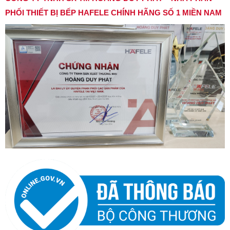
PHỐI THIẾT BỊ BẾP HAFELE CHÍNH HÃNG SỐ 1 MIỀN NAM