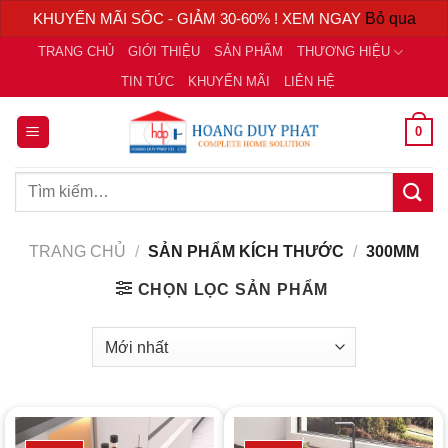
KHUYẾN MÃI SỐC - GIẢM 30-60% ! XEM NGAY
Bỏ qua
Chuyển
TRANG CHỦ
GIỚI THIỆU
SẢN PHẨM
THƯƠNG HIỆU
đến
TIN TỨC
KHUYẾN MÃI
LIÊN HỆ
nội
dung
0
Tìm
kiếm:
TRANG CHỦ
/
SẢN PHẨM KÍCH THƯỚC
/
300MM
CHỌN LỌC SẢN PHẨM