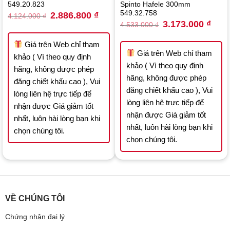
549.20.823
Spinto Hafele 300mm
549.32.758
Original
Current
2.886.800
₫
4.124.000
₫
price
price
Original
Curre
3.173.000
₫
4.533.000
₫
was:
is:
price
price
4.124.000 ₫.
2.886.800 ₫.
was:
is:
4.533.000 ₫.
3.173
Giá trên Web chỉ tham
Giá trên Web chỉ tham
khảo ( Vì theo quy định
khảo ( Vì theo quy định
hãng, không được phép
hãng, không được phép
đăng chiết khấu cao ), Vui
đăng chiết khấu cao ), Vui
lòng liên hệ trực tiếp để
lòng liên hệ trực tiếp để
nhận được Giá giảm tốt
nhận được Giá giảm tốt
nhất, luôn hài lòng bạn khi
nhất, luôn hài lòng bạn khi
chọn chúng tôi.
chọn chúng tôi.
VỀ CHÚNG TÔI
Chứng nhận đại lý