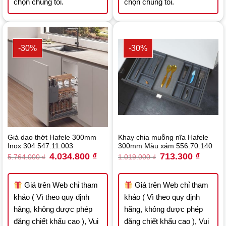
chọn chúng tôi.
chọn chúng tôi.
-30%
-30%
Giá dao thớt Hafele 300mm
Khay chia muỗng nĩa Hafele
Inox 304 547.11.003
300mm Màu xám 556.70.140
Original
Current
Original
Current
4.034.800
₫
713.300
₫
5.764.000
₫
1.019.000
₫
price
price
price
price
was:
is:
was:
is:
5.764.000 ₫.
4.034.800 ₫.
1.019.000 ₫.
713.300
Giá trên Web chỉ tham
Giá trên Web chỉ tham
khảo ( Vì theo quy định
khảo ( Vì theo quy định
hãng, không được phép
hãng, không được phép
đăng chiết khấu cao ), Vui
đăng chiết khấu cao ), Vui