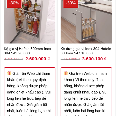
-30%
-30%
Kệ gia vị Hafele 300mm Inox
Kệ đựng gia vị Inox 304 Hafele
304 549.20.038
300mm 547.10.063
Original
Current
Original
Curre
2.600.000
₫
3.600.100
₫
3.715.000
₫
5.143.000
₫
price
price
price
price
was:
is:
was:
is:
3.715.000 ₫.
2.600.000 ₫.
5.143.000 ₫.
3.600
Giá trên Web chỉ tham
Giá trên Web chỉ tham
khảo ( Vì theo quy định
khảo ( Vì theo quy định
hãng, không được phép
hãng, không được phép
đăng chiết khấu cao ), Vui
đăng chiết khấu cao ), Vui
lòng liên hệ trực tiếp để
lòng liên hệ trực tiếp để
nhận được Giá giảm tốt
nhận được Giá giảm tốt
nhất, luôn hài lòng bạn khi
nhất, luôn hài lòng bạn khi